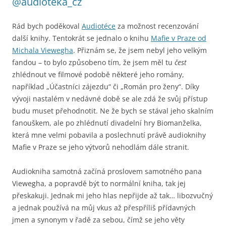
@audioteka_cz
Rád bych poděkoval
Audiotéce
za možnost recenzování
další knihy. Tentokrát se jednalo o knihu
Mafie v Praze od
Michala Viewegha
. Přiznám se, že jsem nebyl jeho velkým
fandou – to bylo způsobeno tím, že jsem měl tu
čest
zhlédnout ve filmové podobě některé jeho romány,
například „Účastníci zájezdu“ či „Román pro ženy“. Díky
vývoji nastalém v nedávné době se ale zdá že svůj přístup
budu muset přehodnotit. Ne že bych se stával jeho skalním
fanouškem, ale po zhlédnutí divadelní hry Biomanželka,
která mne velmi pobavila a poslechnutí právě audioknihy
Mafie v Praze se jeho výtvorů nehodlám dále stranit.
Audiokniha samotná začíná proslovem samotného pana
Viewegha, a popravdě být to normální kniha, tak jej
přeskakuji. Jednak mi jeho hlas nepřijde až tak… libozvučný
a jednak používá na můj vkus až přespříliš přídavných
jmen a synonym v řadě za sebou, čímž se jeho věty