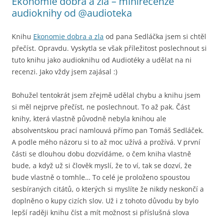
Ekonomie dobra a zla – minirecenze
audioknihy od @audioteka
Knihu
Ekonomie dobra a zla
od pana Sedláčka jsem si chtěl
přečíst. Opravdu. Vyskytla se však příležitost poslechnout si
tuto knihu jako audioknihu od Audiotéky a udělat na ni
recenzi. Jako vždy jsem zajásal :)
Bohužel tentokrát jsem zřejmě udělal chybu a knihu jsem
si měl nejprve přečíst, ne poslechnout. To až pak. Část
knihy, která vlastně původně nebyla knihou ale
absolventskou prací namlouvá přímo pan Tomáš Sedláček.
A podle mého názoru si to až moc užívá a prožívá. V první
části se dlouhou dobu dozvídáme, o čem kniha vlastně
bude, a když už si člověk myslí, že to ví, tak se dozví, že
bude vlastně o tomhle… To celé je proloženo spoustou
sesbíraných citátů, o kterých si myslíte že nikdy neskončí a
doplněno o kupy cizích slov. Už i z tohoto důvodu by bylo
lepší raději knihu číst a mít možnost si příslušná slova