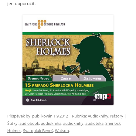
jen doporučit.
Příspěvek byl publikován
1.9.2012
| Rubrika:
Audioknihy
,
Názory
|
Štítky:
audiobook
,
audiokniha
,
audioknihy
,
audioteka
,
Sherlock
Holmes
,
Svatopluk Beneš
,
Watson
.