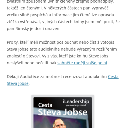
zvláštním způsobem uvnitř členěny zřejmě podnadpisy,
taktéž jen čtenými. V některých částech pan vypravěč
vcelku silně pospíchá a informace jím čtené lze opravdu
ztěžka vstřebávat, v jiných částech knihy jsem měl pocit, že
pan Rímský je dosti unaven.
Pro ty, kteří měli možnost poslouchat nebo číst životopis
Steva Jobse tato audiokniha nebude výrazným rozšířením
znalostí o Stevovi. Vy z vás, kteří jste knihu Steve Jobs
neslyšeli nebo nečetli pak
sahněte raději spíše po ní
.
Děkuji Audiotéce za možnost recenzovat audioknihu
Cesta
Steva Jobse
.