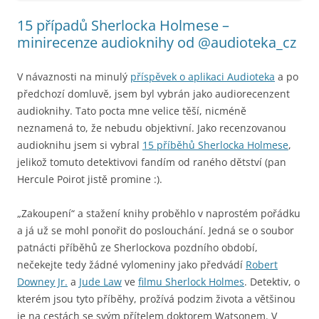
15 případů Sherlocka Holmese –
minirecenze audioknihy od @audioteka_cz
V návaznosti na minulý
příspěvek o aplikaci Audioteka
a po
předchozí domluvě, jsem byl vybrán jako audiorecenzent
audioknihy. Tato pocta mne velice těší, nicméně
neznamená to, že nebudu objektivní. Jako recenzovanou
audioknihu jsem si vybral
15 příběhů Sherlocka Holmese
,
jelikož tomuto detektivovi fandím od raného dětství (pan
Hercule Poirot jistě promine :).
„Zakoupení“ a stažení knihy proběhlo v naprostém pořádku
a já už se mohl ponořit do poslouchání. Jedná se o soubor
patnácti příběhů ze Sherlockova pozdního období,
nečekejte tedy žádné vylomeniny jako předvádí
Robert
Downey Jr.
a
Jude Law
ve
filmu Sherlock Holmes
. Detektiv, o
kterém jsou tyto příběhy, prožívá podzim života a většinou
je na cestách se svým přítelem doktorem Watsonem. V