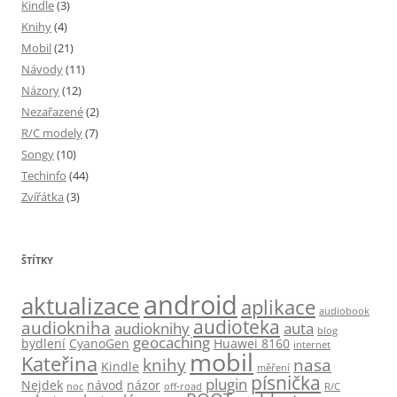
Kindle
(3)
Knihy
(4)
Mobil
(21)
Návody
(11)
Názory
(12)
Nezařazené
(2)
R/C modely
(7)
Songy
(10)
Techinfo
(44)
Zvířátka
(3)
ŠTÍTKY
android
aktualizace
aplikace
audiobook
audioteka
audiokniha
audioknihy
auta
blog
geocaching
bydlení
CyanoGen
Huawei 8160
internet
mobil
Kateřina
knihy
nasa
Kindle
měření
písnička
plugin
Nejdek
návod
názor
noc
off-road
R/C