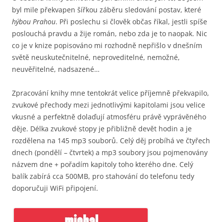
byl mile překvapen šířkou záběru sledování postav, které
hýbou Prahou
. Při poslechu si člověk občas říkal, jestli spíše
poslouchá pravdu a žije román, nebo zda je to naopak. Nic
co je v knize popisováno mi rozhodně nepřišlo v dnešním
světě neuskutečnitelné, neproveditelné, nemožné,
neuvěřitelné, nadsazené…
Zpracování knihy mne tentokrát velice příjemně překvapilo,
zvukové přechody mezi jednotlivými kapitolami jsou velice
vkusné a perfektně dolaďují atmosféru právě vyprávěného
děje. Délka zvukové stopy je přibližně devět hodin a je
rozdělena na 145 mp3 souborů. Celý děj probíhá ve čtyřech
dnech (pondělí – čtvrtek) a mp3 soubory jsou pojmenovány
názvem dne + pořadím kapitoly toho kterého dne. Celý
balík zabírá cca 500MB, pro stahování do telefonu tedy
doporučuji WiFi připojení.