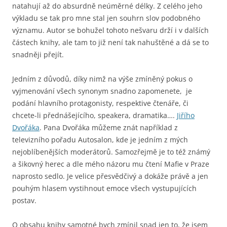
natahují až do absurdně neúměrné délky. Z celého jeho
výkladu se tak pro mne stal jen souhrn slov podobného
významu. Autor se bohužel tohoto nešvaru drží i v dalších
částech knihy, ale tam to již není tak nahuštěné a dá se to
snadněji přejít.
Jedním z důvodů, díky nimž na výše zmíněný pokus o
vyjmenování všech synonym snadno zapomenete, je
podání hlavního protagonisty, respektive čtenáře, či
chcete-li přednášejícího, speakera, dramatika….
Jiřího
Dvořáka
. Pana Dvořáka můžeme znát například z
televizního pořadu Autosalon, kde je jedním z mých
nejoblíbenějších moderátorů. Samozřejmě je to též známý
a šikovný herec a dle mého názoru mu čtení Mafie v Praze
naprosto sedlo. Je velice přesvědčivý a dokáže právě a jen
pouhým hlasem vystihnout emoce všech vystupujících
postav.
O obsahu knihy samotné bych zmínil snad jen to, že jsem