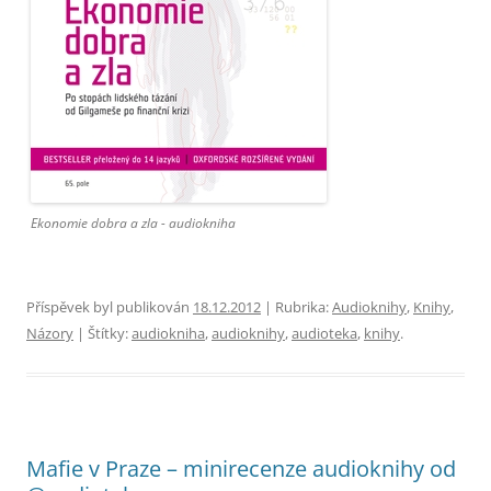
Ekonomie dobra a zla - audiokniha
Příspěvek byl publikován
18.12.2012
| Rubrika:
Audioknihy
,
Knihy
,
Názory
| Štítky:
audiokniha
,
audioknihy
,
audioteka
,
knihy
.
Mafie v Praze – minirecenze audioknihy od