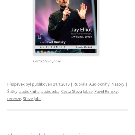
Cesta Steva Jobse
Příspěvek byl publikován
31.1.2013
| Rubrika:
Audioknihy
,
Názory
|
Štítky:
audiokniha
,
audioteka
,
Cesta Steva Jobse
,
Pavel Rímský
,
recenze
,
Steve Jobs
.