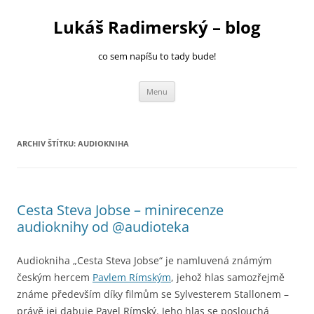
Přejít
k
Lukáš Radimerský – blog
obsahu
webu
co sem napíšu to tady bude!
Menu
ARCHIV ŠTÍTKU:
AUDIOKNIHA
Cesta Steva Jobse – minirecenze
audioknihy od @audioteka
Audiokniha „Cesta Steva Jobse“ je namluvená známým
českým hercem
Pavlem Rímským
, jehož hlas samozřejmě
známe především díky filmům se Sylvesterem Stallonem –
právě jej dabuje Pavel Rímský. Jeho hlas se poslouchá