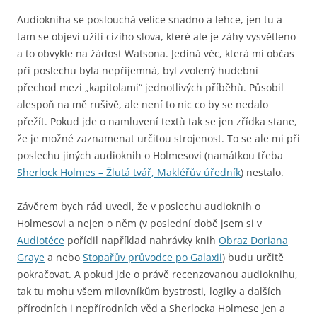
Audiokniha se poslouchá velice snadno a lehce, jen tu a
tam se objeví užití cizího slova, které ale je záhy vysvětleno
a to obvykle na žádost Watsona. Jediná věc, která mi občas
při poslechu byla nepříjemná, byl zvolený hudební
přechod mezi „kapitolami“ jednotlivých příběhů. Působil
alespoň na mě rušivě, ale není to nic co by se nedalo
přežít. Pokud jde o namluvení textů tak se jen zřídka stane,
že je možné zaznamenat určitou strojenost. To se ale mi při
poslechu jiných audioknih o Holmesovi (namátkou třeba
Sherlock Holmes – Žlutá tvář, Makléřův úředník
) nestalo.
Závěrem bych rád uvedl, že v poslechu audioknih o
Holmesovi a nejen o něm (v poslední době jsem si v
Audiotéce
pořídil například nahrávky knih
Obraz Doriana
Graye
a nebo
Stopařův průvodce po Galaxii
) budu určitě
pokračovat. A pokud jde o právě recenzovanou audioknihu,
tak tu mohu všem milovníkům bystrosti, logiky a dalších
přírodních i nepřírodních věd a Sherlocka Holmese jen a