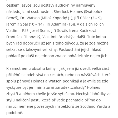
českém jazyce jsou postavy audioknihy namluveny
následujícími osobnostmi: Sherlock Holmes (Svatopluk
Beneš), Dr. Watson (Miloš Kopecký (1), Jiří Císler (2 – 9),
Jaromír Spal (10 – 14), Jiří Adamíra (15)). V dalších rolích
Vladimír Ráž, Josef Somr, Jiří Sovák, Irena Kačírková,
František Filipovský, Vlastimil Brodský a další. Tuto knihu
bych rád doporučil už jen z toho důvodu, že je zde možné
setkat se s takovými velikány. Poslouchání jejich hlasů
pohladí po duši nejednoho znalce pohádek ale nejen jich.
K samotnému obsahu knihy – jak jsem již uvedl, velká část
příběhů se odehrává na cestách, nebo na návštěvách které
spolu pánové Holmes a Watson podnikají a jakmile se zde
vyskytne byť jen miniaturní zárodek „záhady“ Holmes
zbystří a během chvíle je vše vyřešeno. Nechybí lahůdky ve
stylu nalíčení pasti, která přivede pachatele přímo do
náručí neméně pověstných inspektorů ze Scotland Yardu a
podobně.