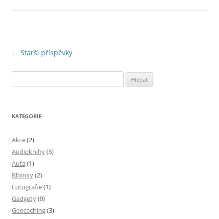
Navigace
←
Starší příspěvky
pro
Vyhledávání
příspěvky
KATEGORIE
Akce
(2)
Audioknihy
(5)
Auta
(1)
Blbinky
(2)
Fotografie
(1)
Gadgety
(9)
Geocaching
(3)