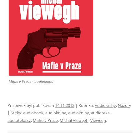
Mafie v Praze - audiokniha
Příspěvek byl publikován
14.11.2012
| Rubrika:
Audioknihy
,
Názory
| Štítky:
audiobook
,
audiokniha
,
audioknihy
,
audioteka
,
audioteka.cz
,
Mafie v Praze
,
Michal Viewegh
,
Viewegh
.