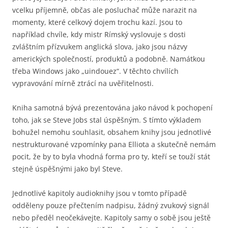
vcelku příjemně, občas ale posluchač může narazit na
momenty, které celkový dojem trochu kazí. Jsou to
například chvíle, kdy mistr Rímský vyslovuje s dosti
zvláštním přízvukem anglická slova, jako jsou názvy
amerických společností, produktů a podobně. Namátkou
třeba Windows jako „uindouez“. V těchto chvílích
vypravování mírně ztrácí na uvěřitelnosti.
Kniha samotná bývá prezentována jako návod k pochopení
toho, jak se Steve Jobs stal úspěšným. S tímto výkladem
bohužel nemohu souhlasit, obsahem knihy jsou jednotlivé
nestrukturované vzpomínky pana Elliota a skutečně nemám
pocit, že by to byla vhodná forma pro ty, kteří se touží stát
stejně úspěšnými jako byl Steve.
Jednotlivé kapitoly audioknihy jsou v tomto případě
odděleny pouze přečtením nadpisu, žádný zvukový signál
nebo předěl neočekávejte. Kapitoly samy o sobě jsou ještě