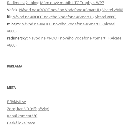
Radimerský - blog
:
Mám nový mobil: HTC Trophy s WP7
Vašek
:
Návod na #ROOT nového Vodafone #Smart II (Alcatel v860)
lili
:
Návod na #ROOT nového Vodafone #Smart II (Alcatel v860)
mlcajm
:
Návod na #ROOT nového Vodafone #Smart II (Alcatel
v860)
radimersky
:
Návod na #ROOT nového Vodafone #Smart II (Alcatel
v860)
REKLAMA
META
Přihlásit se
Zdroj kanálů (příspěvky)
Kanál komentářů
Česká lokalizace