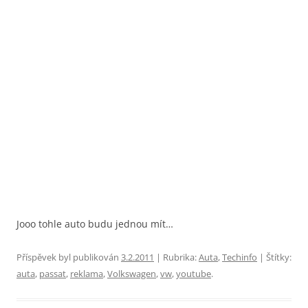
Jooo tohle auto budu jednou mít…
Příspěvek byl publikován
3.2.2011
| Rubrika:
Auta
,
Techinfo
| Štítky:
auta
,
passat
,
reklama
,
Volkswagen
,
vw
,
youtube
.