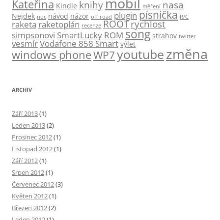
mobil
Kateřina
knihy
nasa
Kindle
měření
písnička
plugin
Nejdek
návod
názor
noc
off-road
R/C
ROOT
rychlost
raketa
raketoplán
recenze
song
simpsonovi
SmartLucky ROM
strahov
twitter
vesmír
Vodafone 858 Smart
výlet
změna
youtube
windows phone
WP7
ARCHIV
Září 2013
(1)
Leden 2013
(2)
Prosinec 2012
(1)
Listopad 2012
(1)
Září 2012
(1)
Srpen 2012
(1)
Červenec 2012
(3)
Květen 2012
(1)
Březen 2012
(2)
Leden 2012
(1)