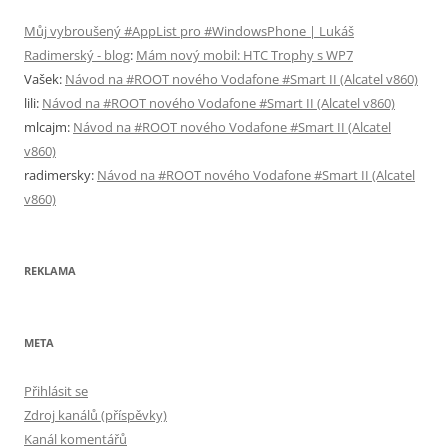
Můj vybroušený #AppList pro #WindowsPhone | Lukáš
Radimerský - blog
:
Mám nový mobil: HTC Trophy s WP7
Vašek
:
Návod na #ROOT nového Vodafone #Smart II (Alcatel v860)
lili
:
Návod na #ROOT nového Vodafone #Smart II (Alcatel v860)
mlcajm
:
Návod na #ROOT nového Vodafone #Smart II (Alcatel
v860)
radimersky
:
Návod na #ROOT nového Vodafone #Smart II (Alcatel
v860)
REKLAMA
META
Přihlásit se
Zdroj kanálů (příspěvky)
Kanál komentářů