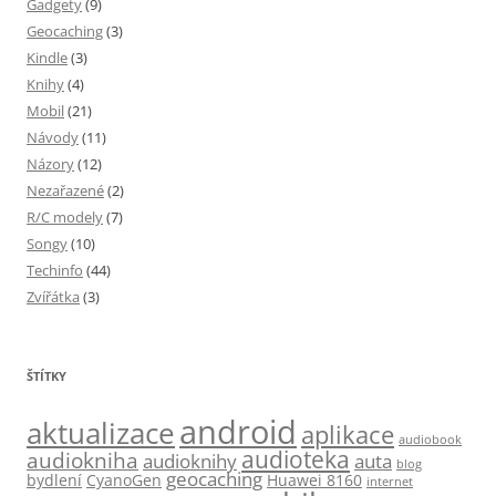
Gadgety
(9)
Geocaching
(3)
Kindle
(3)
Knihy
(4)
Mobil
(21)
Návody
(11)
Názory
(12)
Nezařazené
(2)
R/C modely
(7)
Songy
(10)
Techinfo
(44)
Zvířátka
(3)
ŠTÍTKY
android
aktualizace
aplikace
audiobook
audioteka
audiokniha
audioknihy
auta
blog
geocaching
bydlení
CyanoGen
Huawei 8160
internet