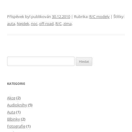
Příspěvek byl publikován
30.12.2010
| Rubrika:
R/C modely
| Štítky:
auta
,
Nejdek
,
noc
,
off-road
,
R/C
,
zima
.
Vyhledávání
KATEGORIE
Akce
(2)
Audioknihy
(5)
Auta
(1)
Blbinky
(2)
Fotografie
(1)