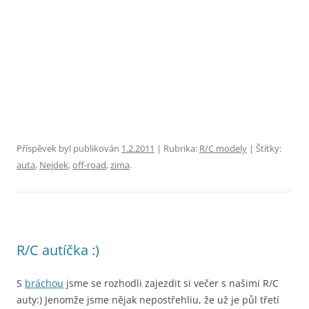
Příspěvek byl publikován
1.2.2011
| Rubrika:
R/C modely
| Štítky:
auta
,
Nejdek
,
off-road
,
zima
.
R/C autíčka :)
S
bráchou
jsme se rozhodli zajezdit si večer s našimi R/C
auty:) Jenomže jsme nějak nepostřehliu, že už je půl třetí