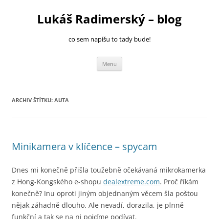
Přejít
k
Lukáš Radimerský – blog
obsahu
webu
co sem napíšu to tady bude!
Menu
ARCHIV ŠTÍTKU:
AUTA
Minikamera v klíčence – spycam
Dnes mi konečně přišla toužebně očekávaná mikrokamerka
z Hong-Kongského e-shopu
dealextreme.com
. Proč říkám
konečně? Inu oproti jiným objednaným věcem šla poštou
nějak záhadně dlouho. Ale nevadí, dorazila, je plnně
funkční a tak se na ni pojďme podívat.