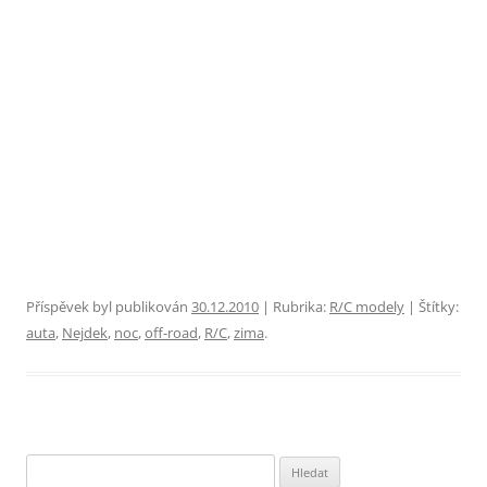
Příspěvek byl publikován
30.12.2010
| Rubrika:
R/C modely
| Štítky:
auta
,
Nejdek
,
noc
,
off-road
,
R/C
,
zima
.
Vyhledávání