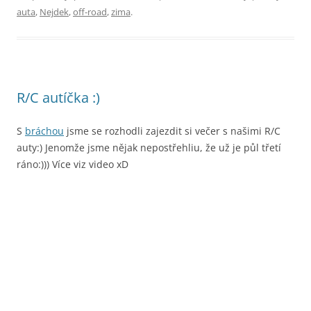
auta
,
Nejdek
,
off-road
,
zima
.
R/C autíčka :)
S
bráchou
jsme se rozhodli zajezdit si večer s našimi R/C
auty:) Jenomže jsme nějak nepostřehliu, že už je půl třetí
ráno:))) Více viz video xD