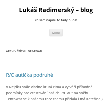
Přejít
k
Lukáš Radimerský – blog
obsahu
webu
co sem napíšu to tady bude!
Menu
ARCHIV ŠTÍTKU:
OFF-ROAD
R/C autíčka podruhé
V Nejdku stále vládne krutá zima a vytváří příhodné
podmínky pro otestování našich R/C aut na sněhu.
Tentokrát se k našemu race teamu přidala i má Kateřina:)