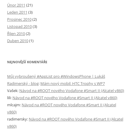
Únor 2011
(21)
Leden 2011
(3)
Prosinec 2010
(2)
Listopad 2010
(3)
Říjen 2010
(2)
Duben 2010
(1)
NEJNOVĚJŠÍ KOMENTÁŘE
Můj vybroušený #AppList pro #WindowsPhone | Lukáš
Radimerský - blog
:
Mám nový mobil: HTC Trophy s WP7
Vašek
:
Návod na #ROOT nového Vodafone #Smart II (Alcatel v860)
lili
:
Návod na #ROOT nového Vodafone #Smart II (Alcatel v860)
mlcajm
:
Návod na #ROOT nového Vodafone #Smart II (Alcatel
v860)
radimersky
:
Návod na #ROOT nového Vodafone #Smart II (Alcatel
v860)