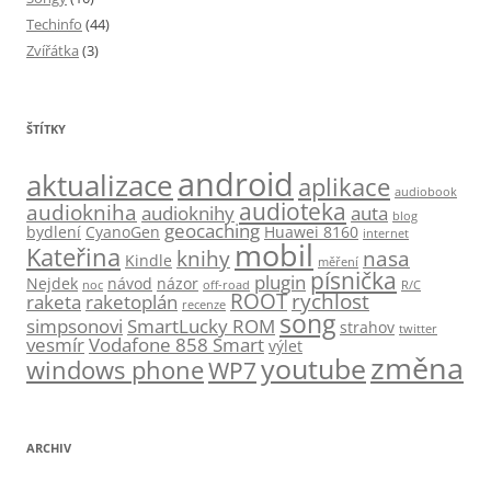
Techinfo
(44)
Zvířátka
(3)
ŠTÍTKY
android
aktualizace
aplikace
audiobook
audioteka
audiokniha
audioknihy
auta
blog
geocaching
bydlení
CyanoGen
Huawei 8160
internet
mobil
Kateřina
knihy
nasa
Kindle
měření
písnička
plugin
Nejdek
návod
názor
noc
off-road
R/C
ROOT
rychlost
raketa
raketoplán
recenze
song
simpsonovi
SmartLucky ROM
strahov
twitter
vesmír
Vodafone 858 Smart
výlet
změna
youtube
windows phone
WP7
ARCHIV