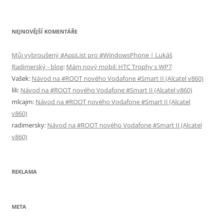
NEJNOVĚJŠÍ KOMENTÁŘE
Můj vybroušený #AppList pro #WindowsPhone | Lukáš
Radimerský - blog
:
Mám nový mobil: HTC Trophy s WP7
Vašek
:
Návod na #ROOT nového Vodafone #Smart II (Alcatel v860)
lili
:
Návod na #ROOT nového Vodafone #Smart II (Alcatel v860)
mlcajm
:
Návod na #ROOT nového Vodafone #Smart II (Alcatel
v860)
radimersky
:
Návod na #ROOT nového Vodafone #Smart II (Alcatel
v860)
REKLAMA
META