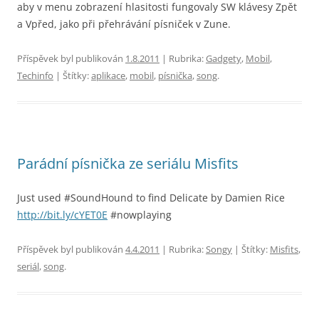
aby v menu zobrazení hlasitosti fungovaly SW klávesy Zpět
a Vpřed, jako při přehrávání písniček v Zune.
Příspěvek byl publikován
1.8.2011
| Rubrika:
Gadgety
,
Mobil
,
Techinfo
| Štítky:
aplikace
,
mobil
,
písnička
,
song
.
Parádní písnička ze seriálu Misfits
Just used #SoundHound to find Delicate by Damien Rice
http://bit.ly/cYET0E
#nowplaying
Příspěvek byl publikován
4.4.2011
| Rubrika:
Songy
| Štítky:
Misfits
,
seriál
,
song
.