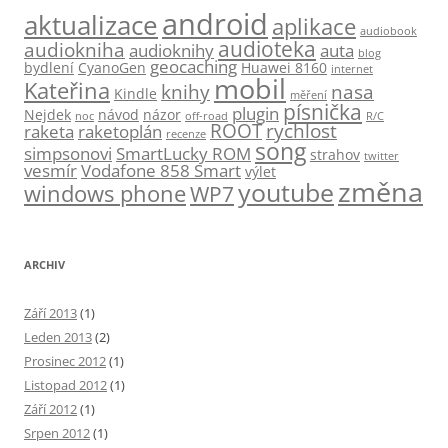
android
aktualizace
aplikace
audiobook
audioteka
audiokniha
audioknihy
auta
blog
geocaching
bydlení
CyanoGen
Huawei 8160
internet
mobil
Kateřina
knihy
nasa
Kindle
měření
písnička
plugin
Nejdek
návod
názor
noc
off-road
R/C
ROOT
rychlost
raketa
raketoplán
recenze
song
simpsonovi
SmartLucky ROM
strahov
twitter
vesmír
Vodafone 858 Smart
výlet
změna
youtube
windows phone
WP7
ARCHIV
Září 2013
(1)
Leden 2013
(2)
Prosinec 2012
(1)
Listopad 2012
(1)
Září 2012
(1)
Srpen 2012
(1)