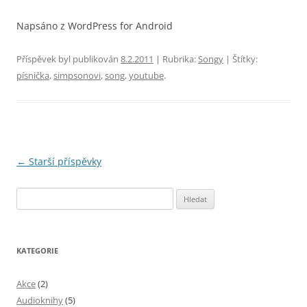
Napsáno z WordPress for Android
Příspěvek byl publikován
8.2.2011
| Rubrika:
Songy
| Štítky:
písnička
,
simpsonovi
,
song
,
youtube
.
Navigace
←
Starší příspěvky
pro
Vyhledávání
příspěvky
KATEGORIE
Akce
(2)
Audioknihy
(5)