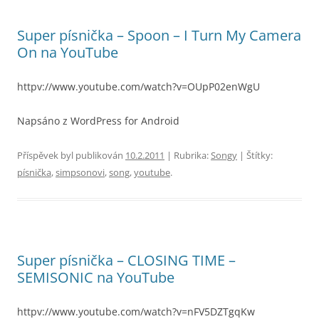
Super písnička – Spoon – I Turn My Camera
On na YouTube
httpv://www.youtube.com/watch?v=OUpP02enWgU
Napsáno z WordPress for Android
Příspěvek byl publikován
10.2.2011
| Rubrika:
Songy
| Štítky:
písnička
,
simpsonovi
,
song
,
youtube
.
Super písnička – CLOSING TIME –
SEMISONIC na YouTube
httpv://www.youtube.com/watch?v=nFV5DZTgqKw