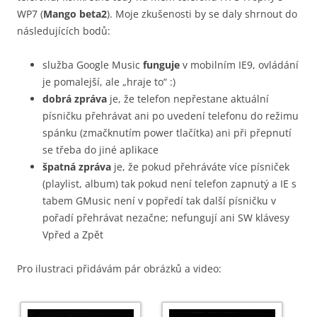
WP7 (
Mango beta2
). Moje zkušenosti by se daly shrnout do
následujících bodů:
služba Google Music
funguje
v mobilním IE9, ovládání
je pomalejší, ale „hraje to“ :)
dobrá zpráva
je, že telefon nepřestane aktuální
písničku přehrávat ani po uvedení telefonu do režimu
spánku (zmačknutím power tlačítka) ani při přepnutí
se třeba do jiné aplikace
špatná zpráva
je, že pokud přehráváte více písniček
(playlist, album) tak pokud není telefon zapnutý a IE s
tabem GMusic není v popředí tak další písničku v
pořadí přehrávat nezačne; nefungují ani SW klávesy
Vpřed a Zpět
Pro ilustraci přidávám pár obrázků a video: