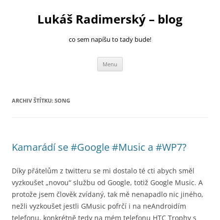
Přejít
k
Lukáš Radimerský – blog
obsahu
webu
co sem napíšu to tady bude!
Menu
ARCHIV ŠTÍTKU:
SONG
Kamarádí se #Google #Music a #WP7?
Díky přátelům z twitteru se mi dostalo té cti abych směl
vyzkoušet „novou“ službu od Google, totiž Google Music. A
protože jsem člověk zvídaný, tak mě nenapadlo nic jiného,
nežli vyzkoušet jestli GMusic pofrčí i na neAndroidím
telefonu, konkrétně tedy na mém telefonu HTC Trophy s