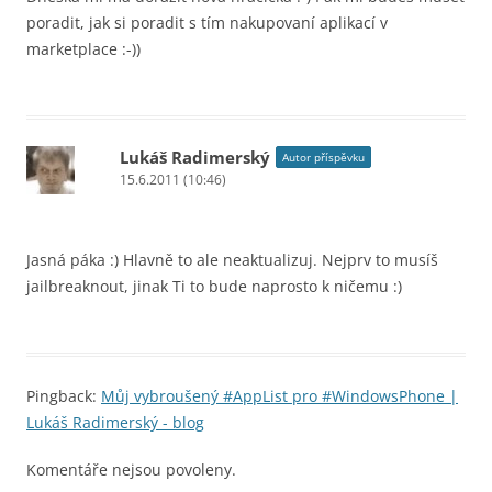
poradit, jak si poradit s tím nakupovaní aplikací v
marketplace :-))
Lukáš Radimerský
Autor příspěvku
15.6.2011 (10:46)
Jasná páka :) Hlavně to ale neaktualizuj. Nejprv to musíš
jailbreaknout, jinak Ti to bude naprosto k ničemu :)
Pingback:
Můj vybroušený #AppList pro #WindowsPhone |
Lukáš Radimerský - blog
Komentáře nejsou povoleny.