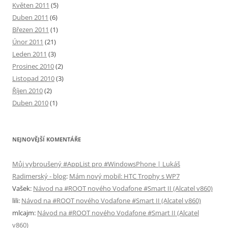
Květen 2011
(5)
Duben 2011
(6)
Březen 2011
(1)
Únor 2011
(21)
Leden 2011
(3)
Prosinec 2010
(2)
Listopad 2010
(3)
Říjen 2010
(2)
Duben 2010
(1)
NEJNOVĚJŠÍ KOMENTÁŘE
Můj vybroušený #AppList pro #WindowsPhone | Lukáš
Radimerský - blog
:
Mám nový mobil: HTC Trophy s WP7
Vašek
:
Návod na #ROOT nového Vodafone #Smart II (Alcatel v860)
lili
:
Návod na #ROOT nového Vodafone #Smart II (Alcatel v860)
mlcajm
:
Návod na #ROOT nového Vodafone #Smart II (Alcatel
v860)