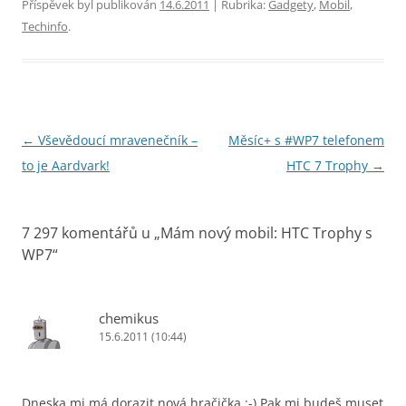
Příspěvek byl publikován
14.6.2011
| Rubrika:
Gadgety
,
Mobil
,
Techinfo
.
Navigace
←
Vševědoucí mravenečník –
Měsíc+ s #WP7 telefonem
pro
to je Aardvark!
HTC 7 Trophy
→
příspěvky
7 297 komentářů u „
Mám nový mobil: HTC Trophy s
WP7
“
chemikus
15.6.2011 (10:44)
Dneska mi má dorazit nová hračička :-) Pak mi budeš muset