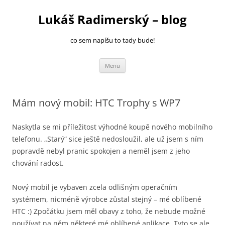
Přejít
k
Lukáš Radimerský – blog
obsahu
webu
co sem napíšu to tady bude!
Menu
Mám nový mobil: HTC Trophy s WP7
Naskytla se mi příležitost výhodné koupě nového mobilního
telefonu. „Starý“ sice ještě nedosloužil, ale už jsem s ním
popravdě nebyl pranic spokojen a neměl jsem z jeho
chování radost.
Nový mobil je vybaven zcela odlišným operačním
systémem, nicméně výrobce zůstal stejný – mé oblíbené
HTC :) Zpočátku jsem měl obavy z toho, že nebude možné
používat na něm některé mé oblíbené aplikace. Tyto se ale