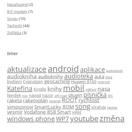
Nezařazené
(2)
R/C modely
(7)
Songy
(10)
Techinfo
(44)
Zvířátka
(3)
ŠTÍTKY
android
aktualizace
aplikace
audiobook
audioteka
audiokniha
audioknihy
auta
blog
geocaching
bydlení
CyanoGen
Huawei 8160
internet
mobil
Kateřina
knihy
nasa
Kindle
měření
písnička
plugin
Nejdek
návod
názor
noc
off-road
R/C
ROOT
rychlost
raketa
raketoplán
recenze
song
simpsonovi
SmartLucky ROM
strahov
twitter
vesmír
Vodafone 858 Smart
výlet
změna
youtube
windows phone
WP7