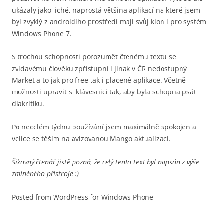
ukázaly jako liché, naprostá většina aplikací na které jsem
byl zvyklý z androidího prostředí mají svůj klon i pro systém
Windows Phone 7.
S trochou schopnosti porozumět čtenému textu se
zvídavému člověku zpřístupní i jinak v ČR nedostupný
Market a to jak pro free tak i placené aplikace. Včetně
možnosti upravit si klávesnici tak, aby byla schopna psát
diakritiku.
Po necelém týdnu používání jsem maximálně spokojen a
velice se těším na avizovanou Mango aktualizaci.
Šikovný čtenář jistě pozná, že celý tento text byl napsán z výše
zmíněněho přístroje :)
Posted from WordPress for Windows Phone