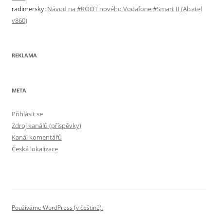
radimersky
:
Návod na #ROOT nového Vodafone #Smart II (Alcatel
v860)
REKLAMA
META
Přihlásit se
Zdroj kanálů (příspěvky)
Kanál komentářů
Česká lokalizace
Používáme WordPress (v češtině).