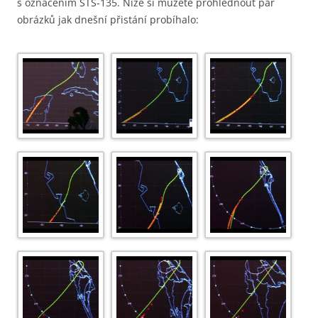
s označením STS-135. Níže si můžete prohlédnout pár
obrázků jak dnešní přistání probíhalo: