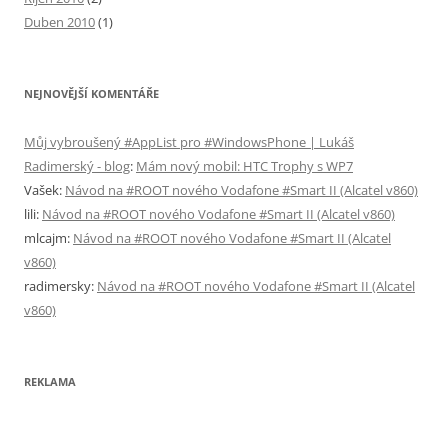
Duben 2010
(1)
NEJNOVĚJŠÍ KOMENTÁŘE
Můj vybroušený #AppList pro #WindowsPhone | Lukáš
Radimerský - blog
:
Mám nový mobil: HTC Trophy s WP7
Vašek
:
Návod na #ROOT nového Vodafone #Smart II (Alcatel v860)
lili
:
Návod na #ROOT nového Vodafone #Smart II (Alcatel v860)
mlcajm
:
Návod na #ROOT nového Vodafone #Smart II (Alcatel
v860)
radimersky
:
Návod na #ROOT nového Vodafone #Smart II (Alcatel
v860)
REKLAMA