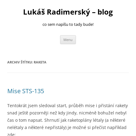
Přejít
k
Lukáš Radimerský – blog
obsahu
webu
co sem napíšu to tady bude!
Menu
ARCHIV ŠTÍTKU:
RAKETA
Mise STS-135
Tentokrát jsem sledoval start, průběh mise i přistání rakety
snad ještě pozorněji než kdy jindy, nicméně bohužel nebyl
čas o tom napsat. Shrnutí jak raketoplány létaly (a některé
nelétaly a některé nepřistály) je možné si přečíst například
zde: