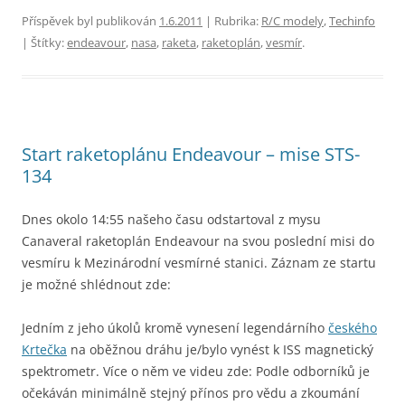
Příspěvek byl publikován
1.6.2011
| Rubrika:
R/C modely
,
Techinfo
| Štítky:
endeavour
,
nasa
,
raketa
,
raketoplán
,
vesmír
.
Start raketoplánu Endeavour – mise STS-
134
Dnes okolo 14:55 našeho času odstartoval z mysu
Canaveral raketoplán Endeavour na svou poslední misi do
vesmíru k Mezinárodní vesmírné stanici. Záznam ze startu
je možné shlédnout zde:
Jedním z jeho úkolů kromě vynesení legendárního
českého
Krtečka
na oběžnou dráhu je/bylo vynést k ISS magnetický
spektrometr. Více o něm ve videu zde:
Podle odborníků je
očekáván minimálně stejný přínos pro vědu a zkoumání