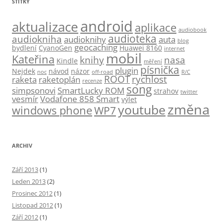
ŠTÍTKY
android
aktualizace
aplikace
audiobook
audioteka
audiokniha
audioknihy
auta
blog
geocaching
bydlení
CyanoGen
Huawei 8160
internet
mobil
Kateřina
knihy
nasa
Kindle
měření
písnička
plugin
Nejdek
návod
názor
noc
off-road
R/C
ROOT
rychlost
raketa
raketoplán
recenze
song
simpsonovi
SmartLucky ROM
strahov
twitter
vesmír
Vodafone 858 Smart
výlet
změna
youtube
windows phone
WP7
ARCHIV
Září 2013
(1)
Leden 2013
(2)
Prosinec 2012
(1)
Listopad 2012
(1)
Září 2012
(1)