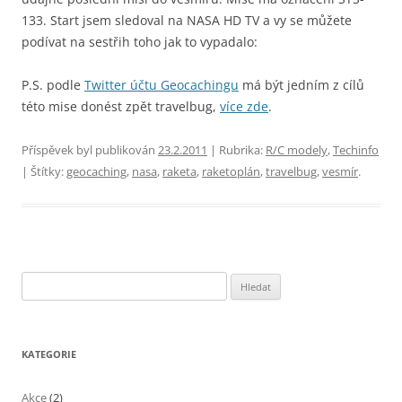
133. Start jsem sledoval na NASA HD TV a vy se můžete
podívat na sestřih toho jak to vypadalo:
P.S. podle
Twitter účtu Geocachingu
má být jedním z cílů
této mise donést zpět travelbug,
více zde
.
Příspěvek byl publikován
23.2.2011
| Rubrika:
R/C modely
,
Techinfo
| Štítky:
geocaching
,
nasa
,
raketa
,
raketoplán
,
travelbug
,
vesmír
.
Vyhledávání
KATEGORIE
Akce
(2)