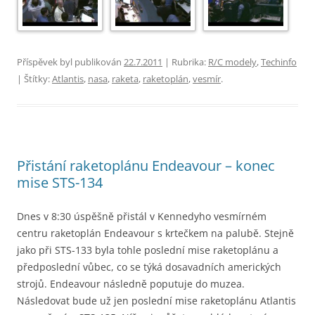
Příspěvek byl publikován
22.7.2011
| Rubrika:
R/C modely
,
Techinfo
| Štítky:
Atlantis
,
nasa
,
raketa
,
raketoplán
,
vesmír
.
Přistání raketoplánu Endeavour – konec
mise STS-134
Dnes v 8:30 úspěšně přistál v Kennedyho vesmírném
centru raketoplán Endeavour s krtečkem na palubě. Stejně
jako při STS-133 byla tohle poslední mise raketoplánu a
předposlední vůbec, co se týká dosavadních amerických
strojů. Endeavour následně poputuje do muzea.
Následovat bude už jen poslední mise raketoplánu Atlantis