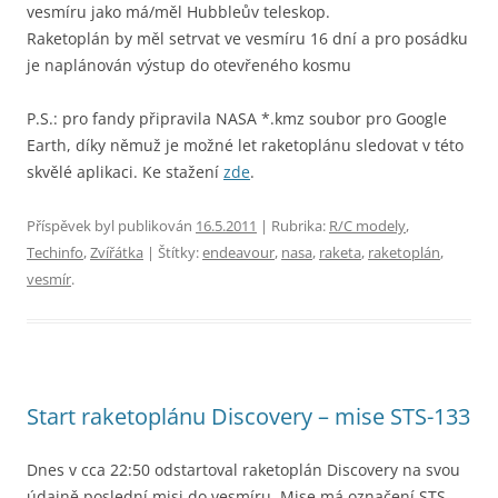
vesmíru jako má/měl Hubbleův teleskop.
Raketoplán by měl setrvat ve vesmíru 16 dní a pro posádku
je naplánován výstup do otevřeného kosmu
P.S.: pro fandy připravila NASA *.kmz soubor pro Google
Earth, díky němuž je možné let raketoplánu sledovat v této
skvělé aplikaci. Ke stažení
zde
.
Příspěvek byl publikován
16.5.2011
| Rubrika:
R/C modely
,
Techinfo
,
Zvířátka
| Štítky:
endeavour
,
nasa
,
raketa
,
raketoplán
,
vesmír
.
Start raketoplánu Discovery – mise STS-133
Dnes v cca 22:50 odstartoval raketoplán Discovery na svou
údajně poslední misi do vesmíru. Mise má označení STS-