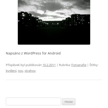
Napsáno z WordPress for Android
Příspěvek byl publikován
10.2.2011
| Rubrika:
Fotografie
| Štítky:
bydlení
,
noc
,
strahov
.
Vyhledávání