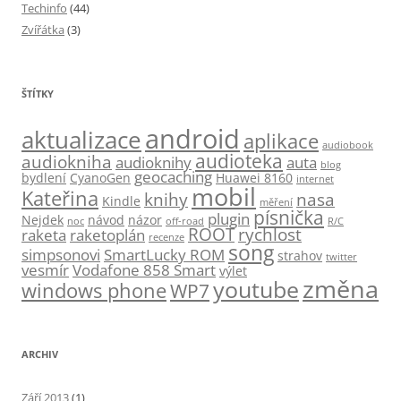
Techinfo
(44)
Zvířátka
(3)
ŠTÍTKY
android
aktualizace
aplikace
audiobook
audioteka
audiokniha
audioknihy
auta
blog
geocaching
bydlení
CyanoGen
Huawei 8160
internet
mobil
Kateřina
knihy
nasa
Kindle
měření
písnička
plugin
Nejdek
návod
názor
noc
off-road
R/C
ROOT
rychlost
raketa
raketoplán
recenze
song
simpsonovi
SmartLucky ROM
strahov
twitter
vesmír
Vodafone 858 Smart
výlet
změna
youtube
windows phone
WP7
ARCHIV
Září 2013
(1)