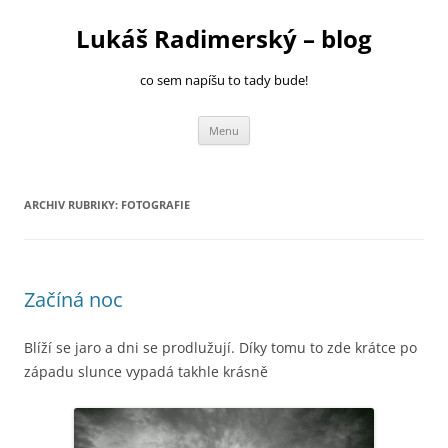
Přejít
k
Lukáš Radimerský – blog
obsahu
webu
co sem napíšu to tady bude!
Menu
ARCHIV RUBRIKY:
FOTOGRAFIE
Začíná noc
Blíží se jaro a dni se prodlužují. Díky tomu to zde krátce po
západu slunce vypadá takhle krásně