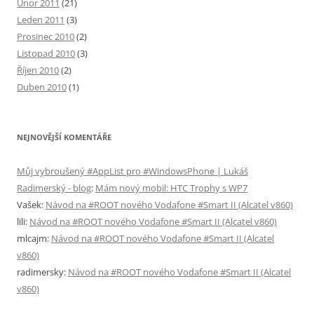
Únor 2011
(21)
Leden 2011
(3)
Prosinec 2010
(2)
Listopad 2010
(3)
Říjen 2010
(2)
Duben 2010
(1)
NEJNOVĚJŠÍ KOMENTÁŘE
Můj vybroušený #AppList pro #WindowsPhone | Lukáš
Radimerský - blog
:
Mám nový mobil: HTC Trophy s WP7
Vašek
:
Návod na #ROOT nového Vodafone #Smart II (Alcatel v860)
lili
:
Návod na #ROOT nového Vodafone #Smart II (Alcatel v860)
mlcajm
:
Návod na #ROOT nového Vodafone #Smart II (Alcatel
v860)
radimersky
:
Návod na #ROOT nového Vodafone #Smart II (Alcatel
v860)