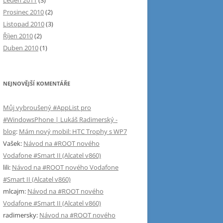
Leden 2011
(3)
Prosinec 2010
(2)
Listopad 2010
(3)
Říjen 2010
(2)
Duben 2010
(1)
NEJNOVĚJŠÍ KOMENTÁŘE
Můj vybroušený #AppList pro
#WindowsPhone | Lukáš Radimerský -
blog
:
Mám nový mobil: HTC Trophy s WP7
Vašek
:
Návod na #ROOT nového
Vodafone #Smart II (Alcatel v860)
lili
:
Návod na #ROOT nového Vodafone
#Smart II (Alcatel v860)
mlcajm
:
Návod na #ROOT nového
Vodafone #Smart II (Alcatel v860)
radimersky
:
Návod na #ROOT nového