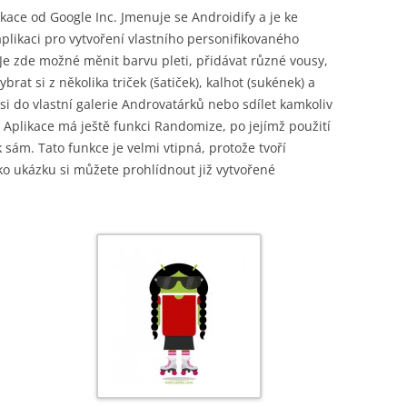
ace od Google Inc. Jmenuje se Androidify a je ke
plikaci pro vytvoření vlastního personifikovaného
Je zde možné měnit barvu pleti, přidávat různé vousy,
ybrat si z několika triček (šatiček), kalhot (sukének) a
si do vlastní galerie Androvatárků nebo sdílet kamkoliv
) Aplikace má ještě funkci Randomize, po jejímž použití
ám. Tato funkce je velmi vtipná, protože tvoří
o ukázku si můžete prohlídnout již vytvořené