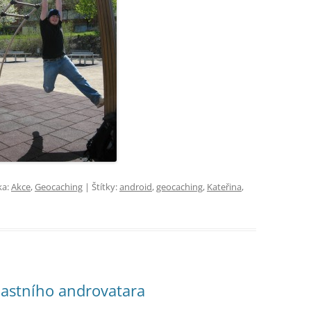
ka:
Akce
,
Geocaching
| Štítky:
android
,
geocaching
,
Kateřina
,
vlastního androvatara