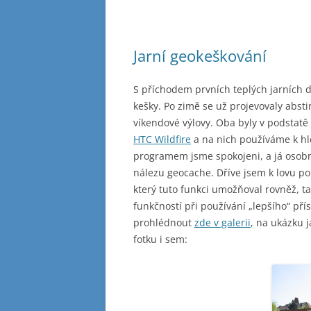
Jarní geokeškování
S příchodem prvních teplých jarních d
kešky. Po zimě se už projevovaly absti
víkendové výlovy. Oba byly v podstatě
HTC Wildfire
a na nich používáme k h
programem jsme spokojeni, a já osob
nálezu geocache. Dříve jsem k lovu po
který tuto funkci umožňoval rovněž, t
funkčností při používání „lepšího“ přís
prohlédnout
zde v galerii
, na ukázku j
fotku i sem: