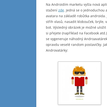
Na Androidím marketu vyšla nová aplik
stažení
zde
. Jedná se o jednoduchou a
avatara na základě robůtka androida. 
střih vlasů, nasadit klobouček, brýle, v
bot. Výsledný obrázek je možné uložit 
si přejete (například na Facebook atd.
se vygeneruje náhodný Androavatárek s
opravdu veselé random postavičky. Jak
Androvatárky: