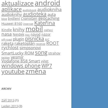
android
aktualizace
aplikace
audiokniha
audiobook
audioteka
audioknihy
auta
geocaching
bydlení
CyanoGen
blog
Kateřina
Huawei 8160
internet
mobil
knihy
Kindle
měření
nasa
Nejdek
návod
názor
noc
písnička
plugin
off-road
R/C
ROOT
raketa
raketoplán
recenze
rychlost
simpsonovi
song
SmartLucky ROM
strahov
vesmír
twitter
Vodafone 858 Smart
výlet
windows phone
WP7
změna
youtube
ARCHIV
Září 2013
(1)
Leden 2013
(2)