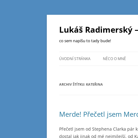
Přejít
k
obsahu
Lukáš Radimerský –
webu
co sem napíšu to tady bude!
ÚVODNÍ STRÁNKA
NĚCO O MNĚ
ARCHIV ŠTÍTKU:
KATEŘINA
Merde! Přečetl jsem Merd
Přečetl jsem od Stephena Clarka pár k
dostal jak jinak od mé nejmilejší, od Ka