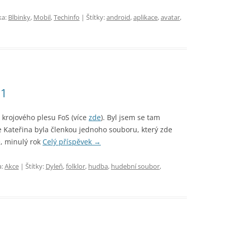
ka:
Blbinky
,
Mobil
,
Techinfo
| Štítky:
android
,
aplikace
,
avatar
,
11
 krojového plesu FoS (více
zde
). Byl jsem se tam
e Kateřina byla členkou jednoho souboru, který zde
é, minulý rok
Celý příspěvek
→
a:
Akce
| Štítky:
Dyleň
,
folklor
,
hudba
,
hudební soubor
,