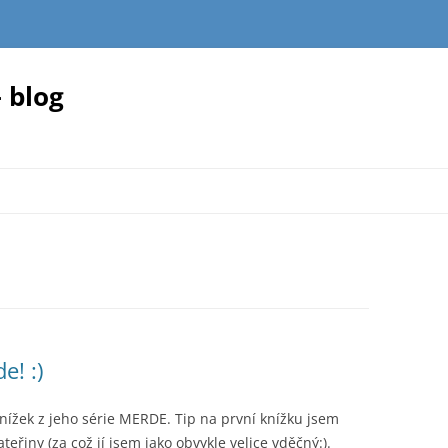
 blog
e! :)
nížek z jeho série MERDE. Tip na první knížku jsem
teřiny (za což jí jsem jako obvykle velice vděčný:).