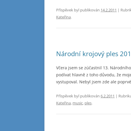
Příspěvek byl publikován
14.2.2011
| Rubri
Kateřina
.
Národní krojový ples 20
Včera jsem se zúčastnil 13. Národního
podívat hlavně z toho důvodu, že moj
vystupoval. Nebyl jsem zde ale poprv
Příspěvek byl publikován
6.2.2011
| Rubrik
Kateřina
,
music
,
ples
.