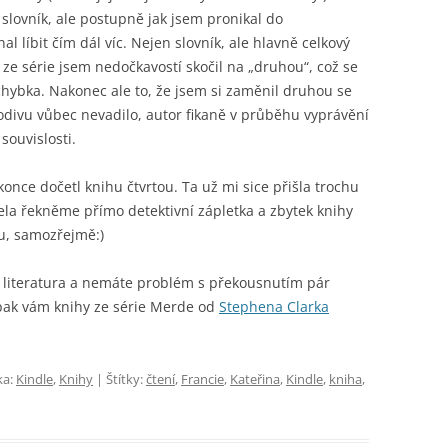
slovník, ale postupně jak jsem pronikal do
l líbit čím dál víc. Nejen slovník, ale hlavně celkový
y ze série jsem nedočkavostí skočil na „druhou“, což se
á chybka. Nakonec ale to, že jsem si zaměnil druhou se
podivu vůbec nevadilo, autor fikaně v průběhu vyprávění
ouvislosti.
nce dočetl knihu čtvrtou. Ta už mi sice přišla trochu
zjela řekněme přímo detektivní zápletka a zbytek knihy
lu, samozřejmě:)
 literatura a nemáte problém s překousnutím pár
 pak vám knihy ze série Merde od
Stephena Clarka
ka:
Kindle
,
Knihy
| Štítky:
čtení
,
Francie
,
Kateřina
,
Kindle
,
kniha
,