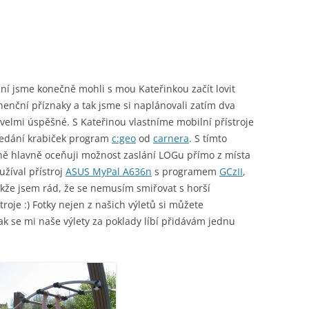
ní jsme konečně mohli s mou Kateřinkou začít lovit
nenční příznaky a tak jsme si naplánovali zatím dva
 velmi úspěšné. S Kateřinou vlastníme mobilní přístroje
ledání krabiček program
c:geo
od
carnera
. S tímto
ně hlavně oceňuji možnost zaslání LOGu přímo z místa
užíval přístroj
ASUS MyPal A636n
s programem
GCzII
,
akže jsem rád, že se nemusím smiřovat s horší
troje :) Fotky nejen z našich výletů si můžete
ak se mi naše výlety za poklady líbí přidávám jednu