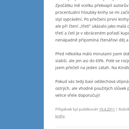
Zpočátku mě vcelku překvapil autorův 
procentuální hloubky knihy se mi začína
styl vyprávění. Po přečtení první knih
ale při čtení „třetí“ ukázalo jako mal
třetí a četl je v obráceném pořadí ku
nenápadně připomíná čtenářovi děj a s
Před několika málo minutami jsem doko
slabší, ale jen asi do 69%. Poté se ro
jsem přečetl na jeden zátah. Na Kind
Pokud vás tedy baví oddechová vtipná
ostrých, ale vhodně použitých slůvek
velice vřele doporučuji!
Příspěvek byl publikován
19.4.2011
| Rubri
knihy
.