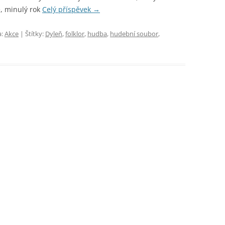
é, minulý rok
Celý příspěvek
→
a:
Akce
| Štítky:
Dyleň
,
folklor
,
hudba
,
hudební soubor
,