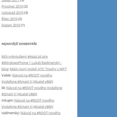
Leden 2011
(3)
Prosinec 2010
(2)
Listopad 2010
(3)
Říjen 2010
(2)
Duben 2010
(1)
NEJNOVĚJŠÍ KOMENTÁŘE
Můj vybroušený #AppList pro
#WindowsPhone | Lukáš Radimerský -
blog
:
Mám nový mobil: HTC Trophy s WP7
Vašek
:
Návod na #ROOT nového
Vodafone #Smart II (Alcatel v860)
lili
:
Návod na #ROOT nového Vodafone
#Smart II (Alcatel v860)
mlcajm
:
Návod na #ROOT nového
Vodafone #Smart II (Alcatel v860)
radimersky
:
Návod na #ROOT nového