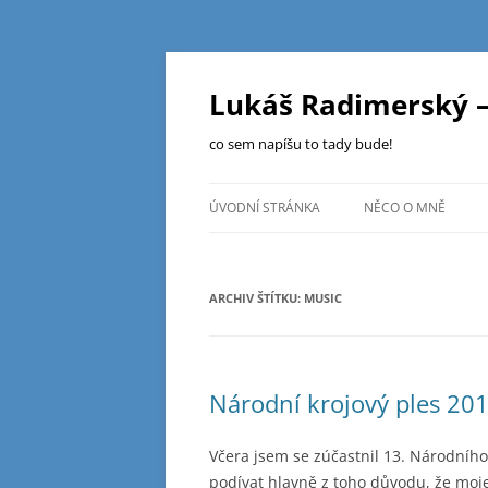
Přejít
k
obsahu
Lukáš Radimerský –
webu
co sem napíšu to tady bude!
ÚVODNÍ STRÁNKA
NĚCO O MNĚ
ARCHIV ŠTÍTKU:
MUSIC
Národní krojový ples 20
Včera jsem se zúčastnil 13. Národního
podívat hlavně z toho důvodu, že moj