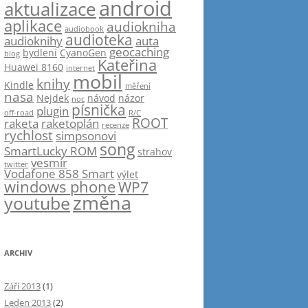
android
aktualizace
aplikace
audiokniha
audiobook
audioteka
audioknihy
auta
geocaching
bydlení
CyanoGen
blog
Kateřina
Huawei 8160
internet
mobil
knihy
Kindle
měření
nasa
Nejdek
návod
názor
noc
písnička
plugin
off-road
R/C
ROOT
raketa
raketoplán
recenze
rychlost
simpsonovi
song
SmartLucky ROM
strahov
vesmír
twitter
Vodafone 858 Smart
výlet
windows phone
WP7
změna
youtube
ARCHIV
Září 2013
(1)
Leden 2013
(2)