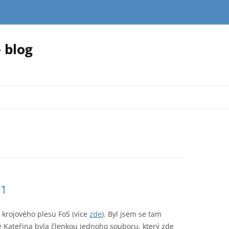
 blog
11
 krojového plesu FoS (více
zde
). Byl jsem se tam
e Kateřina byla členkou jednoho souboru, který zde