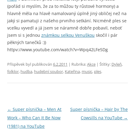
(pořád si myslím, že za to můžou ty růstové hormony) a
hlavně měla na hlavě namalovaný úplně jiný obličej než na
jaký si pamatuji z našeho prvního setkání. Nicméně ples se
vcelku vyvedl a já jsem se náramně dobře pobavil, neboť
jsem si s jednou
známkou selkou Venuškou
skočil i pár
pěkných tanečků :))
httpv://www.youtube.com/watch?v=Wpq42LFe5Dg
Příspěvek byl publikován
6.2.2011
| Rubrika:
Akce
| Štítky:
Dyleň
,
folklor
,
hudba
,
hudební soubor
,
Kateřina
,
music
,
ples
.
Navigace
←
Super písnička – Men At
Super písnička – Hair by The
pro
Work – Who Can It Be Now
Cowsills na YouTube
→
příspěvky
(1981) na YouTube