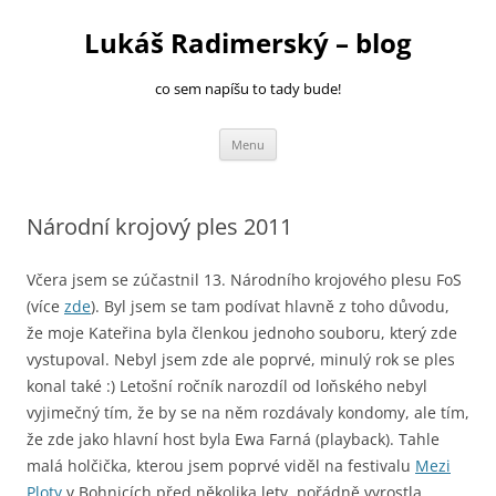
Přejít
k
Lukáš Radimerský – blog
obsahu
webu
co sem napíšu to tady bude!
Menu
Národní krojový ples 2011
Včera jsem se zúčastnil 13. Národního krojového plesu FoS
(více
zde
). Byl jsem se tam podívat hlavně z toho důvodu,
že moje Kateřina byla členkou jednoho souboru, který zde
vystupoval. Nebyl jsem zde ale poprvé, minulý rok
se ples
konal také :) Letošní ročník narozdíl od loňského nebyl
vyjimečný tím, že by se na něm rozdávaly kondomy, ale tím,
že zde jako hlavní host byla Ewa Farná (playback). Tahle
malá holčička, kterou jsem poprvé viděl na festivalu
Mezi
Ploty
v Bohnicích před několika lety, pořádně vyrostla