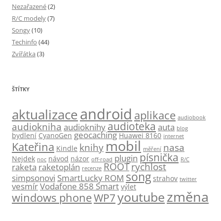
Nezařazené
(2)
R/C modely
(7)
Songy
(10)
Techinfo
(44)
Zvířátka
(3)
ŠTÍTKY
android
aktualizace
aplikace
audiobook
audioteka
audiokniha
audioknihy
auta
blog
geocaching
bydlení
CyanoGen
Huawei 8160
internet
mobil
Kateřina
knihy
nasa
Kindle
měření
písnička
plugin
Nejdek
návod
názor
noc
off-road
R/C
ROOT
rychlost
raketa
raketoplán
recenze
song
simpsonovi
SmartLucky ROM
strahov
twitter
vesmír
Vodafone 858 Smart
výlet
změna
youtube
windows phone
WP7