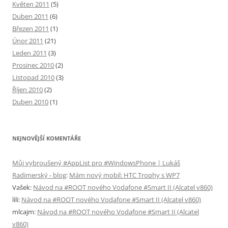
Květen 2011
(5)
Duben 2011
(6)
Březen 2011
(1)
Únor 2011
(21)
Leden 2011
(3)
Prosinec 2010
(2)
Listopad 2010
(3)
Říjen 2010
(2)
Duben 2010
(1)
NEJNOVĚJŠÍ KOMENTÁŘE
Můj vybroušený #AppList pro #WindowsPhone | Lukáš
Radimerský - blog
:
Mám nový mobil: HTC Trophy s WP7
Vašek
:
Návod na #ROOT nového Vodafone #Smart II (Alcatel v860)
lili
:
Návod na #ROOT nového Vodafone #Smart II (Alcatel v860)
mlcajm
:
Návod na #ROOT nového Vodafone #Smart II (Alcatel
v860)