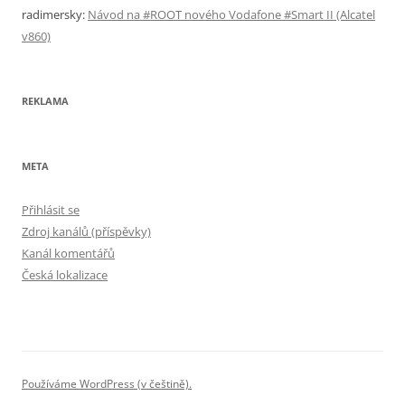
radimersky
:
Návod na #ROOT nového Vodafone #Smart II (Alcatel
v860)
REKLAMA
META
Přihlásit se
Zdroj kanálů (příspěvky)
Kanál komentářů
Česká lokalizace
Používáme WordPress (v češtině).