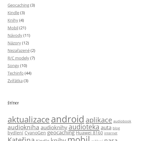
Geocaching
(3)
Kindle
(3)
Knihy
(4)
Mobil
(21)
Návody
(11)
Názory
(12)
Nezařazené
(2)
R/C modely
(7)
Songy
(10)
Techinfo
(44)
Zvířátka
(3)
ŠTÍTKY
android
aktualizace
aplikace
audiobook
audioteka
audiokniha
audioknihy
auta
blog
geocaching
bydlení
CyanoGen
Huawei 8160
internet
mobil
Kateřina
knihy
nasa
Kindle