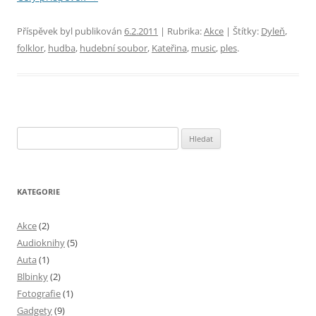
Příspěvek byl publikován
6.2.2011
| Rubrika:
Akce
| Štítky:
Dyleň
,
folklor
,
hudba
,
hudební soubor
,
Kateřina
,
music
,
ples
.
Vyhledávání
KATEGORIE
Akce
(2)
Audioknihy
(5)
Auta
(1)
Blbinky
(2)
Fotografie
(1)
Gadgety
(9)