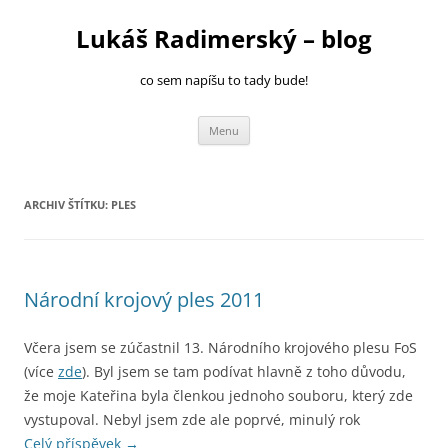
Přejít
k
Lukáš Radimerský – blog
obsahu
webu
co sem napíšu to tady bude!
Menu
ARCHIV ŠTÍTKU:
PLES
Národní krojový ples 2011
Včera jsem se zúčastnil 13. Národního krojového plesu FoS
(více
zde
). Byl jsem se tam podívat hlavně z toho důvodu,
že moje Kateřina byla členkou jednoho souboru, který zde
vystupoval. Nebyl jsem zde ale poprvé, minulý rok
Celý příspěvek
→