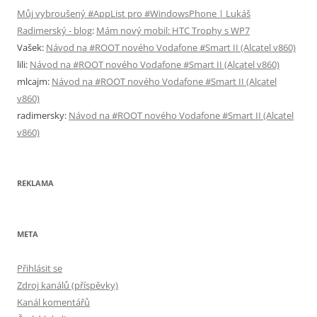
Můj vybroušený #AppList pro #WindowsPhone | Lukáš
Radimerský - blog
:
Mám nový mobil: HTC Trophy s WP7
Vašek
:
Návod na #ROOT nového Vodafone #Smart II (Alcatel v860)
lili
:
Návod na #ROOT nového Vodafone #Smart II (Alcatel v860)
mlcajm
:
Návod na #ROOT nového Vodafone #Smart II (Alcatel
v860)
radimersky
:
Návod na #ROOT nového Vodafone #Smart II (Alcatel
v860)
REKLAMA
META
Přihlásit se
Zdroj kanálů (příspěvky)
Kanál komentářů