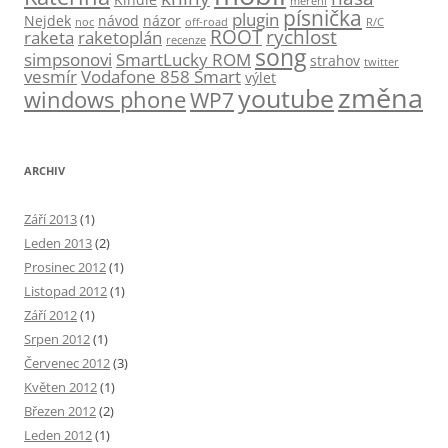
měření
písnička
plugin
Nejdek
návod
názor
noc
off-road
R/C
ROOT
rychlost
raketa
raketoplán
recenze
song
simpsonovi
SmartLucky ROM
strahov
twitter
vesmír
Vodafone 858 Smart
výlet
změna
youtube
windows phone
WP7
ARCHIV
Září 2013
(1)
Leden 2013
(2)
Prosinec 2012
(1)
Listopad 2012
(1)
Září 2012
(1)
Srpen 2012
(1)
Červenec 2012
(3)
Květen 2012
(1)
Březen 2012
(2)
Leden 2012
(1)