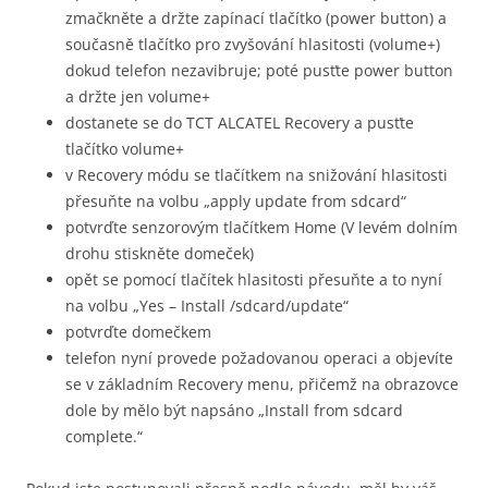
zmačkněte a držte zapínací tlačítko (power button) a
současně tlačítko pro zvyšování hlasitosti (volume+)
dokud telefon nezavibruje; poté pusťte power button
a držte jen volume+
dostanete se do TCT ALCATEL Recovery a pusťte
tlačítko volume+
v Recovery módu se tlačítkem na snižování hlasitosti
přesuňte na volbu „apply update from sdcard“
potvrďte senzorovým tlačítkem Home (V levém dolním
drohu stiskněte domeček)
opět se pomocí tlačítek hlasitosti přesuňte a to nyní
na volbu „Yes – Install /sdcard/update“
potvrďte domečkem
telefon nyní provede požadovanou operaci a objevíte
se v základním Recovery menu, přičemž na obrazovce
dole by mělo být napsáno „Install from sdcard
complete.“