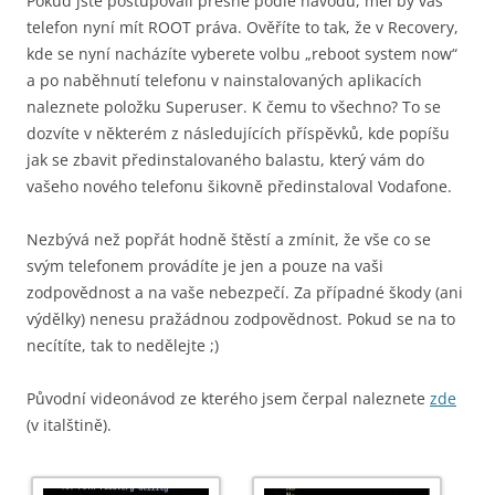
Pokud jste postupovali přesně podle návodu, měl by váš
telefon nyní mít ROOT práva. Ověříte to tak, že v Recovery,
kde se nyní nacházíte vyberete volbu „reboot system now“
a po naběhnutí telefonu v nainstalovaných aplikacích
naleznete položku Superuser. K čemu to všechno? To se
dozvíte v některém z následujících příspěvků, kde popíšu
jak se zbavit předinstalovaného balastu, který vám do
vašeho nového telefonu šikovně předinstaloval Vodafone.
Nezbývá než popřát hodně štěstí a zmínit, že vše co se
svým telefonem provádíte je jen a pouze na vaši
zodpovědnost a na vaše nebezpečí. Za případné škody (ani
výdělky) nenesu pražádnou zodpovědnost. Pokud se na to
necítíte, tak to nedělejte ;)
Původní videonávod ze kterého jsem čerpal naleznete
zde
(v italštině).