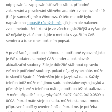
odpojování a zapojování síťového káblu, případně
zakazování a povolování síťového adaptéru v nastavení sítě
(řeč je samozřejmě o Windows. O této metodě bylo
napsáno na
spoustě různých mís
t. Já jsem ale nakonec
zvolil metodu třetí, která je ze všech nejsložitější a vyžaduje
už nějaké ty zkušenosti. Jde o metodu s využitím CAB
senderu a tu se dnes pokusím popsat.
V první řadě je potřeba stáhnout si potřebné vybavení jako
je WP updater, samotný CAB sender a pak hlavně
aktualizační soubory. Zde je důležité stáhnout opravdu
veškeré potřebné soubory, pokud nějaký vynecháte, může
to skončit špatně. Především jde o jazyková data. Každý
telefon totiž může mít jinou sadu nainstalovaných jazyků a
přesně ty které v telefonu máte je potřeba též aktualizovat.
V mém případě šlo o jazyky 0405, 0407, 040C, 0410,0809 a
0C0A. Pokud máte stejnou sadu, můžete stahovat mnou
připravené balíčky uvedené níže. Pokud ne, je potřeba