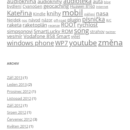
audioteka
audiokniha
audioknihy
auta
blog
geocaching
bydlení
CyanoGen
Huawei 8160
internet
mobil
Kateřina
knihy
nasa
Kindle
měření
písnička
plugin
Nejdek
návod
názor
noc
off-road
R/C
ROOT
rychlost
raketa
raketoplán
recenze
song
simpsonovi
SmartLucky ROM
strahov
twitter
vesmír
Vodafone 858 Smart
výlet
změna
youtube
windows phone
WP7
ARCHIV
Září 2013
(1)
Leden 2013
(2)
Prosinec 2012
(1)
Listopad 2012
(1)
Září 2012
(1)
Srpen 2012
(1)
Červenec 2012
(3)
Květen 2012
(1)