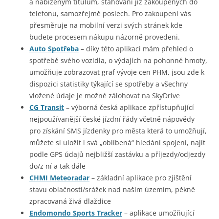
a nabízeným titulům, stahování již zakoupených do
telefonu, samozřejmě poslech. Pro zakoupení vás
přesměruje na mobilní verzi svých stránek kde
budete procesem nákupu názorně provedeni.
Auto Spotřeba
– díky této aplikaci mám přehled o
spotřebě svého vozidla, o výdajích na pohonné hmoty,
umožňuje zobrazovat graf vývoje cen PHM, jsou zde k
dispozici statistiky týkající se spotřeby a všechny
vložené údaje je možné zálohovat na SkyDrive
CG Transit
– výborná česká aplikace zpřístupňující
nejpoužívanější české jízdní řády včetně nápovědy
pro získání SMS jízdenky pro města která to umožňují,
můžete si uložit i svá „oblíbená“ hledání spojení, najít
podle GPS údajů nejbližší zastávku a příjezdy/odjezdy
do/z ní a tak dále
CHMI Meteoradar
– základní aplikace pro zjištění
stavu oblačnosti/srážek nad naším územím, pěkně
zpracovaná živá dlaždice
Endomondo Sports Tracker
– aplikace umožňující