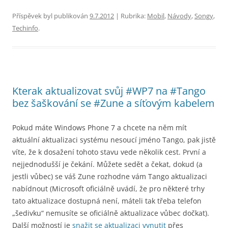
Příspěvek byl publikován
9.7.2012
| Rubrika:
Mobil
,
Návody
,
Songy
,
Techinfo
.
Kterak aktualizovat svůj #WP7 na #Tango
bez šaškování se #Zune a síťovým kabelem
Pokud máte Windows Phone 7 a chcete na něm mít
aktuální aktualizaci systému nesoucí jméno Tango, pak jistě
víte, že k dosažení tohoto stavu vede několik cest. První a
nejjednodušší je čekání. Můžete sedět a čekat, dokud (a
jestli vůbec) se váš Zune rozhodne vám Tango aktualizaci
nabídnout (Microsoft oficiálně uvádí, že pro některé trhy
tato aktualizace dostupná není, máteli tak třeba telefon
„šedivku“ nemusíte se oficiálně aktualizace vůbec dočkat).
Další možností je
snažit se aktualizaci vynutit
přes