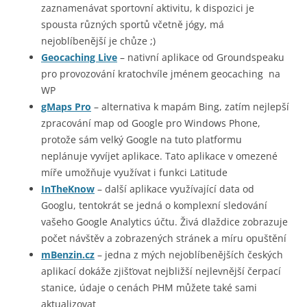
zaznamenávat sportovní aktivitu, k dispozici je
spousta různých sportů včetně jógy, má
nejoblíbenější je chůze ;)
Geocaching Live
– nativní aplikace od Groundspeaku
pro provozování kratochvíle jménem geocaching na
WP
gMaps Pro
– alternativa k mapám Bing, zatím nejlepší
zpracování map od Google pro Windows Phone,
protože sám velký Google na tuto platformu
neplánuje vyvíjet aplikace. Tato aplikace v omezené
míře umožňuje využívat i funkci Latitude
InTheKnow
– další aplikace využívající data od
Googlu, tentokrát se jedná o komplexní sledování
vašeho Google Analytics účtu. Živá dlaždice zobrazuje
počet návštěv a zobrazených stránek a míru opuštění
mBenzin.cz
– jedna z mých nejoblíbenějších českých
aplikací dokáže zjišťovat nejbližší nejlevnější čerpací
stanice, údaje o cenách PHM můžete také sami
aktualizovat