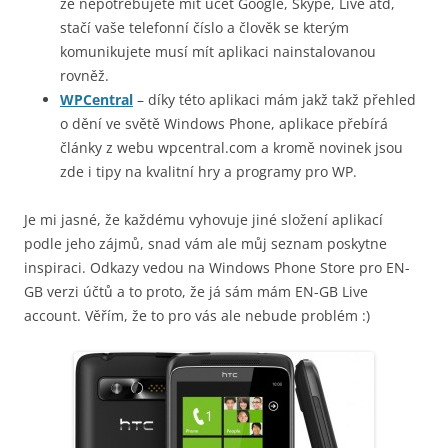
že nepotřebujete mít účet Google, Skype, Live atd,
stačí vaše telefonní číslo a člověk se kterým
komunikujete musí mít aplikaci nainstalovanou
rovněž.
WPCentral
– díky této aplikaci mám jakž takž přehled
o dění ve světě Windows Phone, aplikace přebírá
články z webu wpcentral.com a kromě novinek jsou
zde i tipy na kvalitní hry a programy pro WP.
Je mi jasné, že každému vyhovuje jiné složení aplikací
podle jeho zájmů, snad vám ale můj seznam poskytne
inspiraci. Odkazy vedou na Windows Phone Store pro EN-
GB verzi účtů a to proto, že já sám mám EN-GB Live
account. Věřím, že to pro vás ale nebude problém :)