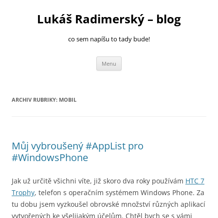
Přejít
k
Lukáš Radimerský – blog
obsahu
webu
co sem napíšu to tady bude!
Menu
ARCHIV RUBRIKY:
MOBIL
Můj vybroušený #AppList pro
#WindowsPhone
Jak už určitě všichni víte, již skoro dva roky používám
HTC 7
Trophy
, telefon s operačním systémem Windows Phone. Za
tu dobu jsem vyzkoušel obrovské množství různých aplikací
vytvořených ke všelijakým účelům. Chtěl bych se s vámi