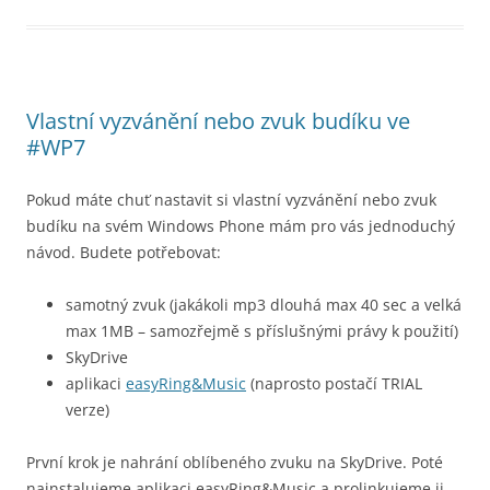
Vlastní vyzvánění nebo zvuk budíku ve
#WP7
Pokud máte chuť nastavit si vlastní vyzvánění nebo zvuk
budíku na svém Windows Phone mám pro vás jednoduchý
návod. Budete potřebovat:
samotný zvuk (jakákoli mp3 dlouhá max 40 sec a velká
max 1MB – samozřejmě s příslušnými právy k použití)
SkyDrive
aplikaci
easyRing&Music
(naprosto postačí TRIAL
verze)
První krok je nahrání oblíbeného zvuku na SkyDrive. Poté
nainstalujeme aplikaci easyRing&Music a prolinkujeme ji