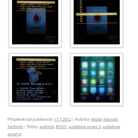
Příspěvek byl publikován
17.7.2012
| Rubrika:
Mobil
,
Návody
,
Techinfo
| Štítky:
android
,
ROOT
,
vodafone smart 2
,
vodafone
smart II
.