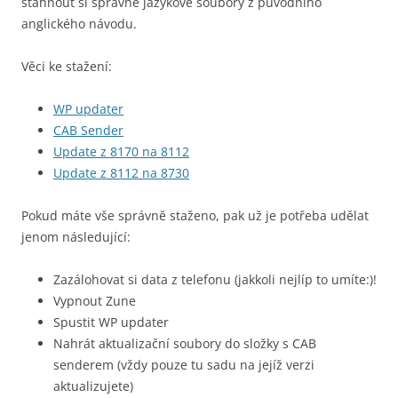
stáhnout si správné jazykové soubory z původního
anglického návodu.
Věci ke stažení:
WP updater
CAB Sender
Update z 8170 na 8112
Update z 8112 na 8730
Pokud máte vše správně staženo, pak už je potřeba udělat
jenom následující:
Zazálohovat si data z telefonu (jakkoli nejlíp to umíte:)!
Vypnout Zune
Spustit WP updater
Nahrát aktualizační soubory do složky s CAB
senderem (vždy pouze tu sadu na jejíž verzi
aktualizujete)