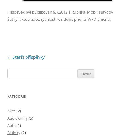
Příspěvek byl publikován
9.7.2012
| Rubrika:
Mobil
,
Návody
|
Štítky:
aktualizace
,
rychlost
,
windows phone
,
WP7
,
změna
.
Navigace
←
Starší příspěvky
pro
Vyhledávání
příspěvky
KATEGORIE
Akce
(2)
Audioknihy
(5)
Auta
(1)
Blbinky
(2)