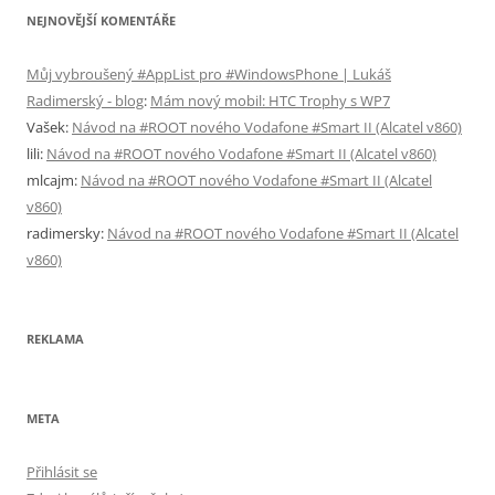
NEJNOVĚJŠÍ KOMENTÁŘE
Můj vybroušený #AppList pro #WindowsPhone | Lukáš
Radimerský - blog
:
Mám nový mobil: HTC Trophy s WP7
Vašek
:
Návod na #ROOT nového Vodafone #Smart II (Alcatel v860)
lili
:
Návod na #ROOT nového Vodafone #Smart II (Alcatel v860)
mlcajm
:
Návod na #ROOT nového Vodafone #Smart II (Alcatel
v860)
radimersky
:
Návod na #ROOT nového Vodafone #Smart II (Alcatel
v860)
REKLAMA
META
Přihlásit se