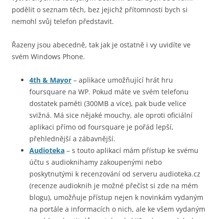
podělit o seznam těch, bez jejichž přítomnosti bych si
nemohl svůj telefon představit.
Řazeny jsou abecedně, tak jak je ostatně i vy uvidíte ve
svém Windows Phone.
4th & Mayor
– aplikace umožňující hrát hru
foursquare na WP. Pokud máte ve svém telefonu
dostatek paměti (300MB a více), pak bude velice
svižná. Má sice nějaké mouchy, ale oproti oficiální
aplikaci přímo od foursquare je pořád lepší,
přehlednější a zábavnější.
Audioteka
– s touto aplikací mám přístup ke svému
účtu s audioknihamy zakoupenými nebo
poskytnutými k recenzování od serveru audioteka.cz
(recenze audioknih je možné přečíst si zde na mém
blogu), umožňuje přístup nejen k novinkám vydaným
na portále a informacích o nich, ale ke všem vydaným