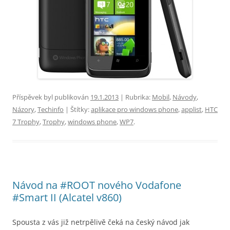
Příspěvek byl publikován
19.1.2013
| Rubrika:
Mobil
,
Návody
,
Názory
,
Techinfo
| Štítky:
aplikace pro windows phone
,
applist
,
HTC
7 Trophy
,
Trophy
,
windows phone
,
WP7
.
Návod na #ROOT nového Vodafone
#Smart II (Alcatel v860)
Spousta z vás již netrpělivě čeká na český návod jak