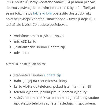
ROOTnout svůj nový Vodafone Smart II. A já mám pro Vás
dobrou zprávu: jde to a vím jak na to :) Díky mé přítelkyni
se mi totiž i letos
tak jako loni
poštěstilo dostat do ruky
nový nejlevnější Vodafoní smartphone – tímto ji dějkuji. A
teď už ale k věci. Co budete potřebovat:
Vodafone Smart II (Alcatel v860)
microSD kartu
„aktualizační“ soubor update.zip
odvahu :)
A teď už postup jak na to:
stáhněte si soubor
update.zip
nahrajte jej na root microSD karty
kartu vložte do telefonu, pokud jste ji tam neměli
telefon vypněte, pokud jste jej neměli vypnutý
s vloženou microSD kartou na které je nahraný soubor
update.zip telefon zapněte následujícím způsobem: