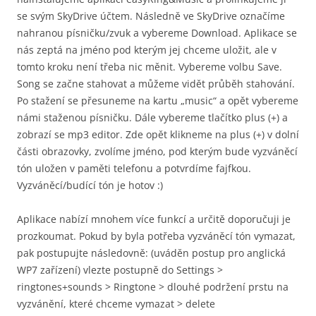
se svým SkyDrive účtem. Následně ve SkyDrive označíme
nahranou písničku/zvuk a vybereme Download. Aplikace se
nás zeptá na jméno pod kterým jej chceme uložit, ale v
tomto kroku není třeba nic měnit. Vybereme volbu Save.
Song se začne stahovat a můžeme vidět průběh stahování.
Po stažení se přesuneme na kartu „music“ a opět vybereme
námi staženou písničku. Dále vybereme tlačítko plus (+) a
zobrazí se mp3 editor. Zde opět klikneme na plus (+) v dolní
části obrazovky, zvolíme jméno, pod kterým bude vyzváněcí
tón uložen v paměti telefonu a potvrdíme fajfkou.
Vyzváněcí/budící tón je hotov :)
Aplikace nabízí mnohem více funkcí a určitě doporučuji je
prozkoumat. Pokud by byla potřeba vyzváněcí tón vymazat,
pak postupujte následovně: (uváděn postup pro anglická
WP7 zařízení) vlezte postupně do Settings >
ringtones+sounds > Ringtone > dlouhé podržení prstu na
vyzvánění, které chceme vymazat > delete