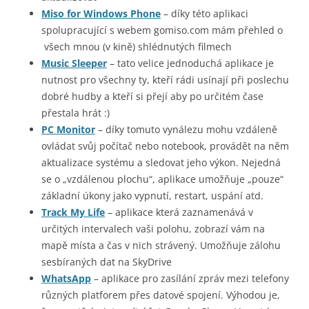
Miso for Windows Phone
– díky této aplikaci
spolupracující s webem gomiso.com mám přehled o
všech mnou (v kině) shlédnutých filmech
Music Sleeper
– tato velice jednoduchá aplikace je
nutnost pro všechny ty, kteří rádi usínají při poslechu
dobré hudby a kteří si přejí aby po určitém čase
přestala hrát :)
PC Monitor
– díky tomuto vynálezu mohu vzdáleně
ovládat svůj počítač nebo notebook, provádět na něm
aktualizace systému a sledovat jeho výkon. Nejedná
se o „vzdálenou plochu“, aplikace umožňuje „pouze“
základní úkony jako vypnutí, restart, uspání atd.
Track My Life
– aplikace která zaznamenává v
určitých intervalech vaši polohu, zobrazí vám na
mapě místa a čas v nich strávený. Umožňuje zálohu
sesbíraných dat na SkyDrive
WhatsApp
– aplikace pro zasílání zpráv mezi telefony
různých platforem přes datové spojení. Výhodou je,