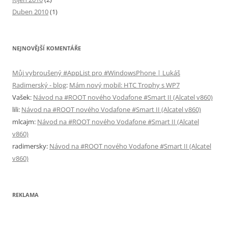
Duben 2010
(1)
NEJNOVĚJŠÍ KOMENTÁŘE
Můj vybroušený #AppList pro #WindowsPhone | Lukáš
Radimerský - blog
:
Mám nový mobil: HTC Trophy s WP7
Vašek
:
Návod na #ROOT nového Vodafone #Smart II (Alcatel v860)
lili
:
Návod na #ROOT nového Vodafone #Smart II (Alcatel v860)
mlcajm
:
Návod na #ROOT nového Vodafone #Smart II (Alcatel
v860)
radimersky
:
Návod na #ROOT nového Vodafone #Smart II (Alcatel
v860)
REKLAMA