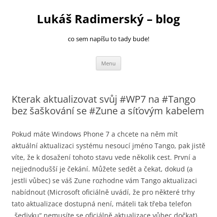
Přejít
k
Lukáš Radimerský – blog
obsahu
webu
co sem napíšu to tady bude!
Menu
Kterak aktualizovat svůj #WP7 na #Tango
bez šaškování se #Zune a síťovým kabelem
Pokud máte Windows Phone 7 a chcete na něm mít
aktuální aktualizaci systému nesoucí jméno Tango, pak jistě
víte, že k dosažení tohoto stavu vede několik cest. První a
nejjednodušší je čekání. Můžete sedět a čekat, dokud (a
jestli vůbec) se váš Zune rozhodne vám Tango aktualizaci
nabídnout (Microsoft oficiálně uvádí, že pro některé trhy
tato aktualizace dostupná není, máteli tak třeba telefon
„šedivku“ nemusíte se oficiálně aktualizace vůbec dočkat).