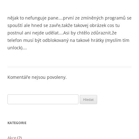
nějak to nefunguje pane….první ze zmíněných programů se
spouští ale hned se zavře,takže takovej obrázek cos tu
postnul ani nejde udělat….Asi by chtělo zdůraznit,že
telefon musí být odblokovaný na takové hrátky (myslím tím
unlock)….
Komentáře nejsou povoleny.
Vyhledávání
KATEGORIE
Akce
(2)