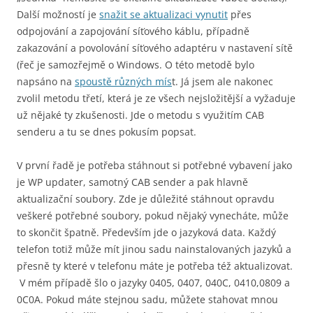
Další možností je
snažit se aktualizaci vynutit
přes
odpojování a zapojování síťového káblu, případně
zakazování a povolování síťového adaptéru v nastavení sítě
(řeč je samozřejmě o Windows. O této metodě bylo
napsáno na
spoustě různých mís
t. Já jsem ale nakonec
zvolil metodu třetí, která je ze všech nejsložitější a vyžaduje
už nějaké ty zkušenosti. Jde o metodu s využitím CAB
senderu a tu se dnes pokusím popsat.
V první řadě je potřeba stáhnout si potřebné vybavení jako
je WP updater, samotný CAB sender a pak hlavně
aktualizační soubory. Zde je důležité stáhnout opravdu
veškeré potřebné soubory, pokud nějaký vynecháte, může
to skončit špatně. Především jde o jazyková data. Každý
telefon totiž může mít jinou sadu nainstalovaných jazyků a
přesně ty které v telefonu máte je potřeba též aktualizovat.
V mém případě šlo o jazyky 0405, 0407, 040C, 0410,0809 a
0C0A. Pokud máte stejnou sadu, můžete stahovat mnou