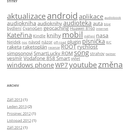
ŠTÍTKY
android
aktualizace
aplikace
audiobook
audioteka
audiokniha
audioknihy
auta
blog
geocaching
bydlení
CyanoGen
Huawei 8160
internet
mobil
Kateřina
knihy
nasa
Kindle
měření
písnička
plugin
Nejdek
návod
názor
noc
off-road
R/C
ROOT
rychlost
raketa
raketoplán
recenze
song
simpsonovi
SmartLucky ROM
strahov
twitter
vesmír
Vodafone 858 Smart
výlet
změna
youtube
windows phone
WP7
ARCHIV
Září 2013
(1)
Leden 2013
(2)
Prosinec 2012
(1)
Listopad 2012
(1)
Září 2012
(1)