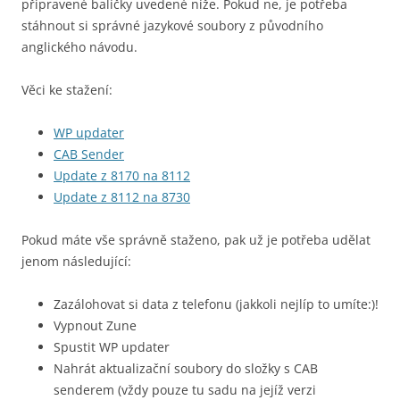
připravené balíčky uvedené níže. Pokud ne, je potřeba
stáhnout si správné jazykové soubory z původního
anglického návodu.
Věci ke stažení:
WP updater
CAB Sender
Update z 8170 na 8112
Update z 8112 na 8730
Pokud máte vše správně staženo, pak už je potřeba udělat
jenom následující:
Zazálohovat si data z telefonu (jakkoli nejlíp to umíte:)!
Vypnout Zune
Spustit WP updater
Nahrát aktualizační soubory do složky s CAB
senderem (vždy pouze tu sadu na jejíž verzi