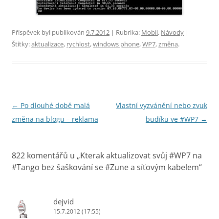
Příspěvek byl publikován
9.7.2012
| Rubrika:
Mobil
,
Návody
|
Štítky:
aktualizace
,
rychlost
,
windows phone
,
WP7
,
změna
.
Navigace
←
Po dlouhé době malá
Vlastní vyzvánění nebo zvuk
pro
změna na blogu – reklama
budíku ve #WP7
→
příspěvky
822 komentářů u „
Kterak aktualizovat svůj #WP7 na
#Tango bez šaškování se #Zune a síťovým kabelem
“
dejvid
15.7.2012 (17:55)