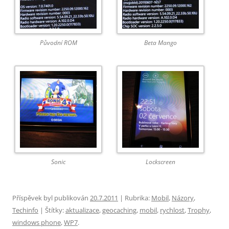
Původní ROM
Beta Mango
Sonic
Lockscreen
Příspěvek byl publikován
20.7.2011
| Rubrika:
Mobil
,
Názory
,
Techinfo
| Štítky:
aktualizace
,
geocaching
,
mobil
,
rychlost
,
Trophy
,
windows phone
,
WP7
.