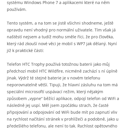
systému Windows Phone 7 a aplikacemi které na něm
používám.
Tento systém, a na tom se jistě všichni shodneme, ještě
opravdu není vhodný pro normální uživatele. Tím však já
naštěstí nejsem a tudíž mohu směle říci, že pro člověka,
který rád zkouší nové věci je mobil s WP7 jak dělaný. Nyní
již k praktické části:
Telefon HTC Trophy používá totožnou baterii jako můj
předchozí mobil HTC Wildfire, nicméně zachází s ní úplně
jinak. Výdrž té stejné baterie je v novém telefonu
neporovnatelně větší. Tipuji, že hlavní zásluhu na tom má
speciální microsoftí uspávací režim, který nějakým
způsobem „vypne“ běžící aplikace, odpojí telefon od WiFi a
následně jej uspí. Měl jsem zpočátku strach, že časté
připojování a odpojování od WiFi bude mít po zapnutí vliv
na rychlost načítání stránek v prohlížeči a podobně, jako u
předešlého telefonu, ale není to tak. Rychlost opětovného