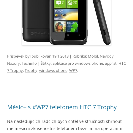
Příspěvek byl publikován
19.1.2013
| Rubrika:
Mobil
,
Návody
,
Názory
,
Techinfo
| Štítky:
aplikace pro windows phone
,
applist
,
HTC
7 Trophy
,
Trophy
,
windows phone
,
WP7
.
Měsíc+ s #WP7 telefonem HTC 7 Trophy
Na následujících řádcích bych chtěl ve stručnosti shrnout
mé měsíční zkušenosti s telefonem běžícím na operačním