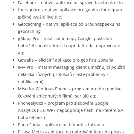
Facebook – nativní aplikace na správu facebook účtu
foursquare – nativní aplikace pro geohru foursquare
(pěkné využití live tile)
Geocaching – nativní aplikace od Groundspeeku na
geocaching
gMaps Pro – neoficiální mapy Google, postrádá
bohužel spoustu funkcí např. latitude, dopravu atd.
atp.
Gowalla – oficiální aplikace pro geo hru Gowalla
IM+ Pro – instant messaging klient umožňující použití
několika různých protokolů (časté problémy s
notifikacemi)
Miso for Windows Phone – program pro hru gomiso,
čekování shlédnutých filmů, seriálů atp.
Phonealytics – program pro sledování Google
Analytics (IE u WP7 nepodporuje flash, na kterém GA
bohužel běží)
PhotoFunia – aplikace na blbnutí s fotkama
Picasa Metro – aplikace na nahrávání fotek na picasa