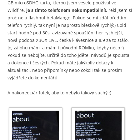
GB microSDHC karta, kterou jsem vesele používal ve
Wildfire,
je s tímto telefonem nekompatibilní
), řekl jsem si
proč ne a flashnul betaMango. Pokud se mi zdál předtím
telefon rychlý, tak nyní je naprosto bleskově rychlý:) Cold
start hodně pod 30s, avizované spouštění her rychlejší,
nová podoba XBOX LIVE, česká klávesnice a IE9 za to stálo.
Jo, zálohu mám, a mám i původní ROMku, kdyby něco :)
Pokud se nebojíte, určitě do toho jděte, návodů je spousta
a dokonce i českých. Pokud máte jakýkoliv dotazy k
aktualizaci, nebo připomínky nebo cokoli tak se prosím
vyjádřete do komentářů.
A nakonec pár fotek, aby to nebylo takový suchý :)