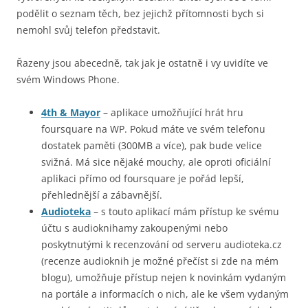
podělit o seznam těch, bez jejichž přítomnosti bych si
nemohl svůj telefon představit.
Řazeny jsou abecedně, tak jak je ostatně i vy uvidíte ve
svém Windows Phone.
4th & Mayor
– aplikace umožňující hrát hru
foursquare na WP. Pokud máte ve svém telefonu
dostatek paměti (300MB a více), pak bude velice
svižná. Má sice nějaké mouchy, ale oproti oficiální
aplikaci přímo od foursquare je pořád lepší,
přehlednější a zábavnější.
Audioteka
– s touto aplikací mám přístup ke svému
účtu s audioknihamy zakoupenými nebo
poskytnutými k recenzování od serveru audioteka.cz
(recenze audioknih je možné přečíst si zde na mém
blogu), umožňuje přístup nejen k novinkám vydaným
na portále a informacích o nich, ale ke všem vydaným