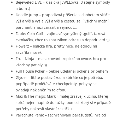
Bejeweled LIVE – klasická JEWELovka, 3 stejné symboly
a bum :)
Doodle Jump – prapodivná příšerka s chobotem skáče
výš a výš a výš a výš a výš a cestou se jí všichni možní
parchanti snaží zarazit a sejmout…
Fable: Coin Golf – zajímavě vymyšlený „golf“, taková
cvrnkačka, chce to znát zákon odrazu a dopadu atd :))
Flowerz – logická hra, pretty nice, nejednou mi
zavařila mozek
Fruit Ninja – masakrování tropického ovoce, hra pro
všechny patlaly :))
Full House Poker – pěkně udělanej poker s příběhem
Glyder – lítáte postavičkou a sbíráte co je potřeba,
popřípadě prolétáváte checkpointy, pohyby se
ovládají nakláněním telefonu
Max & The magic Mark – malej zrzavej klučina, kterej
sbírá nejen náplně do tužky, pomocí který si v případě
potřeby nakreslí vlastní cestičku
Parachute Panic – zachraňování parašutistů, hra od