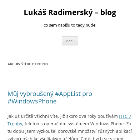
Přejít
k
Lukáš Radimerský – blog
obsahu
webu
co sem napíšu to tady bude!
Menu
ARCHIV ŠTÍTKU:
TROPHY
Můj vybroušený #AppList pro
#WindowsPhone
Jak už určitě všichni víte, již skoro dva roky používám
HTC 7
Trophy
, telefon s operačním systémem Windows Phone. Za
tu dobu jsem vyzkoušel obrovské množství různých aplikací
vytvořených ke všelijakým účelům. Chtěl bych se s vámi