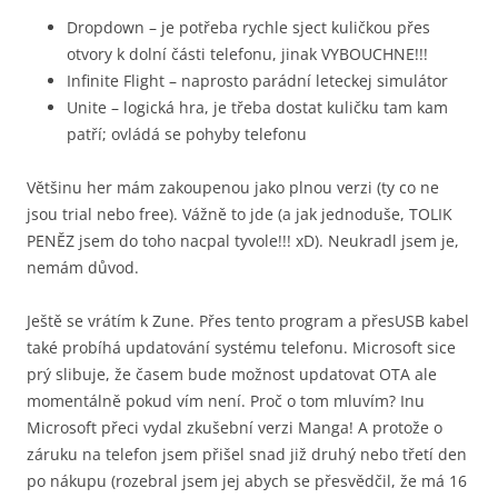
Dropdown – je potřeba rychle sject kuličkou přes
otvory k dolní části telefonu, jinak VYBOUCHNE!!!
Infinite Flight – naprosto parádní leteckej simulátor
Unite – logická hra, je třeba dostat kuličku tam kam
patří; ovládá se pohyby telefonu
Většinu her mám zakoupenou jako plnou verzi (ty co ne
jsou trial nebo free). Vážně to jde (a jak jednoduše, TOLIK
PENĚZ jsem do toho nacpal tyvole!!! xD). Neukradl jsem je,
nemám důvod.
Ještě se vrátím k Zune. Přes tento program a přesUSB kabel
také probíhá updatování systému telefonu. Microsoft sice
prý slibuje, že časem bude možnost updatovat OTA ale
momentálně pokud vím není. Proč o tom mluvím? Inu
Microsoft přeci vydal zkušební verzi Manga! A protože o
záruku na telefon jsem přišel snad již druhý nebo třetí den
po nákupu (rozebral jsem jej abych se přesvědčil, že má 16