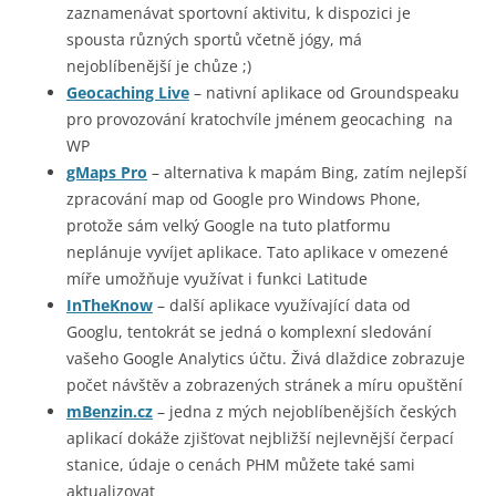
zaznamenávat sportovní aktivitu, k dispozici je
spousta různých sportů včetně jógy, má
nejoblíbenější je chůze ;)
Geocaching Live
– nativní aplikace od Groundspeaku
pro provozování kratochvíle jménem geocaching na
WP
gMaps Pro
– alternativa k mapám Bing, zatím nejlepší
zpracování map od Google pro Windows Phone,
protože sám velký Google na tuto platformu
neplánuje vyvíjet aplikace. Tato aplikace v omezené
míře umožňuje využívat i funkci Latitude
InTheKnow
– další aplikace využívající data od
Googlu, tentokrát se jedná o komplexní sledování
vašeho Google Analytics účtu. Živá dlaždice zobrazuje
počet návštěv a zobrazených stránek a míru opuštění
mBenzin.cz
– jedna z mých nejoblíbenějších českých
aplikací dokáže zjišťovat nejbližší nejlevnější čerpací
stanice, údaje o cenách PHM můžete také sami
aktualizovat