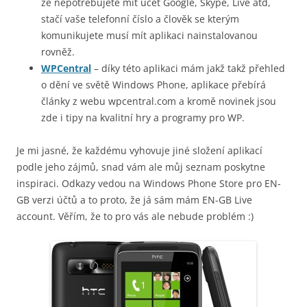
že nepotřebujete mít účet Google, Skype, Live atd,
stačí vaše telefonní číslo a člověk se kterým
komunikujete musí mít aplikaci nainstalovanou
rovněž.
WPCentral
– díky této aplikaci mám jakž takž přehled
o dění ve světě Windows Phone, aplikace přebírá
články z webu wpcentral.com a kromě novinek jsou
zde i tipy na kvalitní hry a programy pro WP.
Je mi jasné, že každému vyhovuje jiné složení aplikací
podle jeho zájmů, snad vám ale můj seznam poskytne
inspiraci. Odkazy vedou na Windows Phone Store pro EN-
GB verzi účtů a to proto, že já sám mám EN-GB Live
account. Věřím, že to pro vás ale nebude problém :)