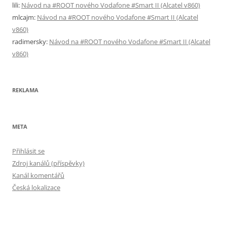
lili
:
Návod na #ROOT nového Vodafone #Smart II (Alcatel v860)
mlcajm
:
Návod na #ROOT nového Vodafone #Smart II (Alcatel
v860)
radimersky
:
Návod na #ROOT nového Vodafone #Smart II (Alcatel
v860)
REKLAMA
META
Přihlásit se
Zdroj kanálů (příspěvky)
Kanál komentářů
Česká lokalizace