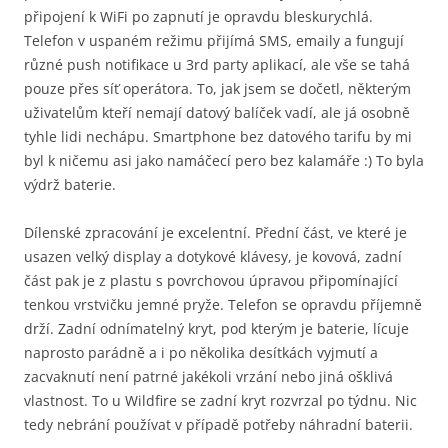
připojení k WiFi po zapnutí je opravdu bleskurychlá.
Telefon v uspaném režimu přijímá SMS, emaily a fungují
různé push notifikace u 3rd party aplikací, ale vše se tahá
pouze přes síť operátora. To, jak jsem se dočetl, některým
uživatelům kteří nemají datový balíček vadí, ale já osobně
tyhle lidi nechápu. Smartphone bez datového tarifu by mi
byl k ničemu asi jako namáčecí pero bez kalamáře :) To byla
výdrž baterie.
Dílenské zpracování je excelentní. Přední část, ve které je
usazen velký display a dotykové klávesy, je kovová, zadní
část pak je z plastu s povrchovou úpravou připomínající
tenkou vrstvičku jemné pryže. Telefon se opravdu příjemně
drží. Zadní odnímatelný kryt, pod kterým je baterie, lícuje
naprosto parádně a i po několika desítkách vyjmutí a
zacvaknutí není patrné jakékoli vrzání nebo jiná ošklivá
vlastnost. To u Wildfire se zadní kryt rozvrzal po týdnu. Nic
tedy nebrání používat v případě potřeby náhradní baterii.