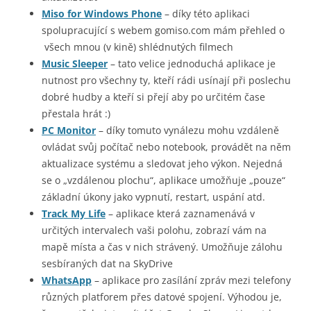
Miso for Windows Phone
– díky této aplikaci
spolupracující s webem gomiso.com mám přehled o
všech mnou (v kině) shlédnutých filmech
Music Sleeper
– tato velice jednoduchá aplikace je
nutnost pro všechny ty, kteří rádi usínají při poslechu
dobré hudby a kteří si přejí aby po určitém čase
přestala hrát :)
PC Monitor
– díky tomuto vynálezu mohu vzdáleně
ovládat svůj počítač nebo notebook, provádět na něm
aktualizace systému a sledovat jeho výkon. Nejedná
se o „vzdálenou plochu“, aplikace umožňuje „pouze“
základní úkony jako vypnutí, restart, uspání atd.
Track My Life
– aplikace která zaznamenává v
určitých intervalech vaši polohu, zobrazí vám na
mapě místa a čas v nich strávený. Umožňuje zálohu
sesbíraných dat na SkyDrive
WhatsApp
– aplikace pro zasílání zpráv mezi telefony
různých platforem přes datové spojení. Výhodou je,