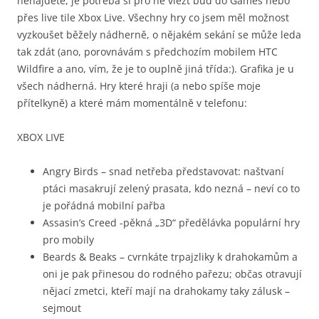
nenajdete, je potřeba si pro ně vlézt buď do Games nebo
přes live tile Xbox Live. Všechny hry co jsem měl možnost
vyzkoušet běžely nádherně, o nějakém sekání se může leda
tak zdát (ano, porovnávám s předchozím mobilem HTC
Wildfire a ano, vím, že je to ouplně jiná třída:). Grafika je u
všech nádherná. Hry které hraji (a nebo spíše moje
přítelkyně) a které mám momentálně v telefonu:
XBOX LIVE
Angry Birds – snad netřeba představovat: naštvaní
ptáci masakrují zelený prasata, kdo nezná – neví co to
je pořádná mobilní pařba
Assasin’s Creed -pěkná „3D“ předělávka populární hry
pro mobily
Beards & Beaks – cvrnkáte trpajzliky k drahokamům a
oni je pak přinesou do rodného pařezu; občas otravují
nějací zmetci, kteří mají na drahokamy taky zálusk –
sejmout