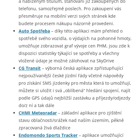
a nabízeným titulům, stahování již zakoupených do
telefonu, samozřejmě poslech. Pro zakoupení vás
přesměruje na mobilní verzi svých stránek kde
budete procesem nákupu názorně provedeni.
Auto Spotřeba
– díky této aplikaci mám přehled o
spotřebě svého vozidla, o výdajích na pohonné hmoty,
umožňuje zobrazovat graf vývoje cen PHM, jsou zde k
dispozici statistiky týkající se spotřeby a všechny
vložené údaje je možné zálohovat na SkyDrive
CG Transit
– výborná česká aplikace zpřístupňující
nejpoužívanější české jízdní řády včetně nápovědy
pro získání SMS jízdenky pro města která to umožňují,
můžete si uložit i svá „oblíbená“ hledání spojení, najít
podle GPS údajů nejbližší zastávku a příjezdy/odjezdy
do/z ní a tak dále
CHMI Meteoradar
– základní aplikace pro zjištění
stavu oblačnosti/srážek nad naším územím, pěkně
zpracovaná živá dlaždice
Endomondo Sports Tracker
– aplikace umožňující