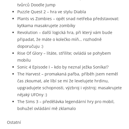
tvůrců Doodle Jump
Puzzle Quest 2 – hra ve stylu Diabla
Plants vs Zombies – opět snad netřeba představovat:
kytkama masakrujete zombíky
Revolution – další logická hra, při který vám bude
připadat, že máte o kolečko míň… rozhodně
doporučuju :)
Rise Of Glory – lítáte, střílíte; ovládá se pohybem
mobilu
Sonic 4 Episode I – kdo by neznal ježka Soníka!?
The Harvest – promakaná pařba, příběh jsem neměl
čas zkoumat, ale líbí se mi že levelujete hrdinu,
upgradujete schopnosti, výzbroj i výstroj; masakrujete
nějaký UFOny :)
The Sims 3 – předělávka legendární hry pro mobil,
bohužel ovládání mě zklamalo
Ostatní