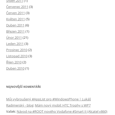
Srpen 2011
(1)
Červenec 2011
(3)
Červen 2011
(3)
Květen 2011
(5)
Duben 2011
(6)
Březen 2011
(1)
Únor 2011
(21)
Leden 2011
(3)
Prosinec 2010
(2)
Listopad 2010
(3)
Říjen 2010
(2)
Duben 2010
(1)
NEJNOVĚJŠÍ KOMENTÁŘE
Můj vybroušený #AppList pro #WindowsPhone | Lukáš
Radimerský - blog
:
Mám nový mobil: HTC Trophy s WP7
Vašek
:
Návod na #ROOT nového Vodafone #Smart II (Alcatel v860)