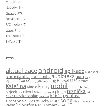
Mobil
(21)
Návody
(11)
Názory
(12)
Nezařazené
(2)
R/C modely
(7)
Songy
(10)
Techinfo
(44)
Zvířátka
(3)
ŠTÍTKY
android
aktualizace
aplikace
audiobook
audioteka
audiokniha
audioknihy
auta
blog
geocaching
bydlení
CyanoGen
Huawei 8160
internet
mobil
Kateřina
knihy
nasa
Kindle
měření
písnička
plugin
Nejdek
návod
názor
noc
off-road
R/C
ROOT
rychlost
raketa
raketoplán
recenze
song
simpsonovi
SmartLucky ROM
strahov
twitter
vesmír
Vodafone 858 Smart
výlet