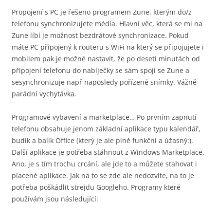
Propojení s PC je řešeno programem Zune, kterým do/z
telefonu synchronizujete média. Hlavní věc, která se mi na
Zune líbí je možnost bezdrátové synchronizace. Pokud
máte PC připojený k routeru s WiFi na který se připojujete i
mobilem pak je možné nastavit, že po deseti minutách od
připojení telefonu do nabíječky se sám spojí se Zune a
sesynchronizuje např naposledy pořízené snímky. Vážně
parádní vychytávka.
Programové vybavení a marketplace… Po prvním zapnutí
telefonu obsahuje jenom základní aplikace typu kalendář,
budík a balík Office (který je ale plně funkční a úžasný:).
Další aplikace je potřeba stáhnout z Windows Marketplace.
Ano, je s tím trochu crcání, ale jde to a můžete stahovat i
placené aplikace. Jak na to se zde ale nedozvíte, na to je
potřeba poškádlit strejdu Googleho. Programy které
používám jsou následující: