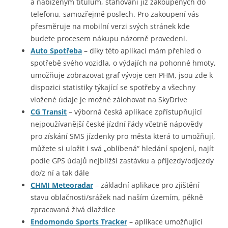
a nabízeným titulům, stahování již zakoupených do
telefonu, samozřejmě poslech. Pro zakoupení vás
přesměruje na mobilní verzi svých stránek kde
budete procesem nákupu názorně provedeni.
Auto Spotřeba
– díky této aplikaci mám přehled o
spotřebě svého vozidla, o výdajích na pohonné hmoty,
umožňuje zobrazovat graf vývoje cen PHM, jsou zde k
dispozici statistiky týkající se spotřeby a všechny
vložené údaje je možné zálohovat na SkyDrive
CG Transit
– výborná česká aplikace zpřístupňující
nejpoužívanější české jízdní řády včetně nápovědy
pro získání SMS jízdenky pro města která to umožňují,
můžete si uložit i svá „oblíbená“ hledání spojení, najít
podle GPS údajů nejbližší zastávku a příjezdy/odjezdy
do/z ní a tak dále
CHMI Meteoradar
– základní aplikace pro zjištění
stavu oblačnosti/srážek nad naším územím, pěkně
zpracovaná živá dlaždice
Endomondo Sports Tracker
– aplikace umožňující