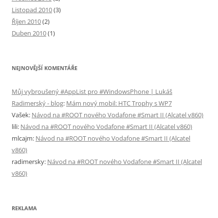
Listopad 2010
(3)
Říjen 2010
(2)
Duben 2010
(1)
NEJNOVĚJŠÍ KOMENTÁŘE
Můj vybroušený #AppList pro #WindowsPhone | Lukáš
Radimerský - blog
:
Mám nový mobil: HTC Trophy s WP7
Vašek
:
Návod na #ROOT nového Vodafone #Smart II (Alcatel v860)
lili
:
Návod na #ROOT nového Vodafone #Smart II (Alcatel v860)
mlcajm
:
Návod na #ROOT nového Vodafone #Smart II (Alcatel
v860)
radimersky
:
Návod na #ROOT nového Vodafone #Smart II (Alcatel
v860)
REKLAMA