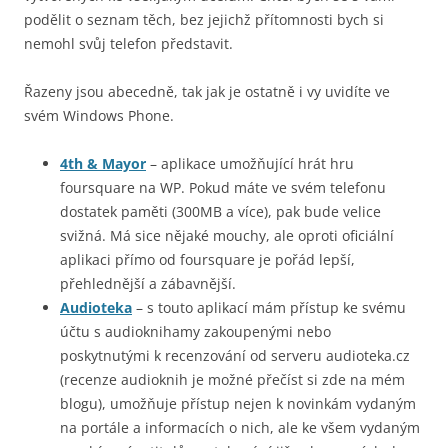
podělit o seznam těch, bez jejichž přítomnosti bych si
nemohl svůj telefon představit.
Řazeny jsou abecedně, tak jak je ostatně i vy uvidíte ve
svém Windows Phone.
4th & Mayor
– aplikace umožňující hrát hru
foursquare na WP. Pokud máte ve svém telefonu
dostatek paměti (300MB a více), pak bude velice
svižná. Má sice nějaké mouchy, ale oproti oficiální
aplikaci přímo od foursquare je pořád lepší,
přehlednější a zábavnější.
Audioteka
– s touto aplikací mám přístup ke svému
účtu s audioknihamy zakoupenými nebo
poskytnutými k recenzování od serveru audioteka.cz
(recenze audioknih je možné přečíst si zde na mém
blogu), umožňuje přístup nejen k novinkám vydaným
na portále a informacích o nich, ale ke všem vydaným