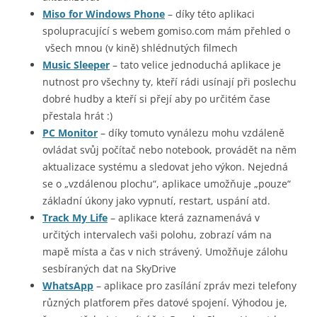
Miso for Windows Phone
– díky této aplikaci
spolupracující s webem gomiso.com mám přehled o
všech mnou (v kině) shlédnutých filmech
Music Sleeper
– tato velice jednoduchá aplikace je
nutnost pro všechny ty, kteří rádi usínají při poslechu
dobré hudby a kteří si přejí aby po určitém čase
přestala hrát :)
PC Monitor
– díky tomuto vynálezu mohu vzdáleně
ovládat svůj počítač nebo notebook, provádět na něm
aktualizace systému a sledovat jeho výkon. Nejedná
se o „vzdálenou plochu“, aplikace umožňuje „pouze“
základní úkony jako vypnutí, restart, uspání atd.
Track My Life
– aplikace která zaznamenává v
určitých intervalech vaši polohu, zobrazí vám na
mapě místa a čas v nich strávený. Umožňuje zálohu
sesbíraných dat na SkyDrive
WhatsApp
– aplikace pro zasílání zpráv mezi telefony
různých platforem přes datové spojení. Výhodou je,