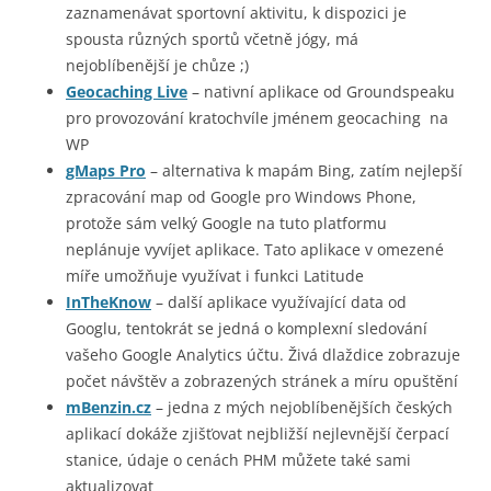
zaznamenávat sportovní aktivitu, k dispozici je
spousta různých sportů včetně jógy, má
nejoblíbenější je chůze ;)
Geocaching Live
– nativní aplikace od Groundspeaku
pro provozování kratochvíle jménem geocaching na
WP
gMaps Pro
– alternativa k mapám Bing, zatím nejlepší
zpracování map od Google pro Windows Phone,
protože sám velký Google na tuto platformu
neplánuje vyvíjet aplikace. Tato aplikace v omezené
míře umožňuje využívat i funkci Latitude
InTheKnow
– další aplikace využívající data od
Googlu, tentokrát se jedná o komplexní sledování
vašeho Google Analytics účtu. Živá dlaždice zobrazuje
počet návštěv a zobrazených stránek a míru opuštění
mBenzin.cz
– jedna z mých nejoblíbenějších českých
aplikací dokáže zjišťovat nejbližší nejlevnější čerpací
stanice, údaje o cenách PHM můžete také sami
aktualizovat