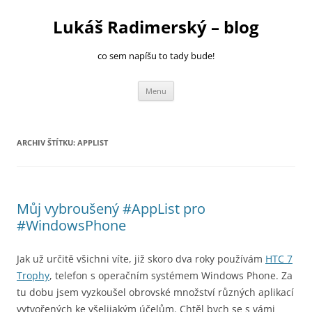
Přejít
k
Lukáš Radimerský – blog
obsahu
webu
co sem napíšu to tady bude!
Menu
ARCHIV ŠTÍTKU:
APPLIST
Můj vybroušený #AppList pro
#WindowsPhone
Jak už určitě všichni víte, již skoro dva roky používám
HTC 7
Trophy
, telefon s operačním systémem Windows Phone. Za
tu dobu jsem vyzkoušel obrovské množství různých aplikací
vytvořených ke všelijakým účelům. Chtěl bych se s vámi