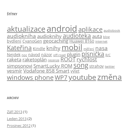
ŠTÍTKY
android
aktualizace
aplikace
audiobook
audioteka
audiokniha
audioknihy
auta
blog
geocaching
bydlení
CyanoGen
Huawei 8160
internet
mobil
Kateřina
knihy
nasa
Kindle
měření
písnička
plugin
Nejdek
návod
názor
noc
off-road
R/C
ROOT
rychlost
raketa
raketoplán
recenze
song
simpsonovi
SmartLucky ROM
strahov
twitter
vesmír
Vodafone 858 Smart
výlet
změna
youtube
windows phone
WP7
ARCHIV
Září 2013
(1)
Leden 2013
(2)
Prosinec 2012
(1)