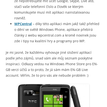
že nepotřebujete mít účet Google, Skype, Live atd,
stačí vaše telefonní číslo a člověk se kterým
komunikujete musí mít aplikaci nainstalovanou
rovněž.
WPCentral
– díky této aplikaci mám jakž takž přehled
o dění ve světě Windows Phone, aplikace přebírá
články z webu wpcentral.com a kromě novinek jsou
zde i tipy na kvalitní hry a programy pro WP.
Je mi jasné, že každému vyhovuje jiné složení aplikací
podle jeho zájmů, snad vám ale můj seznam poskytne
inspiraci. Odkazy vedou na Windows Phone Store pro EN-
GB verzi účtů a to proto, že já sám mám EN-GB Live
account. Věřím, že to pro vás ale nebude problém :)