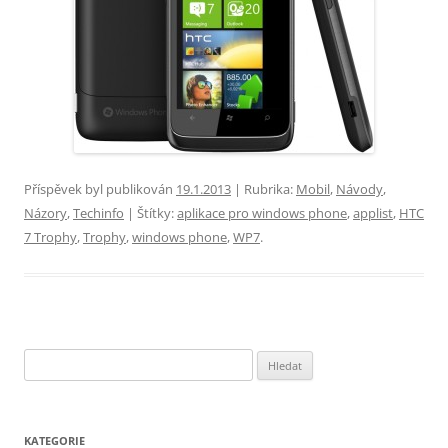
Příspěvek byl publikován
19.1.2013
| Rubrika:
Mobil
,
Návody
,
Názory
,
Techinfo
| Štítky:
aplikace pro windows phone
,
applist
,
HTC
7 Trophy
,
Trophy
,
windows phone
,
WP7
.
Vyhledávání
KATEGORIE