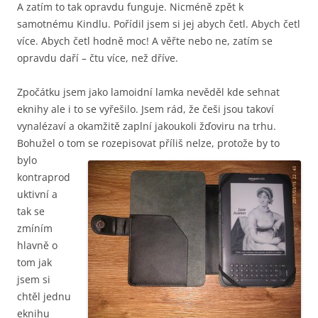
A zatím to tak opravdu funguje. Nicméně zpět k
samotnému Kindlu. Pořídil jsem si jej abych četl. Abych četl
více. Abych četl hodně moc! A věřte nebo ne, zatím se
opravdu daří – čtu více, než dříve.
Zpočátku jsem jako lamoidní lamka nevěděl kde sehnat
eknihy ale i to se vyřešilo. Jsem rád, že češi jsou takoví
vynalézaví a okamžitě zaplní jakoukoli žďoviru na trhu.
Bohužel o tom se rozepisov
at příliš nelze, protože by to
bylo
kontraprod
uktivní a
tak se
zmíním
hlavně o
tom jak
jsem si
chtěl jednu
eknihu