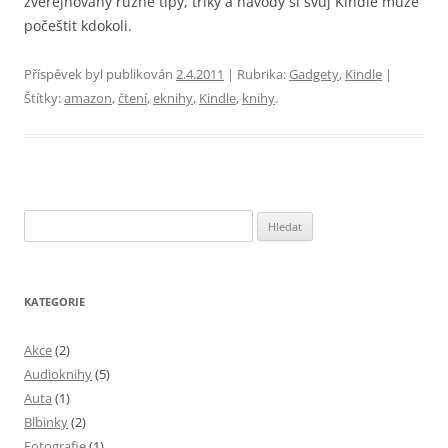
zveřejňovány různé tipy, triky a návody si svůj Kindle může
počeštit kdokoli.
Příspěvek byl publikován
2.4.2011
| Rubrika:
Gadgety
,
Kindle
|
Štítky:
amazon
,
čtení
,
eknihy
,
Kindle
,
knihy
.
Vyhledávání
KATEGORIE
Akce
(2)
Audioknihy
(5)
Auta
(1)
Blbinky
(2)
Fotografie
(1)