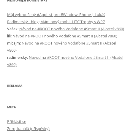
NEJNOVĚJŠÍ KOMENTÁŘE
Můj vybroušený #AppList pro #WindowsPhone | Lukáš
Radimerský - blog
:
Mám nový mobil: HTC Trophy s WP7
Vašek
:
Návod na #ROOT nového Vodafone #Smart II (Alcatel v860)
lili
:
Návod na #ROOT nového Vodafone #Smart II (Alcatel v860)
mlcajm
:
Návod na #ROOT nového Vodafone #Smart II (Alcatel
v860)
radimersky
:
Návod na #ROOT nového Vodafone #Smart II (Alcatel
v860)
REKLAMA
META
Přihlásit se
Zdroj kanálů (příspěvky)