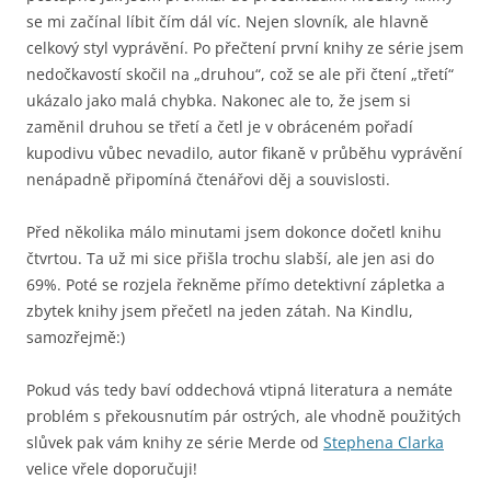
se mi začínal líbit čím dál víc. Nejen slovník, ale hlavně
celkový styl vyprávění. Po přečtení první knihy ze série jsem
nedočkavostí skočil na „druhou“, což se ale při čtení „třetí“
ukázalo jako malá chybka. Nakonec ale to, že jsem si
zaměnil druhou se třetí a četl je v obráceném pořadí
kupodivu vůbec nevadilo, autor fikaně v průběhu vyprávění
nenápadně připomíná čtenářovi děj a souvislosti.
Před několika málo minutami jsem dokonce dočetl knihu
čtvrtou. Ta už mi sice přišla trochu slabší, ale jen asi do
69%. Poté se rozjela řekněme přímo detektivní zápletka a
zbytek knihy jsem přečetl na jeden zátah. Na Kindlu,
samozřejmě:)
Pokud vás tedy baví oddechová vtipná literatura a nemáte
problém s překousnutím pár ostrých, ale vhodně použitých
slůvek pak vám knihy ze série Merde od
Stephena Clarka
velice vřele doporučuji!