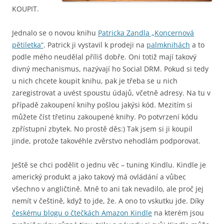
KOUPIT.
Jednalo se o novou knihu
Patricka Zandla „Koncernová
pětiletka“
. Patrick ji vystavil k prodeji na
palmknihách
a to
podle mého neudělal příliš dobře. Oni totiž mají takový
divný mechanismus, nazývají ho Social DRM. Pokud si tedy
u nich chcete koupit knihu, pak je třeba se u nich
zaregistrovat a uvést spoustu údajů, včetně adresy. Na tu v
případě zakoupení knihy pošlou jakýsi kód. Mezitím si
můžete číst třetinu zakoupené knihy. Po potvrzení kódu
zpřístupní zbytek. No prostě děs:) Tak jsem si ji koupil
jinde, protože takovéhle zvěrstvo nehodlám podporovat.
Ještě se chci podělit o jednu věc – tuning Kindlu. Kindle je
americký produkt a jako takový má ovládání a vůbec
všechno v angličtině. Mně to ani tak nevadilo, ale proč jej
nemít v češtině, když to jde, že. A ono to vskutku jde. Díky
českému blogu o čtečkách Amazon Kindle
na kterém jsou