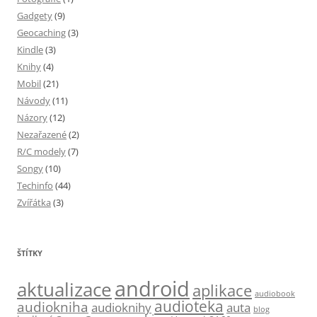
Gadgety
(9)
Geocaching
(3)
Kindle
(3)
Knihy
(4)
Mobil
(21)
Návody
(11)
Názory
(12)
Nezařazené
(2)
R/C modely
(7)
Songy
(10)
Techinfo
(44)
Zvířátka
(3)
ŠTÍTKY
android
aktualizace
aplikace
audiobook
audioteka
audiokniha
audioknihy
auta
blog