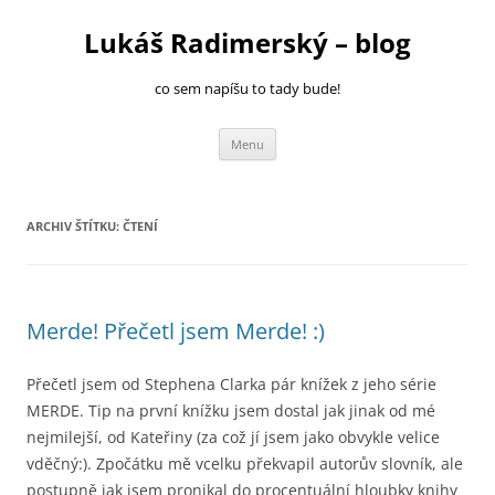
Přejít
k
Lukáš Radimerský – blog
obsahu
webu
co sem napíšu to tady bude!
Menu
ARCHIV ŠTÍTKU:
ČTENÍ
Merde! Přečetl jsem Merde! :)
Přečetl jsem od Stephena Clarka pár knížek z jeho série
MERDE. Tip na první knížku jsem dostal jak jinak od mé
nejmilejší, od Kateřiny (za což jí jsem jako obvykle velice
vděčný:). Zpočátku mě vcelku překvapil autorův slovník, ale
postupně jak jsem pronikal do procentuální hloubky knihy