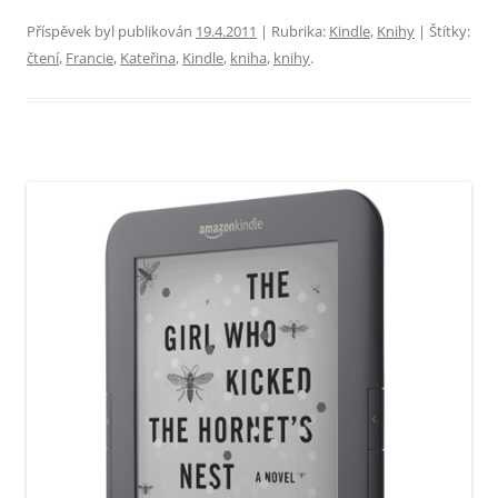
Příspěvek byl publikován
19.4.2011
| Rubrika:
Kindle
,
Knihy
| Štítky:
čtení
,
Francie
,
Kateřina
,
Kindle
,
kniha
,
knihy
.