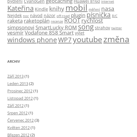
geocaching
bydlení
CyanoGen
Huawei 8160
internet
mobil
Kateřina
knihy
nasa
Kindle
měření
písnička
plugin
Nejdek
návod
názor
noc
off-road
R/C
ROOT
rychlost
raketa
raketoplán
recenze
song
simpsonovi
SmartLucky ROM
strahov
twitter
vesmír
Vodafone 858 Smart
výlet
změna
youtube
windows phone
WP7
ARCHIV
Září 2013
(1)
Leden 2013
(2)
Prosinec 2012
(1)
Listopad 2012
(1)
Září 2012
(1)
Srpen 2012
(1)
Červenec 2012
(3)
Květen 2012
(1)
Březen 2012
(2)