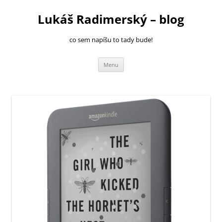
Přejít
k
Lukáš Radimerský – blog
obsahu
webu
co sem napíšu to tady bude!
Menu