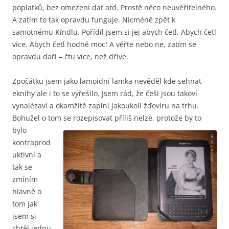
poplatků, bez omezení dat atd. Prostě něco neuvěřitelného.
A zatím to tak opravdu funguje. Nicméně zpět k
samotnému Kindlu. Pořídil jsem si jej abych četl. Abych četl
více. Abych četl hodně moc! A věřte nebo ne, zatím se
opravdu daří – čtu více, než dříve.
Zpočátku jsem jako lamoidní lamka nevěděl kde sehnat
eknihy ale i to se vyřešilo. Jsem rád, že češi jsou takoví
vynalézaví a okamžitě zaplní jakoukoli žďoviru na trhu.
Bohužel o tom se rozepisov
at příliš nelze, protože by to
bylo
kontraprod
uktivní a
tak se
zmíním
hlavně o
tom jak
jsem si
chtěl jednu