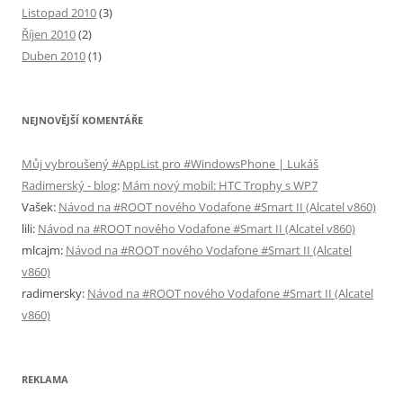
Listopad 2010
(3)
Říjen 2010
(2)
Duben 2010
(1)
NEJNOVĚJŠÍ KOMENTÁŘE
Můj vybroušený #AppList pro #WindowsPhone | Lukáš
Radimerský - blog
:
Mám nový mobil: HTC Trophy s WP7
Vašek
:
Návod na #ROOT nového Vodafone #Smart II (Alcatel v860)
lili
:
Návod na #ROOT nového Vodafone #Smart II (Alcatel v860)
mlcajm
:
Návod na #ROOT nového Vodafone #Smart II (Alcatel
v860)
radimersky
:
Návod na #ROOT nového Vodafone #Smart II (Alcatel
v860)
REKLAMA