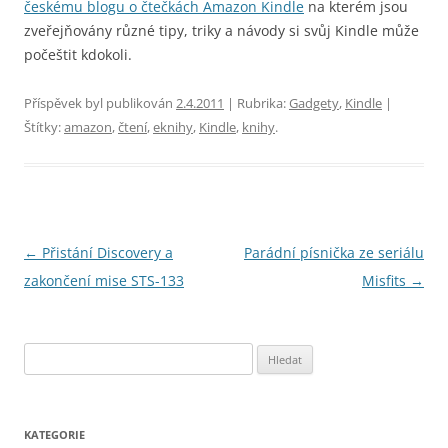
českému blogu o čtečkách Amazon Kindle
na kterém jsou
zveřejňovány různé tipy, triky a návody si svůj Kindle může
počeštit kdokoli.
Příspěvek byl publikován
2.4.2011
| Rubrika:
Gadgety
,
Kindle
|
Štítky:
amazon
,
čtení
,
eknihy
,
Kindle
,
knihy
.
Navigace
←
Přistání Discovery a
Parádní písnička ze seriálu
pro
zakončení mise STS-133
Misfits
→
příspěvky
Vyhledávání
KATEGORIE