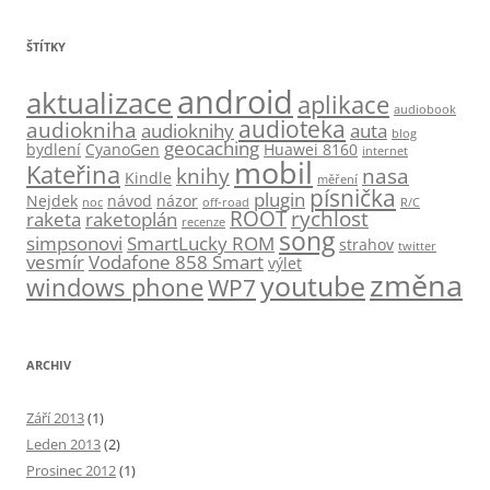
ŠTÍTKY
android
aktualizace
aplikace
audiobook
audioteka
audiokniha
audioknihy
auta
blog
geocaching
bydlení
CyanoGen
Huawei 8160
internet
mobil
Kateřina
knihy
nasa
Kindle
měření
písnička
plugin
Nejdek
návod
názor
noc
off-road
R/C
ROOT
rychlost
raketa
raketoplán
recenze
song
simpsonovi
SmartLucky ROM
strahov
twitter
vesmír
Vodafone 858 Smart
výlet
změna
youtube
windows phone
WP7
ARCHIV
Září 2013
(1)
Leden 2013
(2)
Prosinec 2012
(1)