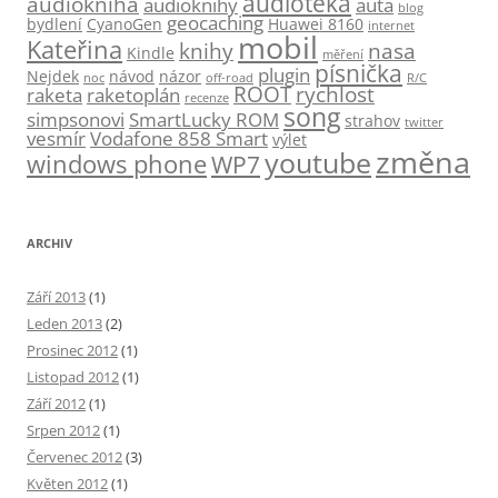
audioteka
audiokniha
audioknihy
auta
blog
geocaching
bydlení
CyanoGen
Huawei 8160
internet
mobil
Kateřina
knihy
nasa
Kindle
měření
písnička
plugin
Nejdek
návod
názor
noc
off-road
R/C
ROOT
rychlost
raketa
raketoplán
recenze
song
simpsonovi
SmartLucky ROM
strahov
twitter
vesmír
Vodafone 858 Smart
výlet
změna
youtube
windows phone
WP7
ARCHIV
Září 2013
(1)
Leden 2013
(2)
Prosinec 2012
(1)
Listopad 2012
(1)
Září 2012
(1)
Srpen 2012
(1)
Červenec 2012
(3)
Květen 2012
(1)