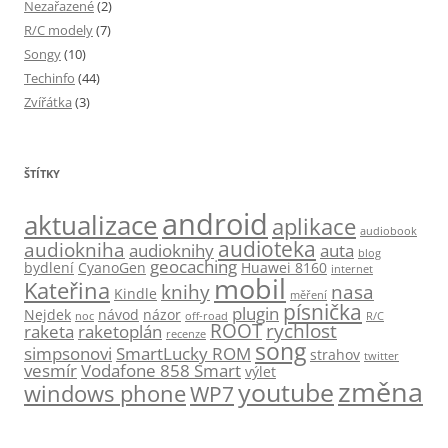
Nezařazené
(2)
R/C modely
(7)
Songy
(10)
Techinfo
(44)
Zvířátka
(3)
ŠTÍTKY
android
aktualizace
aplikace
audiobook
audioteka
audiokniha
audioknihy
auta
blog
geocaching
bydlení
CyanoGen
Huawei 8160
internet
mobil
Kateřina
knihy
nasa
Kindle
měření
písnička
plugin
Nejdek
návod
názor
noc
off-road
R/C
ROOT
rychlost
raketa
raketoplán
recenze
song
simpsonovi
SmartLucky ROM
strahov
twitter
vesmír
Vodafone 858 Smart
výlet
změna
youtube
windows phone
WP7