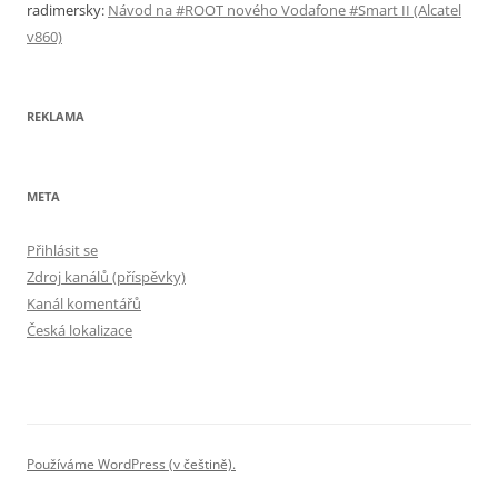
radimersky
:
Návod na #ROOT nového Vodafone #Smart II (Alcatel
v860)
REKLAMA
META
Přihlásit se
Zdroj kanálů (příspěvky)
Kanál komentářů
Česká lokalizace
Používáme WordPress (v češtině).