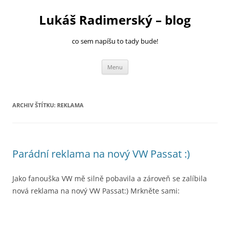
Přejít
k
Lukáš Radimerský – blog
obsahu
webu
co sem napíšu to tady bude!
Menu
ARCHIV ŠTÍTKU:
REKLAMA
Parádní reklama na nový VW Passat :)
Jako fanouška VW mě silně pobavila a zároveň se zalíbila
nová reklama na nový VW Passat:) Mrkněte sami: