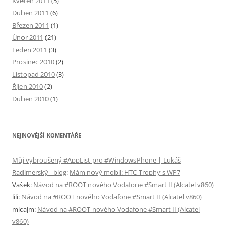
Květen 2011
(5)
Duben 2011
(6)
Březen 2011
(1)
Únor 2011
(21)
Leden 2011
(3)
Prosinec 2010
(2)
Listopad 2010
(3)
Říjen 2010
(2)
Duben 2010
(1)
NEJNOVĚJŠÍ KOMENTÁŘE
Můj vybroušený #AppList pro #WindowsPhone | Lukáš
Radimerský - blog
:
Mám nový mobil: HTC Trophy s WP7
Vašek
:
Návod na #ROOT nového Vodafone #Smart II (Alcatel v860)
lili
:
Návod na #ROOT nového Vodafone #Smart II (Alcatel v860)
mlcajm
:
Návod na #ROOT nového Vodafone #Smart II (Alcatel
v860)