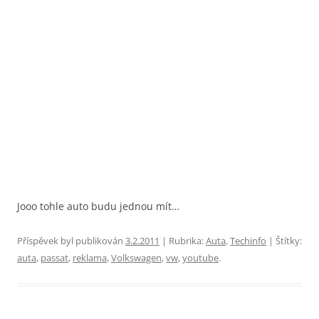
Jooo tohle auto budu jednou mít…
Příspěvek byl publikován
3.2.2011
| Rubrika:
Auta
,
Techinfo
| Štítky:
auta
,
passat
,
reklama
,
Volkswagen
,
vw
,
youtube
.