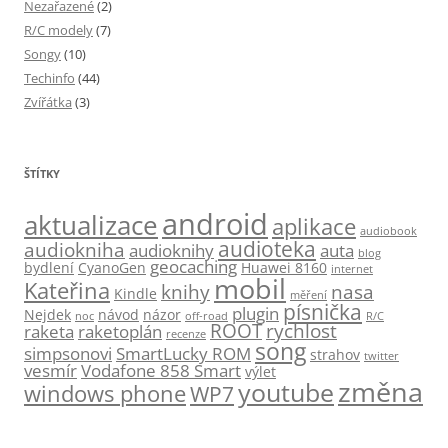
Nezařazené
(2)
R/C modely
(7)
Songy
(10)
Techinfo
(44)
Zvířátka
(3)
ŠTÍTKY
android
aktualizace
aplikace
audiobook
audioteka
audiokniha
audioknihy
auta
blog
geocaching
bydlení
CyanoGen
Huawei 8160
internet
mobil
Kateřina
knihy
nasa
Kindle
měření
písnička
plugin
Nejdek
návod
názor
noc
off-road
R/C
ROOT
rychlost
raketa
raketoplán
recenze
song
simpsonovi
SmartLucky ROM
strahov
twitter
vesmír
Vodafone 858 Smart
výlet
změna
youtube
windows phone
WP7