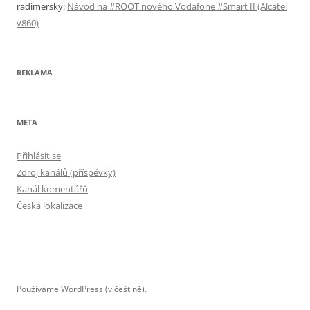
radimersky
:
Návod na #ROOT nového Vodafone #Smart II (Alcatel
v860)
REKLAMA
META
Přihlásit se
Zdroj kanálů (příspěvky)
Kanál komentářů
Česká lokalizace
Používáme WordPress (v češtině).