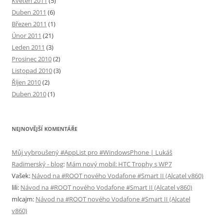
Květen 2011
(5)
Duben 2011
(6)
Březen 2011
(1)
Únor 2011
(21)
Leden 2011
(3)
Prosinec 2010
(2)
Listopad 2010
(3)
Říjen 2010
(2)
Duben 2010
(1)
NEJNOVĚJŠÍ KOMENTÁŘE
Můj vybroušený #AppList pro #WindowsPhone | Lukáš
Radimerský - blog
:
Mám nový mobil: HTC Trophy s WP7
Vašek
:
Návod na #ROOT nového Vodafone #Smart II (Alcatel v860)
lili
:
Návod na #ROOT nového Vodafone #Smart II (Alcatel v860)
mlcajm
:
Návod na #ROOT nového Vodafone #Smart II (Alcatel
v860)