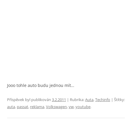
Jooo tohle auto budu jednou mít…
Příspěvek byl publikován
3.2.2011
| Rubrika:
Auta
,
Techinfo
| Štítky:
auta
,
passat
,
reklama
,
Volkswagen
,
vw
,
youtube
.