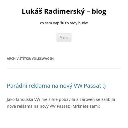
Přejít
k
Lukáš Radimerský – blog
obsahu
webu
co sem napíšu to tady bude!
Menu
ARCHIV ŠTÍTKU:
VOLKSWAGEN
Parádní reklama na nový VW Passat :)
Jako fanouška VW mě silně pobavila a zároveň se zalíbila
nová reklama na nový VW Passat:) Mrkněte sami: