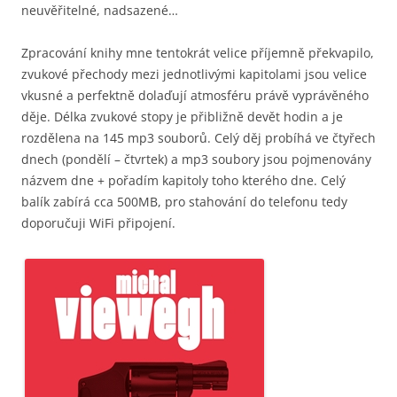
neuvěřitelné, nadsazené…
Zpracování knihy mne tentokrát velice příjemně překvapilo,
zvukové přechody mezi jednotlivými kapitolami jsou velice
vkusné a perfektně dolaďují atmosféru právě vyprávěného
děje. Délka zvukové stopy je přibližně devět hodin a je
rozdělena na 145 mp3 souborů. Celý děj probíhá ve čtyřech
dnech (pondělí – čtvrtek) a mp3 soubory jsou pojmenovány
názvem dne + pořadím kapitoly toho kterého dne. Celý
balík zabírá cca 500MB, pro stahování do telefonu tedy
doporučuji WiFi připojení.