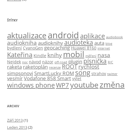
ŠTÍTKY
android
aktualizace
aplikace
audiobook
audioteka
audiokniha
audioknihy
auta
blog
geocaching
bydlení
CyanoGen
Huawei 8160
internet
mobil
Kateřina
knihy
nasa
Kindle
měření
písnička
plugin
Nejdek
návod
názor
noc
off-road
R/C
ROOT
rychlost
raketa
raketoplán
recenze
song
simpsonovi
SmartLucky ROM
strahov
twitter
vesmír
Vodafone 858 Smart
výlet
změna
youtube
windows phone
WP7
ARCHIV
Září 2013
(1)
Leden 2013
(2)