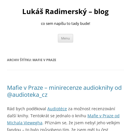
Přejít
k
Lukáš Radimerský – blog
obsahu
webu
co sem napíšu to tady bude!
Menu
ARCHIV ŠTÍTKU:
MAFIE V PRAZE
Mafie v Praze – minirecenze audioknihy od
@audioteka_cz
Rád bych poděkoval
Audiotéce
za možnost recenzování
další knihy. Tentokrát se jednalo o knihu
Mafie v Praze od
Michala Viewegha
. Přiznám se, že jsem nebyl jeho velkým
fandou – to bylo způsobeno tím, že jsem měl tu
čest