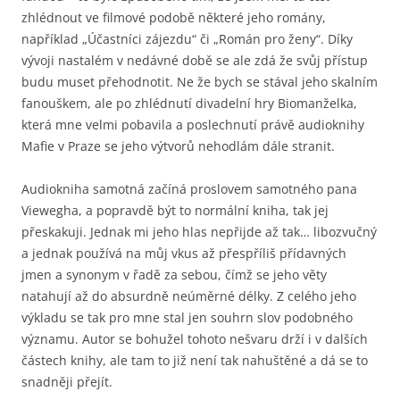
zhlédnout ve filmové podobě některé jeho romány,
například „Účastníci zájezdu“ či „Román pro ženy“. Díky
vývoji nastalém v nedávné době se ale zdá že svůj přístup
budu muset přehodnotit. Ne že bych se stával jeho skalním
fanouškem, ale po zhlédnutí divadelní hry Biomanželka,
která mne velmi pobavila a poslechnutí právě audioknihy
Mafie v Praze se jeho výtvorů nehodlám dále stranit.
Audiokniha samotná začíná proslovem samotného pana
Viewegha, a popravdě být to normální kniha, tak jej
přeskakuji. Jednak mi jeho hlas nepřijde až tak… libozvučný
a jednak používá na můj vkus až přespříliš přídavných
jmen a synonym v řadě za sebou, čímž se jeho věty
natahují až do absurdně neúměrné délky. Z celého jeho
výkladu se tak pro mne stal jen souhrn slov podobného
významu. Autor se bohužel tohoto nešvaru drží i v dalších
částech knihy, ale tam to již není tak nahuštěné a dá se to
snadněji přejít.