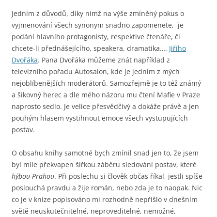
Jedním z důvodů, díky nimž na výše zmíněný pokus o
vyjmenování všech synonym snadno zapomenete, je
podání hlavního protagonisty, respektive čtenáře, či
chcete-li přednášejícího, speakera, dramatika….
Jiřího
Dvořáka
. Pana Dvořáka můžeme znát například z
televizního pořadu Autosalon, kde je jedním z mých
nejoblíbenějších moderátorů. Samozřejmě je to též známý
a šikovný herec a dle mého názoru mu čtení Mafie v Praze
naprosto sedlo. Je velice přesvědčivý a dokáže právě a jen
pouhým hlasem vystihnout emoce všech vystupujících
postav.
O obsahu knihy samotné bych zmínil snad jen to, že jsem
byl mile překvapen šířkou záběru sledování postav, které
hýbou Prahou
. Při poslechu si člověk občas říkal, jestli spíše
poslouchá pravdu a žije román, nebo zda je to naopak. Nic
co je v knize popisováno mi rozhodně nepřišlo v dnešním
světě neuskutečnitelné, neproveditelné, nemožné,