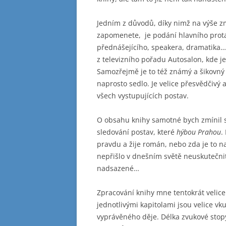
Jedním z důvodů, díky nimž na výše 
zapomenete, je podání hlavního protag
přednášejícího, speakera, dramatika
z televizního pořadu Autosalon, kde 
Samozřejmě je to též známý a šikovný
naprosto sedlo. Je velice přesvědčiv
všech vystupujících postav.
O obsahu knihy samotné bych zmínil s
sledování postav, které
hýbou Prahou
.
pravdu a žije román, nebo zda je to n
nepřišlo v dnešním světě neuskutečni
nadsazené…
Zpracování knihy mne tentokrát velic
jednotlivými kapitolami jsou velice v
vyprávěného děje. Délka zvukové stopy