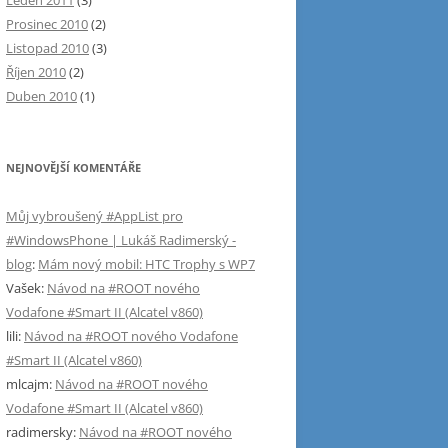
Leden 2011
(3)
Prosinec 2010
(2)
Listopad 2010
(3)
Říjen 2010
(2)
Duben 2010
(1)
NEJNOVĚJŠÍ KOMENTÁŘE
Můj vybroušený #AppList pro
#WindowsPhone | Lukáš Radimerský -
blog
:
Mám nový mobil: HTC Trophy s WP7
Vašek
:
Návod na #ROOT nového
Vodafone #Smart II (Alcatel v860)
lili
:
Návod na #ROOT nového Vodafone
#Smart II (Alcatel v860)
mlcajm
:
Návod na #ROOT nového
Vodafone #Smart II (Alcatel v860)
radimersky
:
Návod na #ROOT nového