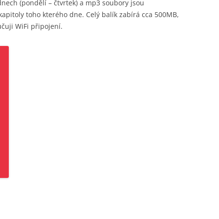
dnech (pondělí – čtvrtek) a mp3 soubory jsou
itoly toho kterého dne. Celý balík zabírá cca 500MB,
uji WiFi připojení.