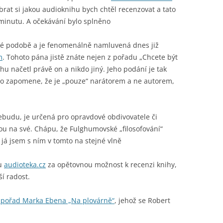
rat si jakou audioknihu bych chtěl recenzovat a tato
 minutu. A očekávání bylo splněno
né podobě a je fenomenálně namluvená dnes již
m
. Tohoto pána jistě znáte nejen z pořadu „Chcete být
u načetl právě on a nikdo jiný. Jeho podání je tak
oro zapomene, že je „pouze“ narátorem a ne autorem,
budu, je určená pro opravdové obdivovatele či
dou na své. Chápu, že Fulghumovské „filosofování“
á jsem s ním v tomto na stejné vlně
ru
audioteka.cz
za opětovnou možnost k recenzi knihy,
í radost.
 pořad Marka Ebena „Na plovárně“
, jehož se Robert