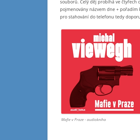
souborů. Celý děj probíhá ve čtyřech 
pojmenovány názvem dne + pořadím kap
pro stahování do telefonu tedy doporuč
Mafie v Praze - audiokniha