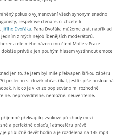
zmíněný pokus o vyjmenování všech synonym snadno
onisty, respektive čtenáře, či chcete-li
….
Jiřího Dvořáka
. Pana Dvořáka můžeme znát například
je jedním z mých nejoblíbenějších moderátorů.
 herec a dle mého názoru mu čtení Mafie v Praze
ý a dokáže právě a jen pouhým hlasem vystihnout emoce
nad jen to, že jsem byl mile překvapen šířkou záběru
 Při poslechu si člověk občas říkal, jestli spíše poslouchá
aopak. Nic co je v knize popisováno mi rozhodně
telné, neproveditelné, nemožné, neuvěřitelné,
e příjemně překvapilo, zvukové přechody mezi
kusné a perfektně dolaďují atmosféru právě
 je přibližně devět hodin a je rozdělena na 145 mp3