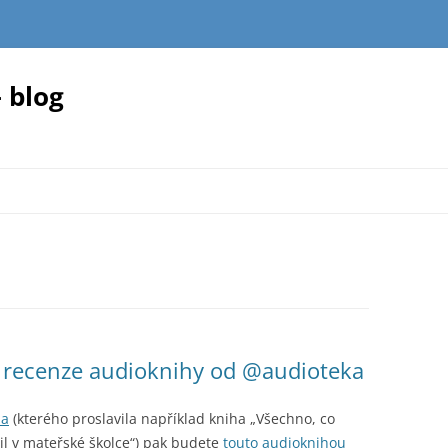
 blog
 recenze audioknihy od @audioteka
ma
(kterého proslavila například kniha „Všechno, co
il v mateřské školce“) pak budete
touto audioknihou