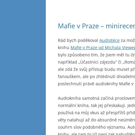
Mafie v Praze – minirec
Rád bych poděkoval
Audiotéce
za možn
knihu
Mafie v Praze od Michala Viewe
bylo způsobeno tím, že jsem měl tu
če
například „Účastníci zájezdu“ či „Rom
ale zdá že svůj přístup budu muset př
fanouškem, ale po zhlédnutí divadeln
poslechnutí právě audioknihy Mafie v 
Audiokniha samotná začíná proslovem
normální kniha, tak jej přeskakuji. Je
používá na můj vkus až přespříliš př
věty natahují až do absurdně neúměrné
souhrn slov podobného významu. Autor
knihy, ale tam to již není tak nahuštěn