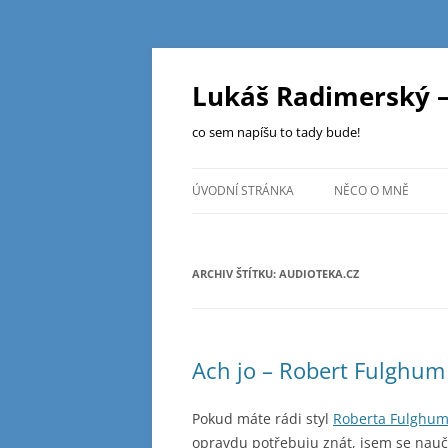
Přejít
k
obsahu
Lukáš Radimerský –
webu
co sem napíšu to tady bude!
ÚVODNÍ STRÁNKA
NĚCO O MNĚ
ARCHIV ŠTÍTKU:
AUDIOTEKA.CZ
Ach jo – Robert Fulghum
Pokud máte rádi styl
Roberta Fulghu
opravdu potřebuju znát, jsem se nauč