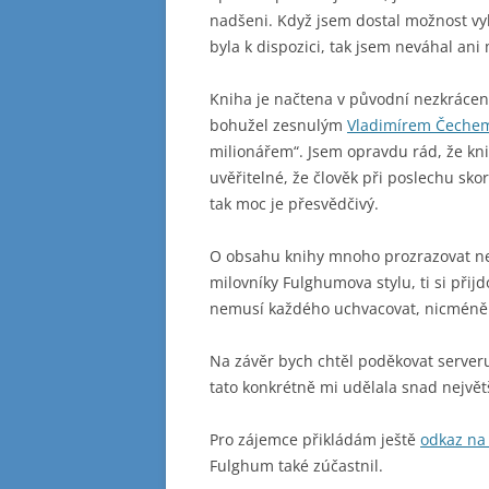
nadšeni. Když jsem dostal možnost vyb
byla k dispozici, tak jsem neváhal ani
Kniha je načtena v původní nezkráce
bohužel zesnulým
Vladimírem Čeche
milionářem“. Jsem opravdu rád, že knih
uvěřitelné, že člověk při poslechu sk
tak moc je přesvědčivý.
O obsahu knihy mnoho prozrazovat ne
milovníky Fulghumova stylu, ti si přij
nemusí každého uchvacovat, nicméně j
Na závěr bych chtěl poděkovat serve
tato konkrétně mi udělala snad největš
Pro zájemce přikládám ještě
odkaz na
Fulghum také zúčastnil.