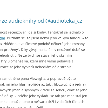
enze audioknihy od @audioteka_cz
ost recenzování další knihy. Tentokrát se jednalo o
gha
. Přiznám se, že jsem nebyl jeho velkým fandou – to
st
zhlédnout ve filmové podobě některé jeho romány,
án pro ženy“. Díky vývoji nastalém v nedávné době se
ehodnotit. Ne že bych se stával jeho skalním
í hry Biomanželka, která mne velmi pobavila a
Praze se jeho výtvorů nehodlám dále stranit.
 samotného pana Viewegha, a popravdě být to
dnak mi jeho hlas nepřijde až tak… libozvučný a jednak
ídavných jmen a synonym v řadě za sebou, čímž se jeho
 délky. Z celého jeho výkladu se tak pro mne stal jen
 se bohužel tohoto nešvaru drží i v dalších částech
é a dá se to snadněji přejít.