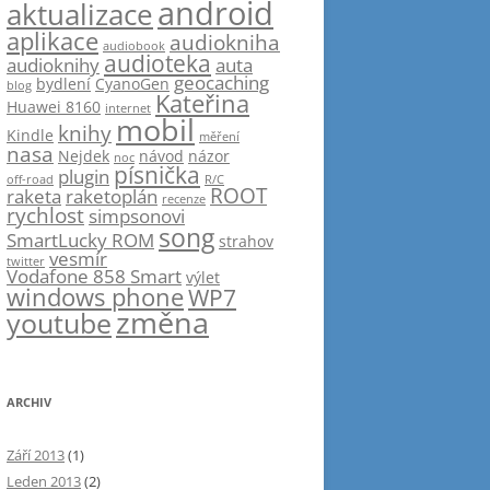
android
aktualizace
aplikace
audiokniha
audiobook
audioteka
audioknihy
auta
geocaching
bydlení
CyanoGen
blog
Kateřina
Huawei 8160
internet
mobil
knihy
Kindle
měření
nasa
Nejdek
návod
názor
noc
písnička
plugin
off-road
R/C
ROOT
raketa
raketoplán
recenze
rychlost
simpsonovi
song
SmartLucky ROM
strahov
vesmír
twitter
Vodafone 858 Smart
výlet
windows phone
WP7
změna
youtube
ARCHIV
Září 2013
(1)
Leden 2013
(2)