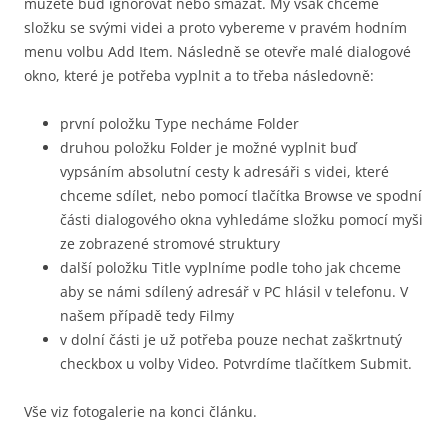
můžete buď ignorovat nebo smazat. My však chceme
složku se svými videi a proto vybereme v pravém hodním
menu volbu Add Item. Následně se otevře malé dialogové
okno, které je potřeba vyplnit a to třeba následovně:
první položku Type necháme Folder
druhou položku Folder je možné vyplnit buď
vypsáním absolutní cesty k adresáři s videi, které
chceme sdílet, nebo pomocí tlačítka Browse ve spodní
části dialogového okna vyhledáme složku pomocí myši
ze zobrazené stromové struktury
další položku Title vyplníme podle toho jak chceme
aby se námi sdílený adresář v PC hlásil v telefonu. V
našem případě tedy Filmy
v dolní části je už potřeba pouze nechat zaškrtnutý
checkbox u volby Video. Potvrdíme tlačítkem Submit.
Vše viz fotogalerie na konci článku.