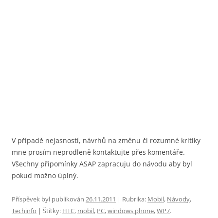
V případě nejasností, návrhů na změnu či rozumné kritiky
mne prosím neprodleně kontaktujte přes komentáře.
Všechny připomínky ASAP zapracuju do návodu aby byl
pokud možno úplný.
Příspěvek byl publikován
26.11.2011
| Rubrika:
Mobil
,
Návody
,
Techinfo
| Štítky:
HTC
,
mobil
,
PC
,
windows phone
,
WP7
.