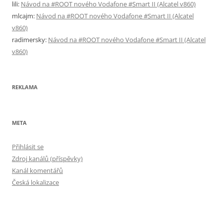
lili
:
Návod na #ROOT nového Vodafone #Smart II (Alcatel v860)
mlcajm
:
Návod na #ROOT nového Vodafone #Smart II (Alcatel
v860)
radimersky
:
Návod na #ROOT nového Vodafone #Smart II (Alcatel
v860)
REKLAMA
META
Přihlásit se
Zdroj kanálů (příspěvky)
Kanál komentářů
Česká lokalizace