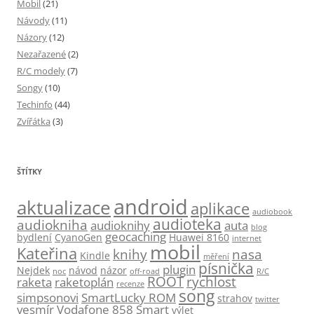
Mobil
(21)
Návody
(11)
Názory
(12)
Nezařazené
(2)
R/C modely
(7)
Songy
(10)
Techinfo
(44)
Zvířátka
(3)
ŠTÍTKY
android
aktualizace
aplikace
audiobook
audioteka
audiokniha
audioknihy
auta
blog
geocaching
bydlení
CyanoGen
Huawei 8160
internet
mobil
Kateřina
knihy
nasa
Kindle
měření
písnička
plugin
Nejdek
návod
názor
noc
off-road
R/C
ROOT
rychlost
raketa
raketoplán
recenze
song
simpsonovi
SmartLucky ROM
strahov
twitter
vesmír
Vodafone 858 Smart
výlet