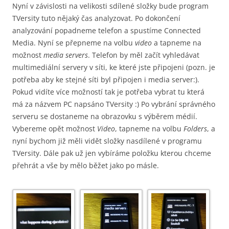
Nyní v závislosti na velikosti sdílené složky bude program
TVersity tuto nějaký čas analyzovat. Po dokončení
analyzování popadneme telefon a spustíme Connected
Media. Nyní se přepneme na volbu
video
a tapneme na
možnost
media servers
. Telefon by měl začít vyhledávat
multimediální servery v síti, ke které jste připojeni (pozn. je
potřeba aby ke stejné síti byl připojen i media server:).
Pokud vidíte více možností tak je potřeba vybrat tu která
má za názvem PC napsáno TVersity :) Po vybrání správného
serveru se dostaneme na obrazovku s výběrem médií.
Vybereme opět možnost
Video
, tapneme na volbu
Folders
, a
nyní bychom již měli vidět složky nasdílené v programu
TVersity. Dále pak už jen vybíráme položku kterou chceme
přehrát a vše by mělo běžet jako po másle.