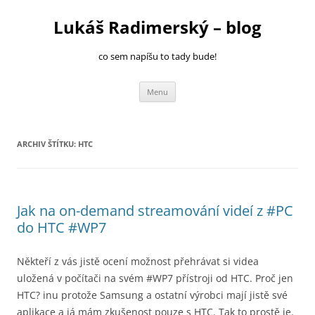
Přejít
k
Lukáš Radimerský – blog
obsahu
webu
co sem napíšu to tady bude!
Menu
ARCHIV ŠTÍTKU:
HTC
Jak na on-demand streamování videí z #PC
do HTC #WP7
Někteří z vás jistě ocení možnost přehrávat si videa
uložená v počítači na svém #WP7 přístroji od HTC. Proč jen
HTC? inu protože Samsung a ostatní výrobci mají jistě své
aplikace a já mám zkušenost pouze s HTC. Tak to prostě je.