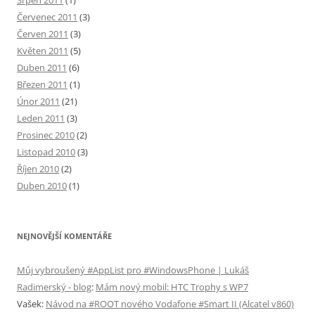
Srpen 2011
(1)
Červenec 2011
(3)
Červen 2011
(3)
Květen 2011
(5)
Duben 2011
(6)
Březen 2011
(1)
Únor 2011
(21)
Leden 2011
(3)
Prosinec 2010
(2)
Listopad 2010
(3)
Říjen 2010
(2)
Duben 2010
(1)
NEJNOVĚJŠÍ KOMENTÁŘE
Můj vybroušený #AppList pro #WindowsPhone | Lukáš
Radimerský - blog
:
Mám nový mobil: HTC Trophy s WP7
Vašek
:
Návod na #ROOT nového Vodafone #Smart II (Alcatel v860)