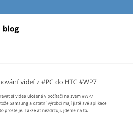
 blog
mování videí z #PC do HTC #WP7
hrávat si videa uložená v počítači na svém #WP7
otože Samsung a ostatní výrobci mají jistě své aplikace
o prostě je. Takže ať nezdržuji, jdeme na to.