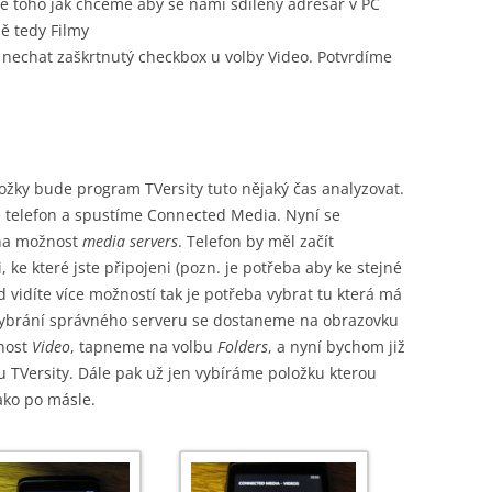
le toho jak chceme aby se námi sdílený adresář v PC
dě tedy Filmy
e nechat zaškrtnutý checkbox u volby Video. Potvrdíme
 složky bude program TVersity tuto nějaký čas analyzovat.
telefon a spustíme Connected Media. Nyní se
na možnost
media servers
. Telefon by měl začít
, ke které jste připojeni (pozn. je potřeba aby ke stejné
ud vidíte více možností tak je potřeba vybrat tu která má
 vybrání správného serveru se dostaneme na obrazovku
nost
Video
, tapneme na volbu
Folders
, a nyní bychom již
u TVersity. Dále pak už jen vybíráme položku kterou
ako po másle.