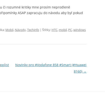
nu či rozumné kritiky mne prosím neprodleně
 připomínky ASAP zapracuju do návodu aby byl pokud
ika:
Mobil
,
Návody
,
Techinfo
| Štítky:
HTC
,
mobil
,
PC
,
windows
pplist
Novinky pro #Vodafone 858 #Smart (#Huawei
8160)
→