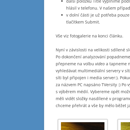
další položku Title vyplníme pod
hlásil v telefonu. V našem přípa
v dolní části je už potřeba pouz
tlačítkem Submit.
Vše viz fotogalerie na konci článku.
Nyní v závislosti na velikosti sdílené
Po dokončení analyzování popadneme 
přepneme na volbu
video
a tapneme 
vyhledávat multimediální servery v síti
síti byl připojen i media server:). Pok
za názvem PC napsáno TVersity :) Po
s výběrem médií. Vybereme opět mož
měli vidět složky nasdílené v program
chceme přehrát a vše by mělo běžet j