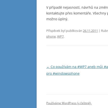
V případě nejasností, návrhů na změ
kontaktujte přes komentáře. Všechny
možno úplný.
Příspěvek byl publikován
26.11.2011
| Rubr
phone
,
WP7
.
Navigace
←
Co používám na #WP7 aneb můj #a
pro
pro #windowsphone
příspěvky
Používáme WordPress (v češtině).