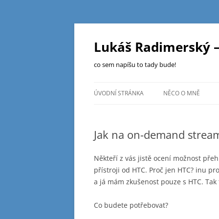
Přejít
k
obsahu
Lukáš Radimerský –
webu
co sem napíšu to tady bude!
ÚVODNÍ STRÁNKA
NĚCO O MNĚ
Jak na on-demand strea
Někteří z vás jistě ocení možnost pře
přístroji od HTC. Proč jen HTC? inu pr
a já mám zkušenost pouze s HTC. Tak t
Co budete potřebovat?