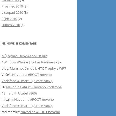
Leden 2011
(3)
Prosinec 2010
(2)
Listopad 2010
(3)
Říjen 2010
(2)
Duben 2010
(1)
NEJNOVĚJŠÍ KOMENTÁŘE
Můj vybroušený #AppList pro
#WindowsPhone | Lukáš Radimerský -
blog
:
Mám nový mobil: HTC Trophy s WP7
Vašek
:
Návod na #ROOT nového
Vodafone #Smart II (Alcatel v860)
lili
:
Návod na #ROOT nového Vodafone
#Smart II (Alcatel v860)
mlcajm
:
Návod na #ROOT nového
Vodafone #Smart II (Alcatel v860)
radimersky
:
Návod na #ROOT nového