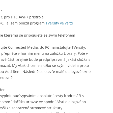
 7
C pro HTC #WP7 přístroje
PC, já jsem použil program
TVersity ve verzi
 ke kterému se připojujete se svým telefonem
lujte Connected Media, do PC nainstalujte TVersity.
přepněte v horním menu na záložku Library. Poté v
avé části zřejmě bude předpřipravená jakási složka s
mazat. My však chceme složku se svými videi a proto
 Add Item. Následně se otevře malé dialogové okno,
sledovně:
der
vyplnit buď vypsáním absolutní cesty k adresáři s
 pomocí tlačítka Browse ve spodní části dialogového
yši ze zobrazené stromové struktury