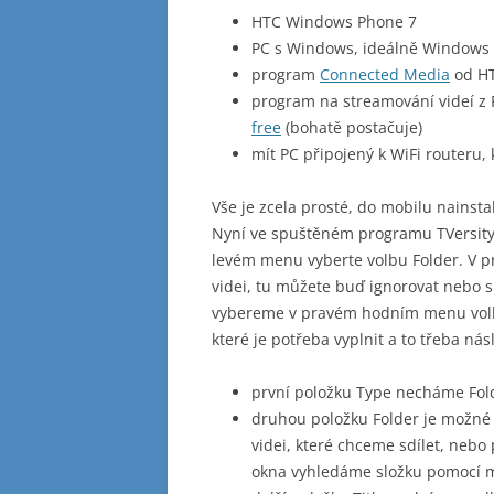
HTC Windows Phone 7
PC s Windows, ideálně Windows
program
Connected Media
od HT
program na streamování videí z 
free
(bohatě postačuje)
mít PC připojený k WiFi routeru,
Vše je zcela prosté, do mobilu nainsta
Nyní ve spuštěném programu TVersity 
levém menu vyberte volbu Folder. V pr
videi, tu můžete buď ignorovat nebo s
vybereme v pravém hodním menu volbu
které je potřeba vyplnit a to třeba ná
první položku Type necháme Fol
druhou položku Folder je možné 
videi, které chceme sdílet, nebo
okna vyhledáme složku pomocí m