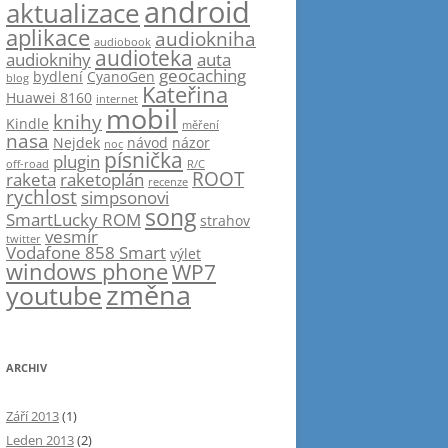
android
aktualizace
aplikace
audiokniha
audiobook
audioteka
audioknihy
auta
geocaching
bydlení
CyanoGen
blog
Kateřina
Huawei 8160
internet
mobil
knihy
Kindle
měření
nasa
Nejdek
návod
názor
noc
písnička
plugin
off-road
R/C
ROOT
raketa
raketoplán
recenze
rychlost
simpsonovi
song
SmartLucky ROM
strahov
vesmír
twitter
Vodafone 858 Smart
výlet
windows phone
WP7
změna
youtube
ARCHIV
Září 2013
(1)
Leden 2013
(2)