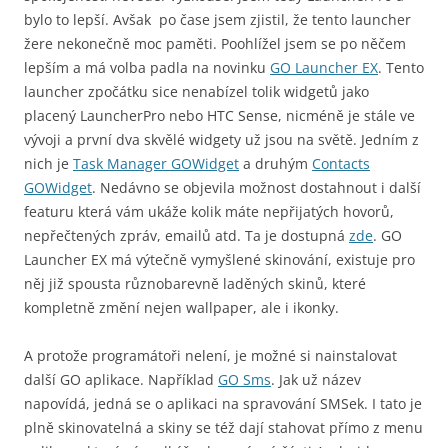
bylo to lepší. Avšak po čase jsem zjistil, že tento launcher
žere nekonečně moc paměti. Poohlížel jsem se po něčem
lepším a má volba padla na novinku
GO Launcher EX
. Tento
launcher zpočátku sice nenabízel tolik widgetů jako
placený LauncherPro nebo HTC Sense, nicméně je stále ve
vývoji a první dva skvělé widgety už jsou na světě. Jedním z
nich je
Task Manager GOWidget
a druhým
Contacts
GOWidget
. Nedávno se objevila možnost dostahnout i další
featuru která vám ukáže kolik máte nepřijatých hovorů,
nepřečtených zpráv, emailů atd. Ta je dostupná
zde
. GO
Launcher EX má výtečně vymyšlené skinování, existuje pro
něj již spousta různobarevně laděných skinů, které
kompletně změní nejen wallpaper, ale i ikonky.
A protože programátoři nelení, je možné si nainstalovat
další GO aplikace. Například
GO Sms
. Jak už název
napovídá, jedná se o aplikaci na spravování SMSek. I tato je
plně skinovatelná a skiny se též dají stahovat přímo z menu