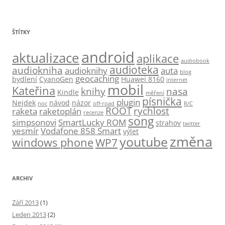
ŠTÍTKY
android
aktualizace
aplikace
audiobook
audioteka
audiokniha
audioknihy
auta
blog
geocaching
bydlení
CyanoGen
Huawei 8160
internet
mobil
Kateřina
knihy
nasa
Kindle
měření
písnička
plugin
Nejdek
návod
názor
noc
off-road
R/C
ROOT
rychlost
raketa
raketoplán
recenze
song
simpsonovi
SmartLucky ROM
strahov
twitter
vesmír
Vodafone 858 Smart
výlet
změna
youtube
windows phone
WP7
ARCHIV
Září 2013
(1)
Leden 2013
(2)