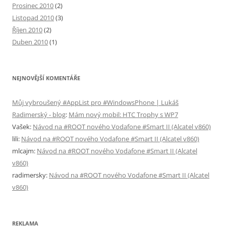
Prosinec 2010
(2)
Listopad 2010
(3)
Říjen 2010
(2)
Duben 2010
(1)
NEJNOVĚJŠÍ KOMENTÁŘE
Můj vybroušený #AppList pro #WindowsPhone | Lukáš
Radimerský - blog
:
Mám nový mobil: HTC Trophy s WP7
Vašek
:
Návod na #ROOT nového Vodafone #Smart II (Alcatel v860)
lili
:
Návod na #ROOT nového Vodafone #Smart II (Alcatel v860)
mlcajm
:
Návod na #ROOT nového Vodafone #Smart II (Alcatel
v860)
radimersky
:
Návod na #ROOT nového Vodafone #Smart II (Alcatel
v860)
REKLAMA