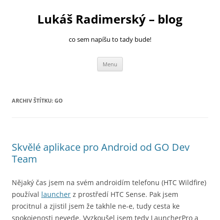
Přejít
k
Lukáš Radimerský – blog
obsahu
webu
co sem napíšu to tady bude!
Menu
ARCHIV ŠTÍTKU:
GO
Skvělé aplikace pro Android od GO Dev
Team
Nějaký čas jsem na svém androidím telefonu (HTC Wildfire)
používal
launcher
z prostředí HTC Sense. Pak jsem
procitnul a zjistil jsem že takhle ne-e, tudy cesta ke
spokojenosti nevede. Vyzkoušel jsem tedy LauncherPro a