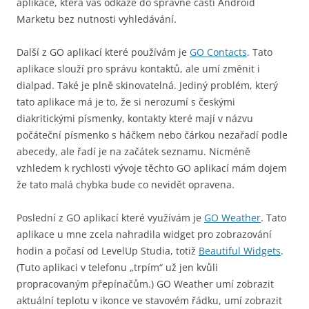
aplikace, která vás odkáže do správné části Android
Marketu bez nutnosti vyhledávání.
Další z GO aplikací které používám je
GO Contacts
. Tato
aplikace slouží pro správu kontaktů, ale umí změnit i
dialpad. Také je plně skinovatelná. Jediný problém, který
tato aplikace má je to, že si nerozumí s českými
diakritickými písmenky, kontakty které mají v názvu
počáteční písmenko s háčkem nebo čárkou nezařadí podle
abecedy, ale řadí je na začátek seznamu. Nicméně
vzhledem k rychlosti vývoje těchto GO aplikací mám dojem
že tato malá chybka bude co nevidět opravena.
Poslední z GO aplikací které využívám je
GO Weather
. Tato
aplikace u mne zcela nahradila widget pro zobrazování
hodin a počasí od LevelUp Studia, totiž
Beautiful Widgets
.
(Tuto aplikaci v telefonu „trpím“ už jen kvůli
propracovaným přepínačům.) GO Weather umí zobrazit
aktuální teplotu v ikonce ve stavovém řádku, umí zobrazit