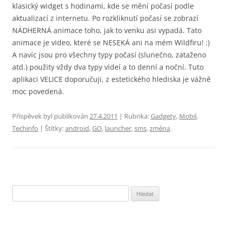
klasický widget s hodinami, kde se mění počasí podle
aktualizací z internetu. Po rozkliknutí počasí se zobrazí
NÁDHERNÁ animace toho, jak to venku asi vypadá. Tato
animace je video, které se NESEKÁ ani na mém Wildfiru! :)
A navíc jsou pro všechny typy počasí (slunečno, zataženo
atd.) použity vždy dva typy videí a to denní a noční. Tuto
aplikaci VELICE doporučuji, z estetického hlediska je vážně
moc povedená.
Příspěvek byl publikován
27.4.2011
| Rubrika:
Gadgety
,
Mobil
,
Techinfo
| Štítky:
android
,
GO
,
launcher
,
sms
,
změna
.
Vyhledávání