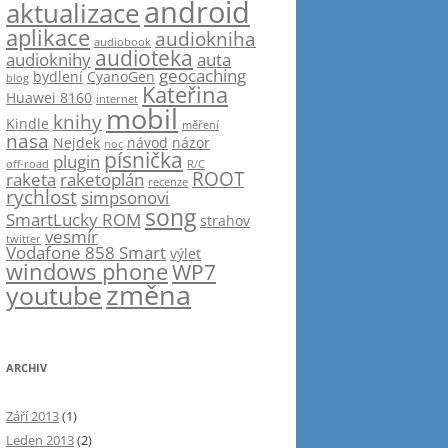
android
aktualizace
aplikace
audiokniha
audiobook
audioteka
audioknihy
auta
geocaching
bydlení
CyanoGen
blog
Kateřina
Huawei 8160
internet
mobil
knihy
Kindle
měření
nasa
Nejdek
návod
názor
noc
písnička
plugin
off-road
R/C
ROOT
raketa
raketoplán
recenze
rychlost
simpsonovi
song
SmartLucky ROM
strahov
vesmír
twitter
Vodafone 858 Smart
výlet
windows phone
WP7
změna
youtube
ARCHIV
Září 2013
(1)
Leden 2013
(2)