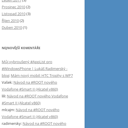
Leden 2011
(3)
Prosinec 2010
(2)
Listopad 2010
(3)
Říjen 2010
(2)
Duben 2010
(1)
NEJNOVĚJŠÍ KOMENTÁŘE
Můj vybroušený #AppList pro
#WindowsPhone | Lukáš Radimerský -
blog
:
Mám nový mobil: HTC Trophy s WP7
Vašek
:
Návod na #ROOT nového
Vodafone #Smart II (Alcatel v860)
lili
:
Návod na #ROOT nového Vodafone
#Smart II (Alcatel v860)
mlcajm
:
Návod na #ROOT nového
Vodafone #Smart II (Alcatel v860)
radimersky
:
Návod na #ROOT nového