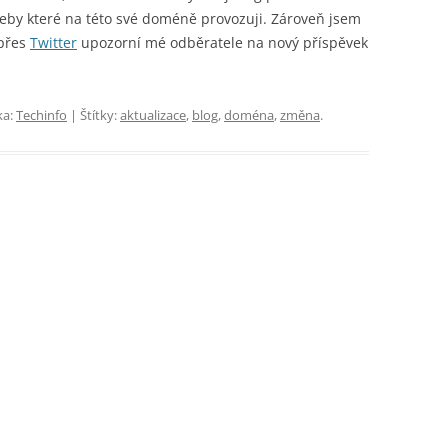
weby které na této své doméně provozuji. Zároveň jsem
 přes
Twitter
upozorní mé odběratele na nový příspěvek
ka:
Techinfo
| Štítky:
aktualizace
,
blog
,
doména
,
změna
.