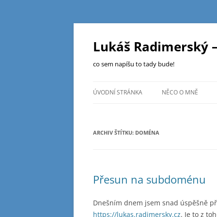
Přejít
k
obsahu
Lukáš Radimerský –
webu
co sem napíšu to tady bude!
ÚVODNÍ STRÁNKA
NĚCO O MNĚ
ARCHIV ŠTÍTKU:
DOMÉNA
Přesun na subdoménu
Dnešním dnem jsem snad úspěšně pře
https://lukas.radimersky.cz
. Je to z t