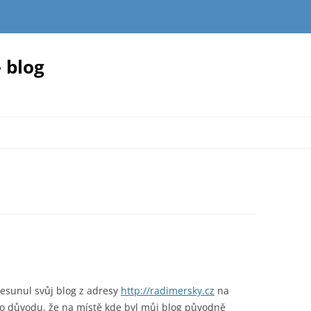
 blog
sunul svůj blog z adresy
http://radimersky.cz
na
oho důvodu, že na místě kde byl můj blog původně