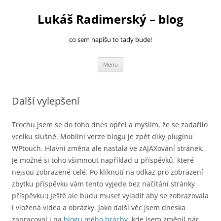
Přejít
k
Lukáš Radimerský – blog
obsahu
webu
co sem napíšu to tady bude!
Menu
Další vylepšení
Trochu jsem se do toho dnes opřel a myslím, že se zadařilo
vcelku slušně. Mobilní verze blogu je zpět díky pluginu
WPtouch. Hlavní změna ale nastala ve zAJAXování stránek.
Je možné si toho všimnout například u příspěvků, které
nejsou zobrazené celé. Po kliknutí na odkaz pro zobrazení
zbytku příspěvku vám tento vyjede bez načítání stránky
příspěvku:) Ještě ale budu muset vyladit aby se zobrazovala
i vložená videa a obrázky.
Jako další věc jsem dneska
zapracoval i na
blogu mého bráchy
, kde jsem změnil pár