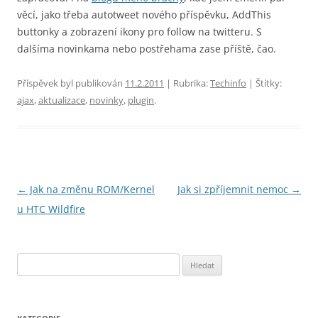
věcí, jako třeba autotweet nového příspěvku, AddThis
buttonky a zobrazení ikony pro follow na twitteru. S
dalšíma novinkama nebo postřehama zase příště, čao.
Příspěvek byl publikován
11.2.2011
| Rubrika:
Techinfo
| Štítky:
ajax
,
aktualizace
,
novinky
,
plugin
.
Navigace
←
Jak na změnu ROM/Kernel
Jak si zpříjemnit nemoc
→
pro
u HTC Wildfire
příspěvky
Vyhledávání