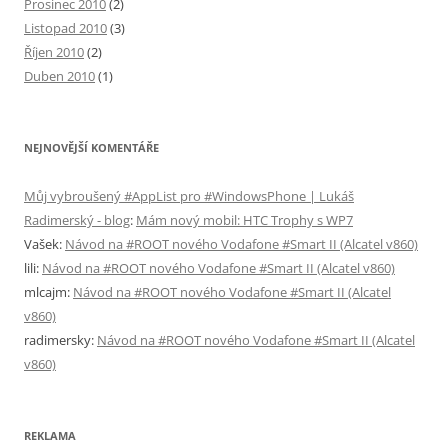
Prosinec 2010
(2)
Listopad 2010
(3)
Říjen 2010
(2)
Duben 2010
(1)
NEJNOVĚJŠÍ KOMENTÁŘE
Můj vybroušený #AppList pro #WindowsPhone | Lukáš
Radimerský - blog
:
Mám nový mobil: HTC Trophy s WP7
Vašek
:
Návod na #ROOT nového Vodafone #Smart II (Alcatel v860)
lili
:
Návod na #ROOT nového Vodafone #Smart II (Alcatel v860)
mlcajm
:
Návod na #ROOT nového Vodafone #Smart II (Alcatel
v860)
radimersky
:
Návod na #ROOT nového Vodafone #Smart II (Alcatel
v860)
REKLAMA