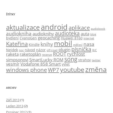
ŠTÍTKY
android
aktualizace
aplikace
audiobook
audioteka
audiokniha
audioknihy
auta
blog
geocaching
bydlení
CyanoGen
Huawei 8160
internet
mobil
Kateřina
knihy
nasa
Kindle
měření
písnička
plugin
Nejdek
návod
názor
noc
off-road
R/C
ROOT
rychlost
raketa
raketoplán
recenze
song
simpsonovi
SmartLucky ROM
strahov
twitter
vesmír
Vodafone 858 Smart
výlet
změna
youtube
windows phone
WP7
ARCHIV
Září 2013
(1)
Leden 2013
(2)
Prosinec 2012
(1)