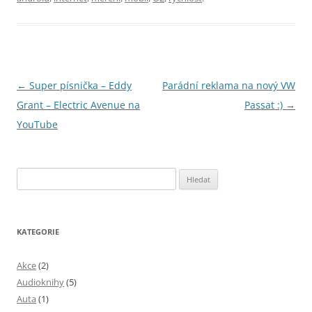
Navigace
←
Super písnička – Eddy
Parádní reklama na nový VW
pro
Grant – Electric Avenue na
Passat :)
→
příspěvky
YouTube
Vyhledávání
KATEGORIE
Akce
(2)
Audioknihy
(5)
Auta
(1)