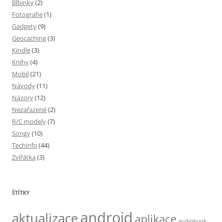
Blbinky
(2)
Fotografie
(1)
Gadgety
(9)
Geocaching
(3)
Kindle
(3)
Knihy
(4)
Mobil
(21)
Návody
(11)
Názory
(12)
Nezařazené
(2)
R/C modely
(7)
Songy
(10)
Techinfo
(44)
Zvířátka
(3)
ŠTÍTKY
android
aktualizace
aplikace
audiobook