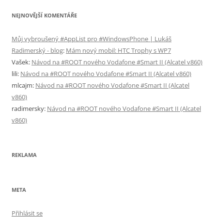
NEJNOVĚJŠÍ KOMENTÁŘE
Můj vybroušený #AppList pro #WindowsPhone | Lukáš
Radimerský - blog
:
Mám nový mobil: HTC Trophy s WP7
Vašek
:
Návod na #ROOT nového Vodafone #Smart II (Alcatel v860)
lili
:
Návod na #ROOT nového Vodafone #Smart II (Alcatel v860)
mlcajm
:
Návod na #ROOT nového Vodafone #Smart II (Alcatel
v860)
radimersky
:
Návod na #ROOT nového Vodafone #Smart II (Alcatel
v860)
REKLAMA
META
Přihlásit se