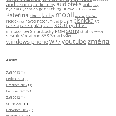
audioteka
audiokniha
audioknihy
auta
blog
geocaching
bydlení
CyanoGen
Huawei 8160
internet
mobil
Kateřina
knihy
nasa
Kindle
měření
písnička
plugin
Nejdek
návod
názor
noc
off-road
R/C
ROOT
rychlost
raketa
raketoplán
recenze
song
simpsonovi
SmartLucky ROM
strahov
twitter
vesmír
Vodafone 858 Smart
výlet
změna
youtube
windows phone
WP7
ARCHIV
Září 2013
(1)
Leden 2013
(2)
Prosinec 2012
(1)
Listopad 2012
(1)
Září 2012
(1)
Srpen 2012
(1)
Červenec 2012
(3)