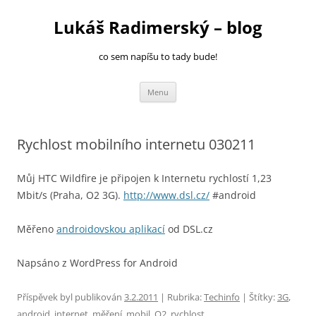
Přejít
k
Lukáš Radimerský – blog
obsahu
webu
co sem napíšu to tady bude!
Menu
Rychlost mobilního internetu 030211
Můj HTC Wildfire je připojen k Internetu rychlostí 1,23
Mbit/s (Praha, O2 3G).
http://www.dsl.cz/
#android
Měřeno
androidovskou aplikací
od DSL.cz
Napsáno z WordPress for Android
Příspěvek byl publikován
3.2.2011
| Rubrika:
Techinfo
| Štítky:
3G
,
android
,
internet
,
měření
,
mobil
,
O2
,
rychlost
.