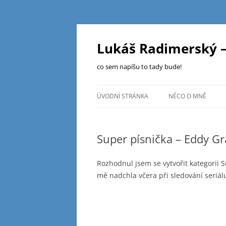
Přejít
k
obsahu
Lukáš Radimerský –
webu
co sem napíšu to tady bude!
ÚVODNÍ STRÁNKA
NĚCO O MNĚ
Super písnička – Eddy Gr
Rozhodnul jsem se vytvořit kategorii 
mě nadchla včera při sledování seriál