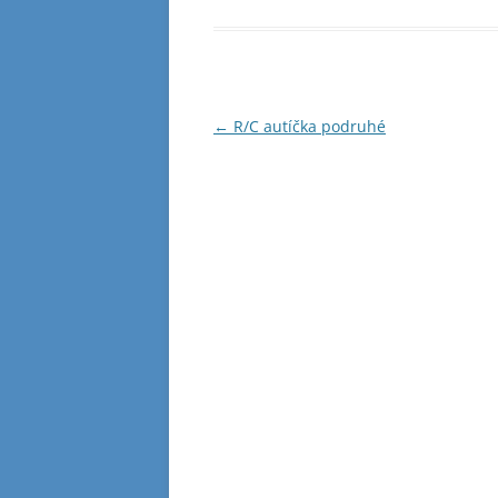
Navigace
←
R/C autíčka podruhé
pro
příspěvky