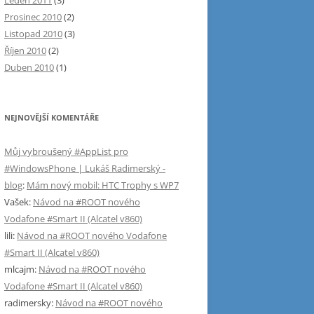
Leden 2011
(3)
Prosinec 2010
(2)
Listopad 2010
(3)
Říjen 2010
(2)
Duben 2010
(1)
NEJNOVĚJŠÍ KOMENTÁŘE
Můj vybroušený #AppList pro
#WindowsPhone | Lukáš Radimerský -
blog
:
Mám nový mobil: HTC Trophy s WP7
Vašek
:
Návod na #ROOT nového
Vodafone #Smart II (Alcatel v860)
lili
:
Návod na #ROOT nového Vodafone
#Smart II (Alcatel v860)
mlcajm
:
Návod na #ROOT nového
Vodafone #Smart II (Alcatel v860)
radimersky
:
Návod na #ROOT nového