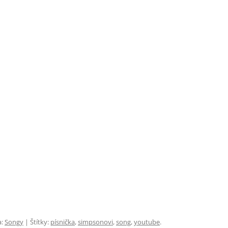
a:
Songy
| Štítky:
písnička
,
simpsonovi
,
song
,
youtube
.