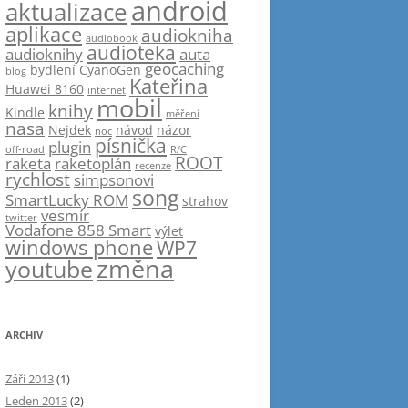
android
aktualizace
aplikace
audiokniha
audiobook
audioteka
audioknihy
auta
geocaching
bydlení
CyanoGen
blog
Kateřina
Huawei 8160
internet
mobil
knihy
Kindle
měření
nasa
Nejdek
návod
názor
noc
písnička
plugin
off-road
R/C
ROOT
raketa
raketoplán
recenze
rychlost
simpsonovi
song
SmartLucky ROM
strahov
vesmír
twitter
Vodafone 858 Smart
výlet
windows phone
WP7
změna
youtube
ARCHIV
Září 2013
(1)
Leden 2013
(2)