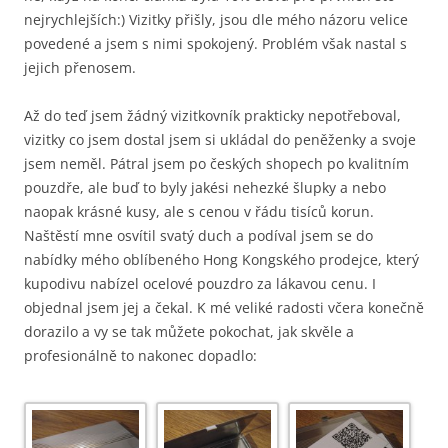
nejrychlejších:) Vizitky přišly, jsou dle mého názoru velice
povedené a jsem s nimi spokojený. Problém však nastal s
jejich přenosem.
Až do teď jsem žádný vizitkovník prakticky nepotřeboval,
vizitky co jsem dostal jsem si ukládal do peněženky a svoje
jsem neměl. Pátral jsem po českých shopech po kvalitním
pouzdře, ale buď to byly jakési nehezké šlupky a nebo
naopak krásné kusy, ale s cenou v řádu tisíců korun.
Naštěstí mne osvítil svatý duch a podíval jsem se do
nabídky mého oblíbeného Hong Kongského prodejce, který
kupodivu nabízel ocelové pouzdro za lákavou cenu. I
objednal jsem jej a čekal. K mé veliké radosti včera konečně
dorazilo a vy se tak můžete pokochat, jak skvěle a
profesionálně to nakonec dopadlo: