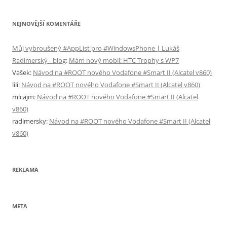
NEJNOVĚJŠÍ KOMENTÁŘE
Můj vybroušený #AppList pro #WindowsPhone | Lukáš
Radimerský - blog
:
Mám nový mobil: HTC Trophy s WP7
Vašek
:
Návod na #ROOT nového Vodafone #Smart II (Alcatel v860)
lili
:
Návod na #ROOT nového Vodafone #Smart II (Alcatel v860)
mlcajm
:
Návod na #ROOT nového Vodafone #Smart II (Alcatel
v860)
radimersky
:
Návod na #ROOT nového Vodafone #Smart II (Alcatel
v860)
REKLAMA
META