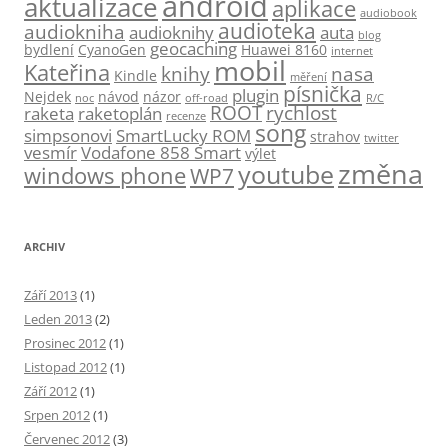
android
aktualizace
aplikace
audiobook
audioteka
audiokniha
audioknihy
auta
blog
geocaching
bydlení
CyanoGen
Huawei 8160
internet
mobil
Kateřina
knihy
nasa
Kindle
měření
písnička
plugin
Nejdek
návod
názor
noc
off-road
R/C
ROOT
rychlost
raketa
raketoplán
recenze
song
simpsonovi
SmartLucky ROM
strahov
twitter
vesmír
Vodafone 858 Smart
výlet
změna
youtube
windows phone
WP7
ARCHIV
Září 2013
(1)
Leden 2013
(2)
Prosinec 2012
(1)
Listopad 2012
(1)
Září 2012
(1)
Srpen 2012
(1)
Červenec 2012
(3)