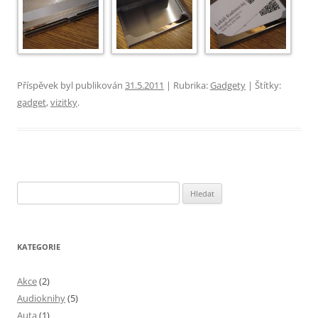
Příspěvek byl publikován
31.5.2011
| Rubrika:
Gadgety
| Štítky:
gadget
,
vizitky
.
Vyhledávání
KATEGORIE
Akce
(2)
Audioknihy
(5)
Auta
(1)