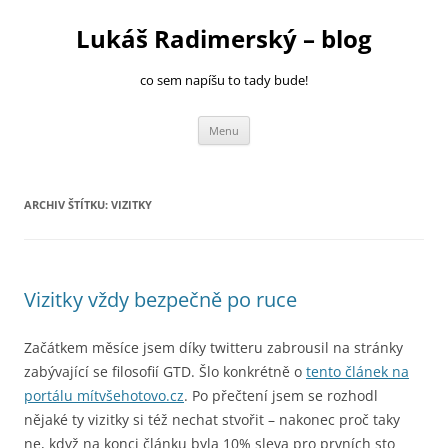
Přejít
k
Lukáš Radimerský – blog
obsahu
webu
co sem napíšu to tady bude!
Menu
ARCHIV ŠTÍTKU:
VIZITKY
Vizitky vždy bezpečně po ruce
Začátkem měsíce jsem díky twitteru zabrousil na stránky
zabývající se filosofií GTD. Šlo konkrétně o
tento článek na
portálu mítvšehotovo.cz
. Po přečtení jsem se rozhodl
nějaké ty vizitky si též nechat stvořit – nakonec proč taky
ne, když na konci článku byla 10% sleva pro prvních sto