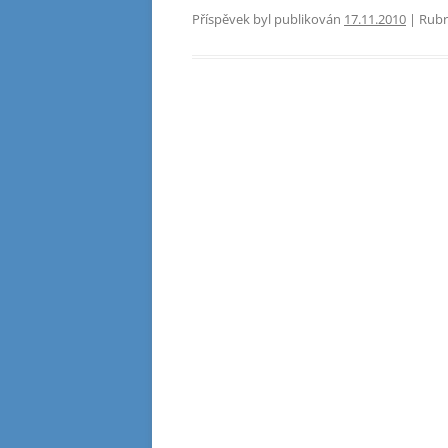
Příspěvek byl publikován
17.11.2010
| Rubr