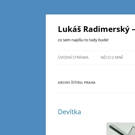
Přejít
k
obsahu
Lukáš Radimerský –
webu
co sem napíšu to tady bude!
ÚVODNÍ STRÁNKA
NĚCO O MNĚ
ARCHIV ŠTÍTKU:
PRAHA
Devítka