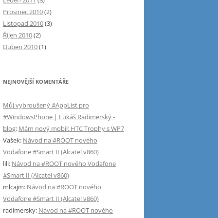
Leden 2011
(3)
Prosinec 2010
(2)
Listopad 2010
(3)
Říjen 2010
(2)
Duben 2010
(1)
NEJNOVĚJŠÍ KOMENTÁŘE
Můj vybroušený #AppList pro
#WindowsPhone | Lukáš Radimerský -
blog
:
Mám nový mobil: HTC Trophy s WP7
Vašek
:
Návod na #ROOT nového
Vodafone #Smart II (Alcatel v860)
lili
:
Návod na #ROOT nového Vodafone
#Smart II (Alcatel v860)
mlcajm
:
Návod na #ROOT nového
Vodafone #Smart II (Alcatel v860)
radimersky
:
Návod na #ROOT nového