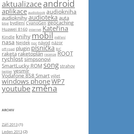
android
aktualizace
aplikace
audiokniha
audiobook
audioteka
audioknihy
auta
geocaching
bydlení
CyanoGen
blog
Kateřina
Huawei 8160
internet
mobil
knihy
Kindle
měření
nasa
Nejdek
návod
názor
noc
písnička
plugin
off-road
R/C
ROOT
raketa
raketoplán
recenze
rychlost
simpsonovi
song
SmartLucky ROM
strahov
vesmír
twitter
Vodafone 858 Smart
výlet
windows phone
WP7
změna
youtube
ARCHIV
Září 2013
(1)
Leden 2013
(2)