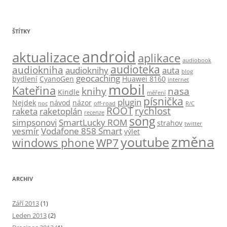
ŠTÍTKY
android
aktualizace
aplikace
audiobook
audioteka
audiokniha
audioknihy
auta
blog
geocaching
bydlení
CyanoGen
Huawei 8160
internet
mobil
Kateřina
knihy
nasa
Kindle
měření
písnička
plugin
Nejdek
návod
názor
noc
off-road
R/C
ROOT
rychlost
raketa
raketoplán
recenze
song
simpsonovi
SmartLucky ROM
strahov
twitter
vesmír
Vodafone 858 Smart
výlet
změna
youtube
windows phone
WP7
ARCHIV
Září 2013
(1)
Leden 2013
(2)