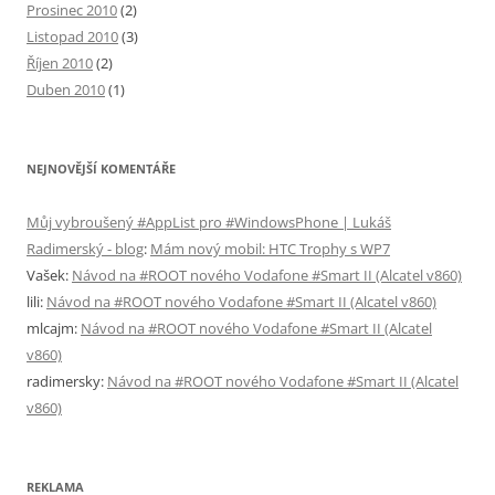
Prosinec 2010
(2)
Listopad 2010
(3)
Říjen 2010
(2)
Duben 2010
(1)
NEJNOVĚJŠÍ KOMENTÁŘE
Můj vybroušený #AppList pro #WindowsPhone | Lukáš
Radimerský - blog
:
Mám nový mobil: HTC Trophy s WP7
Vašek
:
Návod na #ROOT nového Vodafone #Smart II (Alcatel v860)
lili
:
Návod na #ROOT nového Vodafone #Smart II (Alcatel v860)
mlcajm
:
Návod na #ROOT nového Vodafone #Smart II (Alcatel
v860)
radimersky
:
Návod na #ROOT nového Vodafone #Smart II (Alcatel
v860)
REKLAMA