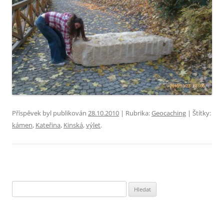
Příspěvek byl publikován
28.10.2010
| Rubrika:
Geocaching
| Štítky:
kámen
,
Kateřina
,
Kinská
,
výlet
.
Vyhledávání