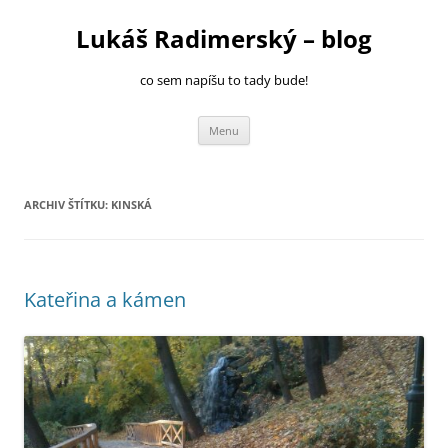
Přejít
k
Lukáš Radimerský – blog
obsahu
webu
co sem napíšu to tady bude!
Menu
ARCHIV ŠTÍTKU:
KINSKÁ
Kateřina a kámen