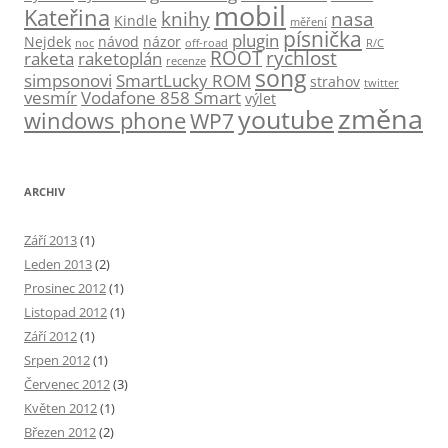
mobil
Kateřina
knihy
nasa
Kindle
měření
písnička
plugin
Nejdek
návod
názor
noc
off-road
R/C
ROOT
rychlost
raketa
raketoplán
recenze
song
simpsonovi
SmartLucky ROM
strahov
twitter
vesmír
Vodafone 858 Smart
výlet
změna
youtube
windows phone
WP7
ARCHIV
Září 2013
(1)
Leden 2013
(2)
Prosinec 2012
(1)
Listopad 2012
(1)
Září 2012
(1)
Srpen 2012
(1)
Červenec 2012
(3)
Květen 2012
(1)
Březen 2012
(2)