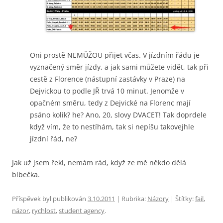
Oni prostě NEMŮŽOU přijet včas. V jízdním řádu je
vyznačený směr jízdy, a jak sami můžete vidět, tak při
cestě z Florence (nástupní zastávky v Praze) na
Dejvickou to podle JŘ trvá 10 minut. Jenomže v
opačném směru, tedy z Dejvické na Florenc mají
psáno kolik? he? Ano, 20, slovy DVACET! Tak doprdele
když vím, že to nestíhám, tak si nepíšu takovejhle
jízdní řád, ne?
Jak už jsem řekl, nemám rád, když ze mě někdo dělá
blbečka.
Příspěvek byl publikován
3.10.2011
| Rubrika:
Názory
| Štítky:
fail
,
názor
,
rychlost
,
student agency
.