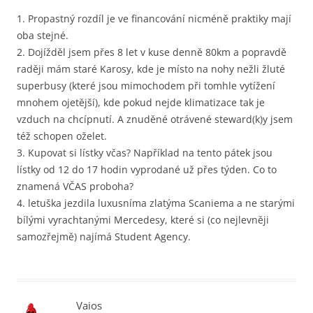
1. Propastný rozdíl je ve financování nicméně praktiky mají
oba stejné.
2. Dojížděl jsem přes 8 let v kuse denně 80km a popravdě
raději mám staré Karosy, kde je místo na nohy nežli žluté
superbusy (které jsou mimochodem při tomhle vytížení
mnohem ojetější), kde pokud nejde klimatizace tak je
vzduch na chcípnutí. A znuděné otrávené steward(k)y jsem
též schopen oželet.
3. Kupovat si lístky včas? Například na tento pátek jsou
lístky od 12 do 17 hodin vyprodané už přes týden. Co to
znamená VČAS proboha?
4. letuška jezdila luxusníma zlatýma Scaniema a ne starými
bílými vyrachtanými Mercedesy, které si (co nejlevněji
samozřejmě) najímá Student Agency.
Vaios