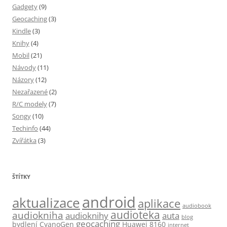
Gadgety
(9)
Geocaching
(3)
Kindle
(3)
Knihy
(4)
Mobil
(21)
Návody
(11)
Názory
(12)
Nezařazené
(2)
R/C modely
(7)
Songy
(10)
Techinfo
(44)
Zvířátka
(3)
ŠTÍTKY
android
aktualizace
aplikace
audiobook
audioteka
audiokniha
audioknihy
auta
blog
geocaching
bydlení
CyanoGen
Huawei 8160
internet