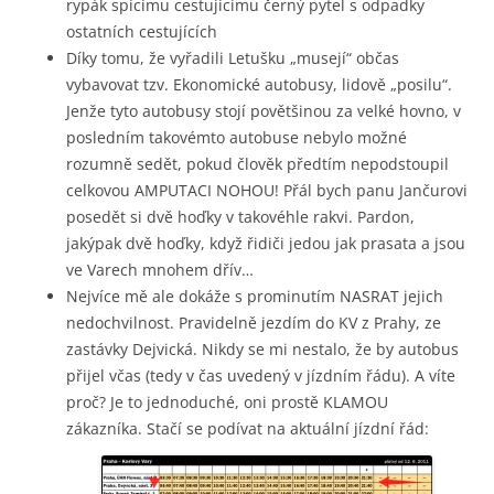
rypák spícímu cestujícímu černý pytel s odpadky
ostatních cestujících
Díky tomu, že vyřadili Letušku „musejí“ občas
vybavovat tzv. Ekonomické autobusy, lidově „posilu“.
Jenže tyto autobusy stojí povětšinou za velké hovno, v
posledním takovémto autobuse nebylo možné
rozumně sedět, pokud člověk předtím nepodstoupil
celkovou AMPUTACI NOHOU! Přál bych panu Jančurovi
posedět si dvě hoďky v takovéhle rakvi. Pardon,
jakýpak dvě hoďky, když řidiči jedou jak prasata a jsou
ve Varech mnohem dřív…
Nejvíce mě ale dokáže s prominutím NASRAT jejich
nedochvilnost. Pravidelně jezdím do KV z Prahy, ze
zastávky Dejvická. Nikdy se mi nestalo, že by autobus
přijel včas (tedy v čas uvedený v jízdním řádu). A víte
proč? Je to jednoduché, oni prostě KLAMOU
zákazníka. Stačí se podívat na aktuální jízdní řád: