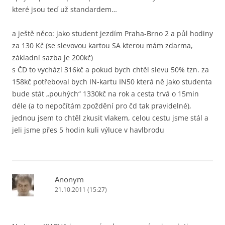
které jsou teď už standardem…
a ještě něco: jako student jezdím Praha-Brno 2 a půl hodiny
za 130 Kč (se slevovou kartou SA kterou mám zdarma,
základní sazba je 200kč)
s ČD to vychází 316kč a pokud bych chtěl slevu 50% tzn. za
158kč potřeboval bych IN-kartu IN50 která ně jako studenta
bude stát „pouhých“ 1330kč na rok a cesta trvá o 15min
déle (a to nepočítám zpoždění pro čd tak pravidelné),
jednou jsem to chtěl zkusit vlakem, celou cestu jsme stál a
jeli jsme přes 5 hodin kuli výluce v havlbrodu
Anonym
21.10.2011 (15:27)