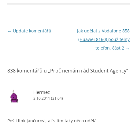
Navigace
←
Update komentářů
Jak udělat z Vodafone 858
pro
(Huawei 8160) použitelný
příspěvky
telefon, část 2
→
838 komentářů u „
Proč nemám rád Student Agency
“
Hermez
3.10.2011 (21:04)
Pošli link Jančurovi, ať s tím taky něco udělá…