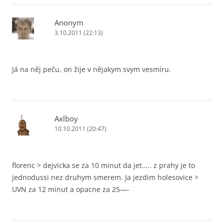
Anonym
3.10.2011 (22:13)
Já na něj peču, on žije v nějakym svym vesmíru.
Axlboy
10.10.2011 (20:47)
florenc > dejvicka se za 10 minut da jet….. z prahy je to
jednodussi nez druhym smerem. Ja jezdim holesovice >
UVN za 12 minut a opacne za 25—-