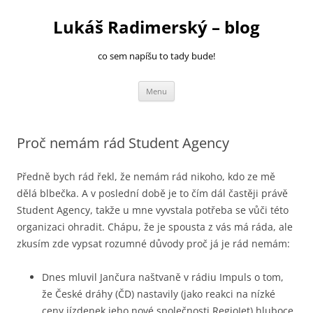
Přejít
k
Lukáš Radimerský – blog
obsahu
webu
co sem napíšu to tady bude!
Menu
Proč nemám rád Student Agency
Předně bych rád řekl, že nemám rád nikoho, kdo ze mě
dělá blbečka. A v poslední době je to čím dál častěji právě
Student Agency, takže u mne vyvstala potřeba se vůči této
organizaci ohradit. Chápu, že je spousta z vás má ráda, ale
zkusím zde vypsat rozumné důvody proč já je rád nemám:
Dnes mluvil Jančura naštvaně v rádiu Impuls o tom,
že České dráhy (ČD) nastavily (jako reakci na nízké
ceny jízdenek jeho nové společnosti RegioJet) hluboce