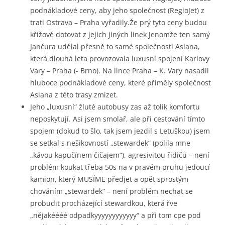
podnákladové ceny, aby jeho společnost (RegioJet) z
trati Ostrava – Praha vyřadily.Že prý tyto ceny budou
křížově dotovat z jejich jiných linek Jenomže ten samý
Jančura udělal přesně to samé společnosti Asiana,
která dlouhá leta provozovala luxusní spojení Karlovy
Vary – Praha (- Brno). Na lince Praha – K. Vary nasadil
hluboce podnákladové ceny, které přiměly společnost
Asiana z této trasy zmizet.
Jeho „luxusní“ žluté autobusy zas až tolik komfortu
neposkytují. Asi jsem smolař, ale při cestování tímto
spojem (dokud to šlo, tak jsem jezdil s Letuškou) jsem
se setkal s nešikovností „stewardek“ (polila mne
„kávou kapučínem čičajem“), agresivitou řidičů – není
problém koukat třeba 50s na v pravém pruhu jedoucí
kamion, který MUSÍME předjet a opět sprostým
chováním „stewardek“ – není problém nechat se
probudit procházející stewardkou, která řve
„nějakéééé odpadkyyyyyyyyyyyy“ a při tom cpe pod