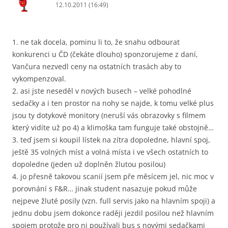
12.10.2011 (16:49)
1. ne tak docela, pominu li to, že snahu odbourat
konkurenci u ČD (čekáte dlouho) sponzorujeme z daní,
Vančura nezvedl ceny na ostatních trasách aby to
vykompenzoval.
2. asi jste neseděl v nových busech – velké pohodlné
sedačky a i ten prostor na nohy se najde, k tomu velké plus
jsou ty dotykové monitory (neruší vás obrazovky s filmem
který vidíte už po 4) a klimoška tam funguje také obstojně…
3. teď jsem si koupil lístek na zítra dopoledne, hlavní spoj,
ještě 35 volných míst a volná místa i ve všech ostatních to
dopoledne (jeden už doplněn žlutou posilou)
4. jo přesně takovou scanií jsem pře měsícem jel, nic moc v
porovnání s F&R… jinak student nasazuje pokud může
nejpeve žluté posily (vzn. full servis jako na hlavním spoji) a
jednu dobu jsem dokonce raději jezdil posilou než hlavním
spojem protože pro ni používali bus s novými sedačkami