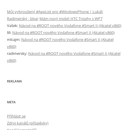
Můj vybroušený #AppList pro #WindowsPhone | Lukáš
Radimerský - blog
:
Mám nový mobil: HTC Trophy s WP7
Vašek
:
Návod na #ROOT nového Vodafone #Smart II (Alcatel v860)
lili
:
Návod na #ROOT nového Vodafone #Smart II (Alcatel v860)
mlcajm
:
Návod na #ROOT nového Vodafone #Smart II (Alcatel
v860)
radimersky
:
Návod na #ROOT nového Vodafone #Smart II (Alcatel
v860)
REKLAMA
META
Přihlásit se
Zdroj kanálů (příspěvky)