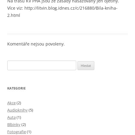
Na trasu KV PHA jsou ze zásady nasazovány jen ojetiny.
Více viz: http://litvin.blog.idnes.cz/c/216880/Bila-kniha-
2.html
Komentáře nejsou povoleny.
Vyhledávání
KATEGORIE
Akce
(2)
Audioknihy
(5)
Auta
(1)
Blbinky
(2)
Fotografie
(1)