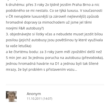
k druhému: přes 3 roky 2x týdně jezdím Praha Brno a nic
podobného se mi nestalo. Co se týká luxusu. V současnosti
v ČR nenajdete luxusnější (a zároveň nejlevnější) způsob
hromadné dopravy (a mimochodem už jsme jel těmi
novými F&R autobusy?)
3. objednávejte si lístky včas a nebudete muset jezdit bílou
posilou (jejichž autobusy jsou povětšinou ty které využívala
ta vaše letuška)
a ke čtvrtému bodu: za 3 roky jsem měl zpoždění delší než
5 min jen asi 3x jednou porucha na autobusu (převodovka),
jednou hromadná havárie na D1 a jednou byli tak šílené
mrazy, že byl problém s přistavením vozu…
Anonym
11.10.2011 (14:07)